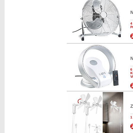
N
4
P
N
6
K
V
Z
1