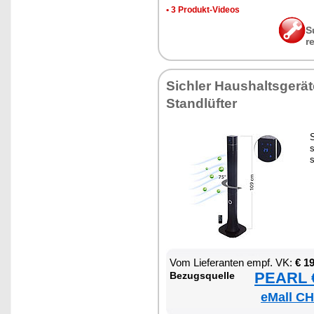
•
3 Pro­dukt-Vi­de­os
S
r
Sich­ler Haus­halts­ge­rä­te
Stand­lüf­ter
S
s
Vom Lie­fe­ran­ten empf. VK:
€ 1
PEARL €
Be­zugs­quel­le
eMall CH