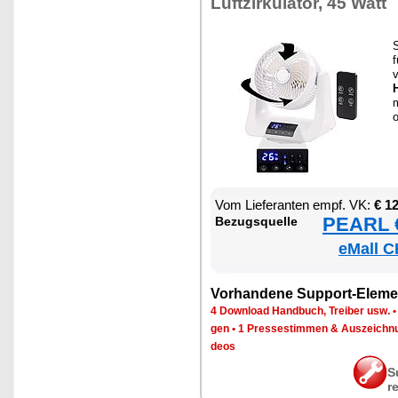
Luft­zir­ku­la­tor, 45 Watt
v
H
m
Vom Lie­fe­ran­ten empf. VK:
€ 1
PEARL €
Be­zugs­quel­le
eMall C
Vor­han­de­ne Sup­port-Ele­me
4 Down­load Hand­buch, Trei­ber usw.
gen
•
1 Pres­se­stim­men & Aus­zeich­n
de­os
S
r