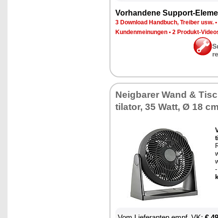
Vor­han­de­ne Sup­port-Ele­me
3 Down­load Hand­buch, Trei­ber usw.
Kun­den­mei­nun­gen
•
2 Pro­dukt-Vi­de­o
S
r
Neig­ba­rer Wand & Ti
ti­la­tor, 35 Watt, Ø 18 c
V
t
w
w
k
Vom Lie­fe­ran­ten empf. VK:
€ 4