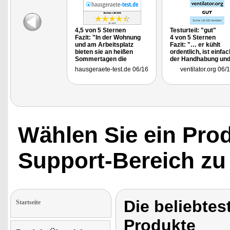
4,5 von 5 Sternen
Testurteil: "gut"
Fazit: "In der Wohnung
4 von 5 Sternen
und am Arbeitsplatz
Fazit: "… er kühlt
bieten sie an heißen
ordentlich, ist einfac
Sommertagen die
der Handhabung und
gewünschte Erfrischung
reinigt die Luft gleic
hausgeraete-test.de 06/16
ventilator.org 06/
- und das mit einfachster
..."
Bedienung, niedrigen
Kosten und geringem
Installationsaufwand."
Wählen Sie ein Pro
Support-Bereich zu
Die beliebtes
Startseite
Produkte