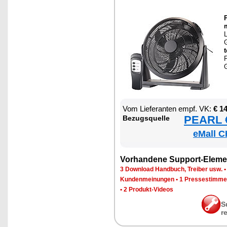
P
L
t
F
G
Vom Lie­fe­ran­ten empf. VK:
€ 1
PEARL €
Be­zugs­quel­le
eMall C
Vor­han­de­ne Sup­port-Ele­me
3 Down­load Hand­buch, Trei­ber usw.
Kun­den­mei­nun­gen
•
1 Pres­se­stim­m
•
2 Pro­dukt-Vi­de­os
S
r