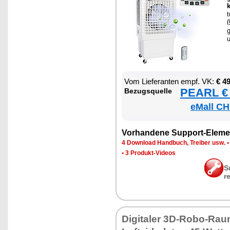
t
ß
g
Vom Lie­fe­ran­ten empf. VK:
€ 4
PEARL € 
Be­zugs­quel­le
eMall CH
Vor­han­de­ne Sup­port-Ele­me
4 Down­load Hand­buch, Trei­ber usw.
•
3 Pro­dukt-Vi­de­os
S
r
Di­gi­ta­ler 3D-Ro­bo-Raum­