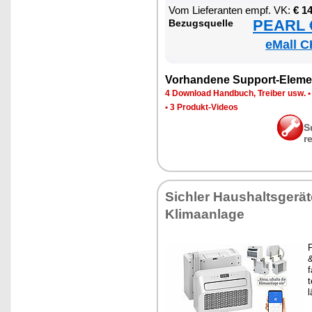
Vom Lie­fe­ran­ten empf. VK:
€ 1
PEARL €
Be­zugs­quel­le
eMall C
Vor­han­de­ne Sup­port-Ele­me
4 Down­load Hand­buch, Trei­ber usw.
•
3 Pro­dukt-Vi­de­os
S
r
Sich­ler Haus­halts­ge­rä­
Kli­ma­an­la­ge
&
t
l