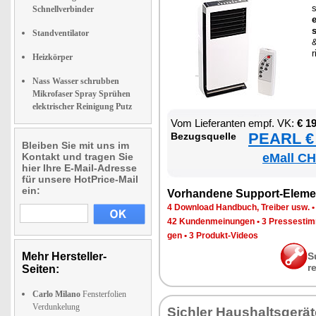
s
Schnellverbinder
e
Standventilator
&
r
Heizkörper
Nass Wasser schrubben
Mikrofaser Spray Sprühen
elektrischer Reinigung Putz
Vom Lie­fe­ran­ten empf. VK:
€ 1
PEARL € 
Be­zugs­quel­le
Bleiben Sie mit uns im
Kontakt und tragen Sie
eMall CH
hier Ihre E-Mail-Adresse
für unsere HotPrice-Mail
ein:
Vor­han­de­ne Sup­port-Ele­me
4 Down­load Hand­buch, Trei­ber usw.
42 Kun­den­mei­nun­gen
•
3 Pres­se­sti
gen
•
3 Pro­dukt-Vi­de­os
Mehr Hersteller-
S
r
Seiten:
Carlo Milano
Fensterfolien
Verdunkelung
Sich­ler Haus­halts­ge­rä­t