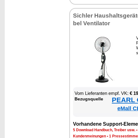
Sich­ler Haus­halts­ge­rä
bel Ven­ti­la­tor
V
R
s
Vom Lie­fe­ran­ten empf. VK:
€ 1
PEARL €
Be­zugs­quel­le
eMall C
Vor­han­de­ne Sup­port-Ele­me
5 Down­load Hand­buch, Trei­ber usw.
Kun­den­mei­nun­gen
•
1 Pres­se­stim­m