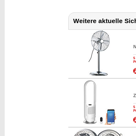
Weitere aktuelle Si
N
5
P
Z
5
P