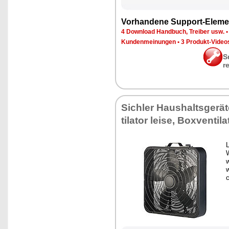
Vor­han­de­ne Sup­port-Ele­me
4 Down­load Hand­buch, Trei­ber usw.
Kun­den­mei­nun­gen
•
3 Pro­dukt-Vi­de­o
S
r
Sich­ler Haus­halts­ge­rä
ti­la­tor lei­se, Box­ven­ti­la
L
w
w