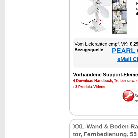
R
i
Vom Lie­fe­ran­ten empf. VK:
€ 2
PEARL €
Be­zugs­quel­le
eMall C
Vor­han­de­ne Sup­port-Ele­me
4 Down­load Hand­buch, Trei­ber usw.
•
3 Pro­dukt-Vi­de­os
S
r
XXL-Wand & Bo­den-Raum
tor, Fern­be­die­nung, 5