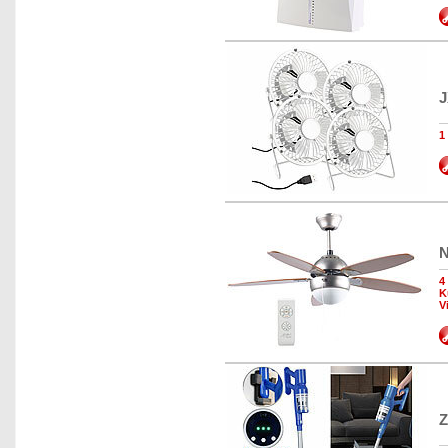
J
1
N
4
K
V
Z