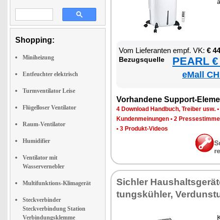
a
Shopping:
Vom Lie­fe­ran­ten empf. VK:
€ 4
Miniheizung
PEARL € 
Be­zugs­quel­le
eMall CH
Entfeuchter elektrisch
Turmventilator Leise
Vor­han­de­ne Sup­port-Ele­me
Flügelloser Ventilator
4 Down­load Hand­buch, Trei­ber usw.
Kun­den­mei­nun­gen
•
2 Pres­se­stim­m
Raum-Ventilator
•
3 Pro­dukt-Vi­de­os
Humidifier
S
r
Ventilator mit
Wasservernebler
Sich­ler Haus­halts­ge­rä­
Multifunktions-Klimagerät
tungs­küh­ler, Ver­duns­tu
Steckverbinder
Steckverbindung Station
Verbindungsklemme
K