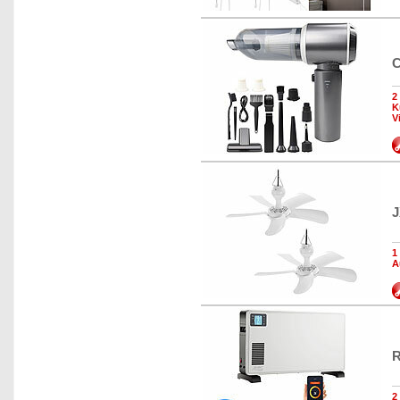
C
2
K
V
J
1
A
R
2