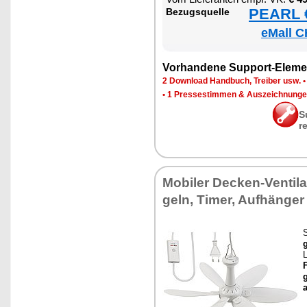
PEARL €
Be­zugs­quel­le
eMall C
Vor­han­de­ne Sup­port-Ele­me
2 Down­load Hand­buch, Trei­ber usw.
•
1 Pres­se­stim­men & Aus­zeich­nun­g
S
r
Mo­bi­ler De­cken-Ven­ti­la
geln, Ti­mer, Auf­hän­ger
g
L
F
g