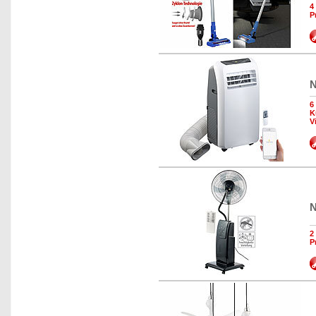
4
P
N
6
K
V
N
2
P