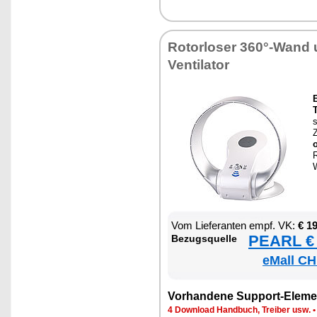
Ro­tor­lo­ser 360°-Wand
Ven­ti­la­tor
E
T
s
R
Vom Lie­fe­ran­ten empf. VK:
€ 1
PEARL € 
Be­zugs­quel­le
eMall CH
Vor­han­de­ne Sup­port-Ele­me
4 Down­load Hand­buch, Trei­ber usw.