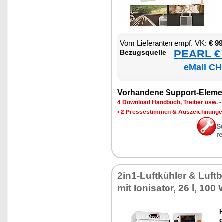
Vom Lie­fe­ran­ten empf. VK:
€ 9
PEARL € 
Be­zugs­quel­le
eMall CH
Vor­han­de­ne Sup­port-Ele­me
4 Down­load Hand­buch, Trei­ber usw.
•
2 Pres­se­stim­men & Aus­zeich­nun­g
S
r
2in1-Luft­küh­ler & Luft­b
mit Io­ni­sa­tor, 26 l, 100
g