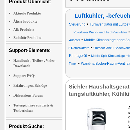
Produkt-Übersicht:
Aktuelle Produkte
Luftkühler, -befeuch
Ältere Produkte
•
Steuerung
Turmventilator mit Luftbe
Alle Produkte
Rotorloser Wand- und Tisch-Ventilator
Zubehör Produkte
•
Mobile Klimaanlage ohne Abl
Adapter
•
5 Rotorblättern
Outdoor-Akku-Bodenventi
Support-Elemente:
•
Klimagerät
Mobile Split-Klimaanlage 
Handbuch-, Treiber-, Video-
•
Wand- & Boden-Raum-Ventilat
Timer
Downloads
Support-FAQs
Erfahrungen, Beiträge
Sich­ler Haus­halts­ge­rä­
tungs­luft­küh­ler, Kühl­lüf
Diskussions-Forum
Testergebnisse aus Tests &
A
Testberichten
t
Produkt-Suche: