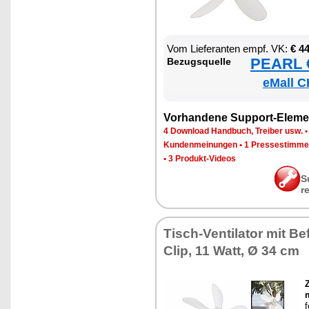
Vom Lie­fe­ran­ten empf. VK:
€ 4
PEARL €
Be­zugs­quel­le
eMall C
Vor­han­de­ne Sup­port-Ele­me
4 Down­load Hand­buch, Trei­ber usw.
Kun­den­mei­nun­gen
•
1 Pres­se­stim­m
•
3 Pro­dukt-Vi­de­os
S
r
Tisch-Ven­ti­la­tor mit Be­
Clip, 11 Watt, Ø 34 cm
f