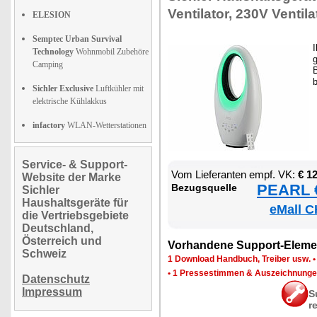
Ven­ti­la­tor, 230V Ven­ti­la
ELESION
Semptec Urban Survival
I
Technology
Wohnmobil Zubehöre
g
Camping
B
Sichler Exclusive
Luftkühler mit
elektrische Kühlakkus
infactory
WLAN-Wetterstationen
Service- & Support-
Vom Lie­fe­ran­ten empf. VK:
€ 1
Website der Marke
PEARL €
Be­zugs­quel­le
Sichler
Haushaltsgeräte für
eMall C
die Vertriebsgebiete
Deutschland,
Österreich und
Vor­han­de­ne Sup­port-Ele­me
Schweiz
1 Down­load Hand­buch, Trei­ber usw.
•
1 Pres­se­stim­men & Aus­zeich­nun­g
Datenschutz
Impressum
S
r