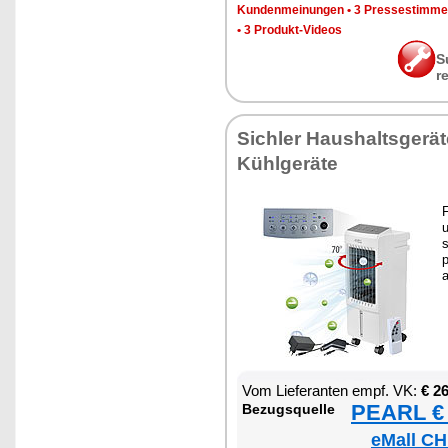
Kun­den­mei­nun­gen
•
3 Pres­se­stim­m
•
3 Pro­dukt-Vi­de­os
S
r
Sich­ler Haus­halts­ge­rä­t
Kühl­ge­rä­te
F
u
a
Vom Lie­fe­ran­ten empf. VK:
€ 2
PEARL € 
Be­zugs­quel­le
eMall CH