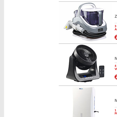
Z
3
A
N
4
V
N
1
P