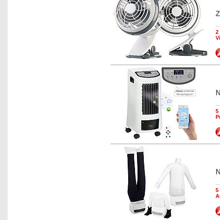
Z
2
V
N
5
P
N
5
A