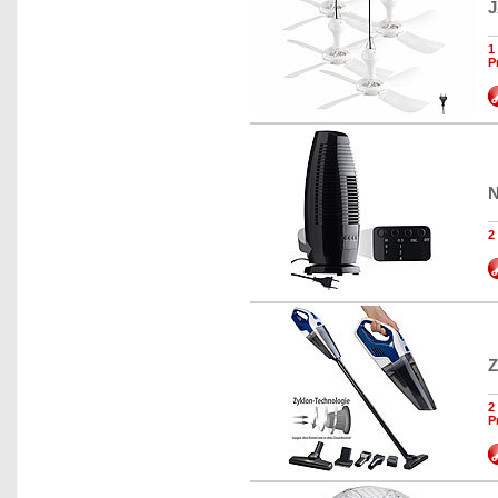
J
1
P
N
2
Z
2
P