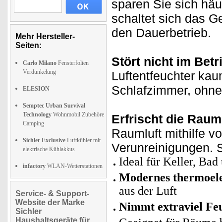
sparen Sie sich häu
schaltet sich das Ge
den Dauerbetrieb.
Mehr Hersteller-
Seiten:
Stört nicht im Betr
Carlo Milano
Fensterfolien
Verdunkelung
Luftentfeuchter ka
Schlafzimmer, ohne
ELESION
Semptec Urban Survival
Technology
Wohnmobil Zubehöre
Erfrischt die Rauml
Camping
Raumluft mithilfe 
Sichler Exclusive
Luftkühler mit
Verunreinigungen. 
elektrische Kühlakkus
Ideal für Keller, Ba
infactory
WLAN-Wetterstationen
Modernes thermoele
aus der Luft
Service- & Support-
Website der Marke
Nimmt extraviel Feu
Sichler
Haushaltsgeräte für