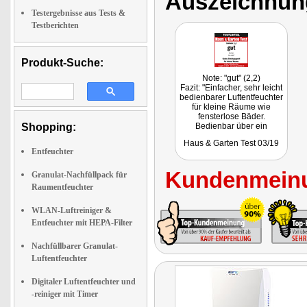
Auszeichnun
Testergebnisse aus Tests &
Testberichten
Produkt-Suche:
Note: "gut" (2,2)
Fazit: "Einfacher, sehr leicht
bedienbarer Luftentfeuchter
für kleine Räume wie
fensterlose Bäder.
Shopping:
Bedienbar über ein
Bedienelement, dadurch
Haus & Garten Test 03/19
auch für ältere Personen
Entfeuchter
sowie den Betrieb an
Schaltuhren und smarten
Kundenmeinu
Steckdosen sehr gut
Granulat-Nachfüllpack für
geeignet."
Raumentfeuchter
WLAN-Luftreiniger &
Entfeuchter mit HEPA-Filter
Nachfüllbarer Granulat-
Luftentfeuchter
Digitaler Luftentfeuchter und
-reiniger mit Timer