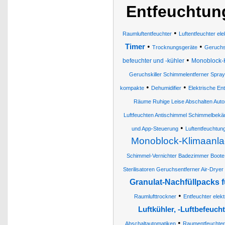
Entfeuchtun
•
Raumluftentfeuchter
Luftentfeuchter ele
•
•
Timer
Trocknungsgeräte
Geruchsv
•
befeuchter und -kühler
Monoblock-
Geruchskiller Schimmelentferner Spray
•
•
kompakte
Dehumidifier
Elektrische En
Räume Ruhige Leise Abschalten Autom
Luftfeuchten Antischimmel Schimmelbekä
•
und App-Steuerung
Luftentfeuchtun
Monoblock-Klimaanl
Schimmel-Vernichter Badezimmer Boot
Sterilisatoren Geruchsentferner Air-Dryer
Granulat-Nachfüllpacks 
•
Raumlufttrockner
Entfeuchter elekt
Luftkühler, -Luftbefeucht
•
Abschaltautomatiken
Raumentfeuchter 