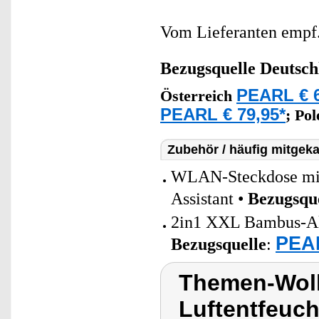
Vom Lieferanten emp
Bezugsquelle
Deutsch
PEARL € 6
Österreich
PEARL € 79,95*
;
Po
Zubehör / häufig mitgeka
WLAN-Steckdose mit 
Assistant •
Bezugsqu
2in1 XXL Bambus-Akt
PEAR
Bezugsquelle
:
Themen-Wolk
Luftentfeucht