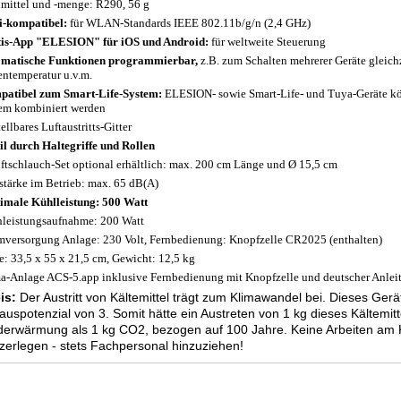
mittel und -menge: R290, 56 g
-kompatibel:
für WLAN-Standards IEEE 802.11b/g/n (2,4 GHz)
is-App "ELESION" für iOS und Android:
für weltweite Steuerung
matische Funktionen programmierbar,
z.B. zum Schalten mehrerer Geräte gleich
ntemperatur u.v.m.
atibel zum Smart-Life-System:
ELESION- sowie Smart-Life- und Tuya-Geräte k
em kombiniert werden
ellbares Luftaustritts-Gitter
l durch Haltegriffe und Rollen
ftschlauch-Set optional erhältlich: max. 200 cm Länge und Ø 15,5 cm
stärke im Betrieb: max. 65 dB(A)
male Kühlleistung: 500 Watt
leistungsaufnahme: 200 Watt
mversorgung Anlage: 230 Volt, Fernbedienung: Knopfzelle CR2025 (enthalten)
: 33,5 x 55 x 21,5 cm, Gewicht: 12,5 kg
a-Anlage ACS-5.app inklusive Fernbedienung mit Knopfzelle und deutscher Anlei
is:
Der Austritt von Kältemittel trägt zum Klimawandel bei. Dieses Gerät
auspotenzial von 3. Somit hätte ein Austreten von 1 kg dieses Kältemi
derwärmung als 1 kg CO2, bezogen auf 100 Jahre. Keine Arbeiten am 
zerlegen - stets Fachpersonal hinzuziehen!