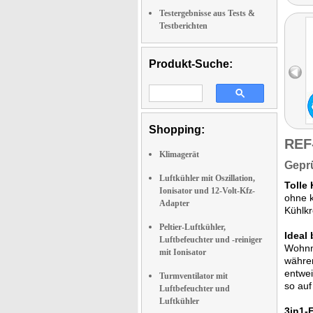
Testergebnisse aus Tests &
Testberichten
Produkt-Suche:
Shopping:
REF
Klimagerät
Geprü
Luftkühler mit Oszillation,
Tolle
Ionisator und 12-Volt-Kfz-
ohne k
Adapter
Kühlkr
Peltier-Luftkühler,
Ideal
Luftbefeuchter und -reiniger
Wohnmo
mit Ionisator
währen
entwe
Turmventilator mit
so auf
Luftbefeuchter und
Luftkühler
3in1-