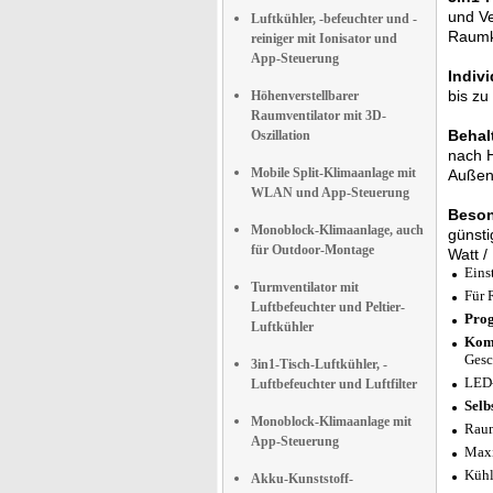
und Ve
Luftkühler, -befeuchter und -
Raumkl
reiniger mit Ionisator und
App-Steuerung
Indiv
bis zu
Höhenverstellbarer
Raumventilator mit 3D-
Behal
Oszillation
nach H
Mobile Split-Klimaanlage mit
Außen
WLAN und App-Steuerung
Beson
Monoblock-Klimaanlage, auch
günsti
für Outdoor-Montage
Watt /
Eins
Turmventilator mit
Für 
Luftbefeuchter und Peltier-
Prog
Luftkühler
Komf
Gesc
3in1-Tisch-Luftkühler, -
LED-
Luftbefeuchter und Luftfilter
Selb
Monoblock-Klimaanlage mit
Raum
App-Steuerung
Maxi
Kühl
Akku-Kunststoff-