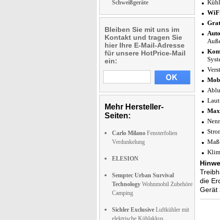
Kühl
Schweißgeräte
WiFi
Grat
Bleiben Sie mit uns im
Auto
Kontakt und tragen Sie
Auße
hier Ihre E-Mail-Adresse
Komp
für unsere HotPrice-Mail
Syst
ein:
Verst
Mobi
Ablu
Laut
Mehr Hersteller-
Maxi
Seiten:
Nenn
Stro
Carlo Milano
Fensterfolien
Maße
Verdunkelung
Klim
ELESION
Hinwe
Treibh
Semptec Urban Survival
die Er
Technology
Wohnmobil Zubehöre
Gerät 
Camping
Sichler Exclusive
Luftkühler mit
elektrische Kühlakkus