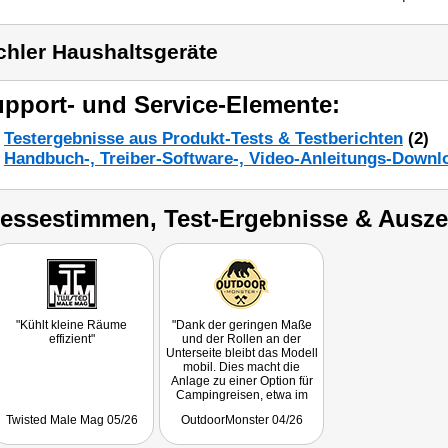
chler Haushaltsgeräte
pport- und Service-Elemente:
Testergebnisse aus Produkt-Tests & Testberichten
(2)
Handbuch-, Treiber-Software-, Video-Anleitungs-Downl
ressestimmen, Test-Ergebnisse & Ausz
"Kühlt kleine Räume
"Dank der geringen Maße
effizient"
und der Rollen an der
Unterseite bleibt das Modell
mobil. Dies macht die
Anlage zu einer Option für
Campingreisen, etwa im
Fahrerhaus eines Campers
Twisted Male Mag 05/26
OutdoorMonster 04/26
oder im Schlafbereich eines
Zelts, sofern die Abluft über