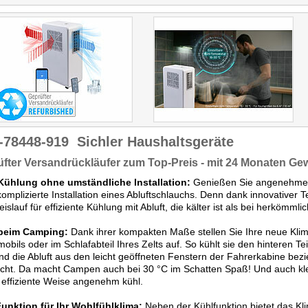
ein leicht geöffnetes Fenster
oder in Richtung Vorzelt
entweichen kann."
-78448-919
Sichler Haushaltsgeräte
fter Versandrückläufer zum Top-Preis - mit 24 Monaten Ge
 Kühlung ohne umständliche Installation:
Genießen Sie angenehme 
omplizierte Installation eines Abluftschlauchs. Denn dank innovativer 
eislauf für effiziente Kühlung mit Abluft, die kälter ist als bei herkömml
 beim Camping:
Dank ihrer kompakten Maße stellen Sie Ihre neue Kl
bils oder im Schlafabteil Ihres Zelts auf. So kühlt sie den hinteren Tei
d die Abluft aus den leicht geöffneten Fenstern der Fahrerkabine bez
icht. Da macht Campen auch bei 30 °C im Schatten Spaß! Und auch kl
 effiziente Weise angenehm kühl.
Funktion für Ihr Wohlfühlklima:
Neben der Kühlfunktion bietet das Kl