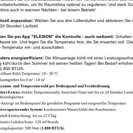
ntilatorfunktion, um Ihr Raumklima optimal zu regulieren. Und dank S
ima auch in warmen Nächten - bei leisem Betrieb!
iduell anpassbar:
Wählen Sie aus drei Lüfterstufen und aktivieren Sie
 24 Stunden Laufzeit.
ten Sie per App "ELESION" die Kontrolle - auch weltweit:
Schalten 
ause ein. Und legen Sie die Temperatur fest, die Sie erwarten soll. Od
-Temperatur ein- und ausschalten.
ders energieeffizient:
Die Klimaanlage kühlt mit einer Leistungsauf
g kühl durch den Sommer mit seinen heißen Tagen! Bei Bedarf erhöhen 
 1.800 BTU/h.
tellbare Kühl-Temperatur: 16 - 30 °C
Raumgrößen bis 6 m² / 10 m³
ramm- und Temperaturwahl per Bedienpanel und Fernbedienung
ort-Extras:
direkte Temperaturwahl, Ausschalt-Timer mit bis zu 24 Stunden Laufz
hwindigkeiten
Anzeige im Bedienpanel für gewähltes Programm und eingestellte Temperatur
st-evaporierendes System:
kondensiertes Wasser kühlt den Kondensator
luft-Entfeuchtung: bis zu 15 l/Tag
maler Luftdurchsatz: 120 m³/Stunde
ungskapazität: 500 Watt (
1.800 BTU/h
)