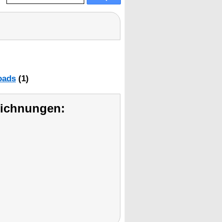
oads
(1)
eichnungen: