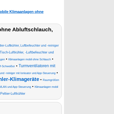
obile Klimaanlagen ohne
hne Abluftschlauch,
tier-Luftkühler, Luftbefeuchter und -reiniger
Tisch-Luftkühler, -Luftbefeuchter und
•
•
agen
Klimaanlagen mobil ohne Schlauch
•
Turmventilatoren mit
ff-Schweißer
•
 und -reiniger mit Ionisator und App-Steuerung
hler-Klimageräte
•
Raumgrößen
•
t WLAN und App-Steuerung
Klimaanlagen mobil
Peltier-Luftkühler