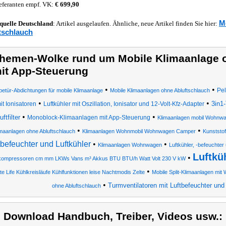
eferanten empf. VK:
€ 699,90
M
quelle
Deutschland
: Artikel ausgelaufen. Ähnliche, neue Artikel finden Sie hier:
tschlauch
hemen-Wolke rund um Mobile Klimaanlage o
it App-Steuerung
•
•
Pel
betür-Abdichtungen für mobile Klimaanlage
Mobile Klimaanlagen ohne Abluftschlauch
•
•
3in1-
it Ionisatoren
Luftkühler mit Oszillation, Ionisator und 12-Volt-Kfz-Adapter
•
•
uftfilter
Monoblock-Klimaanlagen mit App-Steuerung
Klimaanlagen mobil Wohnw
•
•
imaanlagen ohne Abluftschlauch
Klimaanlagen Wohnmobil Wohnwagen Camper
Kunststo
tbefeuchter und Luftkühler
•
•
Klimaanlagen Wohnwagen
Luftkühler, -befeuchter
Luftkü
•
kompressoren cm mm LKWs Vans m³ Akkus BTU BTU/h Watt Volt 230 V kW
•
e Life Kühlkreisläufe Kühlfunktionen leise Nachtmodis Zelte
Mobile Split-Klimaanlagen mi
•
Turmventilatoren mit Luftbefeuchter und 
ohne Abluftschlauch
) Download Handbuch, Treiber, Videos usw.: