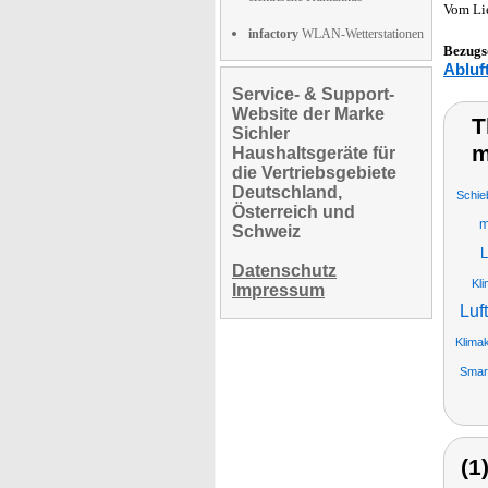
Vom Li
infactory
WLAN-Wetterstationen
Bezugs
Abluf
Service- & Support-
Website der Marke
T
Sichler
m
Haushaltsgeräte für
die Vertriebsgebiete
Deutschland,
Schie
Österreich und
m
Schweiz
L
Datenschutz
Kl
Impressum
Luf
Klima
Smart
(1