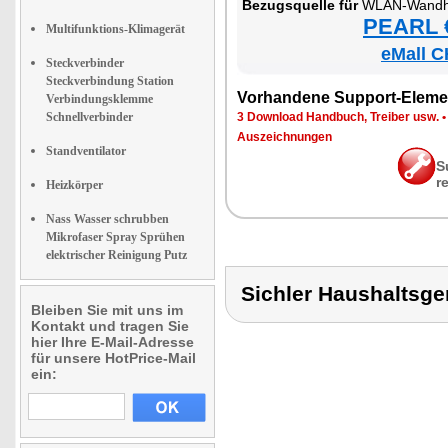
Be­zugs­quel­le für
WLAN-Wand­hei
PEARL €
Multifunktions-Klimagerät
eMall C
Steckverbinder
Steckverbindung Station
Vor­han­de­ne Sup­port-Ele­me
Verbindungsklemme
Schnellverbinder
3 Down­load Hand­buch, Trei­ber usw.
Aus­zeich­nun­gen
Standventilator
S
r
Heizkörper
Nass Wasser schrubben
Mikrofaser Spray Sprühen
elektrischer Reinigung Putz
Sichler Haushalts
Bleiben Sie mit uns im
Kontakt und tragen Sie
hier Ihre E-Mail-Adresse
für unsere HotPrice-Mail
ein: