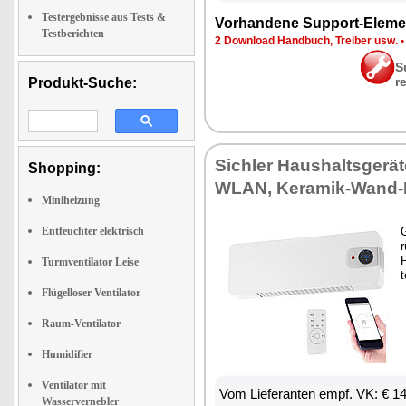
Testergebnisse aus Tests &
Vor­han­de­ne Sup­port-Ele­me
Testberichten
2 Down­load Hand­buch, Trei­ber usw.
S
r
Produkt-Suche:
Sich­ler Haus­halts­ge­rä
Shopping:
WLAN, Ke­ra­mik-Wand-He
Miniheizung
Entfeuchter elektrisch
G
r
P
Turmventilator Leise
t
Flügelloser Ventilator
Raum-Ventilator
Humidifier
Ventilator mit
Vom Lie­fe­ran­ten empf. VK: € 1
Wasservernebler