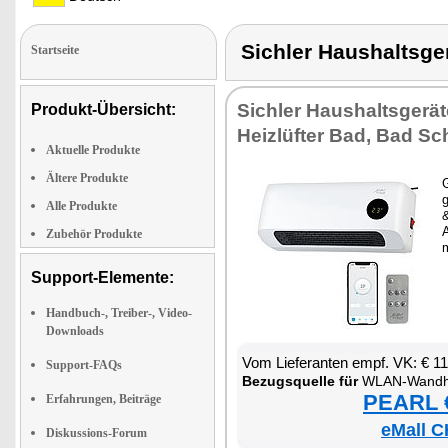
Sichler Haushalts
Startseite
Sich­ler Haus­halts­ge­rä­te
Produkt-Übersicht:
Heiz­lüf­ter Bad, Bad Sch
Aktuelle Produkte
Ältere Produkte
G
g
Alle Produkte
&
A
Zubehör Produkte
Support-Elemente:
Handbuch-, Treiber-, Video-
Downloads
Vom Lie­fe­ran­ten empf. VK: € 1
Support-FAQs
Be­zugs­quel­le für
WLAN-Wand­hei
PEARL €
Erfahrungen, Beiträge
eMall C
Diskussions-Forum