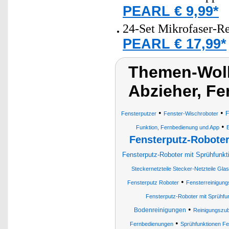
PEARL € 9,99*
24-Set Mikrofaser-Re
PEARL € 17,99*
Themen-Wolk
Abzieher, Fe
•
•
F
Fensterputzer
Fenster-Wischroboter
•
Funktion, Fernbedienung und App
E
Fensterputz-Robote
Fensterputz-Roboter mit Sprühfunkt
Steckernetzteile Stecker-Netzteile Gla
•
Fensterputz Roboter
Fensterreinigung
Fensterputz-Roboter mit Sprühfun
•
Bodenreinigungen
Reinigungszu
•
Fernbedienungen
Sprühfunktionen Fen