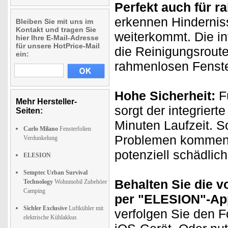
Perfekt auch für r
erkennen Hinderniss
Bleiben Sie mit uns im
Kontakt und tragen Sie
weiterkommt. Die in
hier Ihre E-Mail-Adresse
für unsere HotPrice-Mail
die Reinigungsrout
ein:
rahmenlosen Fenste
Hohe Sicherheit:
Fü
Mehr Hersteller-
sorgt der integriert
Seiten:
Minuten Laufzeit. So
Carlo Milano
Fensterfolien
Problemen kommen, v
Verdunkelung
potenziell schädlic
ELESION
Semptec Urban Survival
Behalten Sie die v
Technology
Wohnmobil Zubehöre
Camping
per "ELESION"-Ap
Sichler Exclusive
Luftkühler mit
verfolgen Sie den F
elektrische Kühlakkus