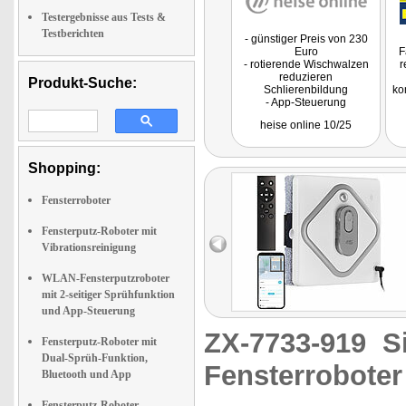
Testergebnisse aus Tests &
Testberichten
- günstiger Preis von 230
Euro
F
- rotierende Wischwalzen
r
reduzieren
Produkt-Suche:
Schlierenbildung
ko
- App-Steuerung
heise online 10/25
zu
Shopping:
Fensterroboter
Fensterputz-Roboter mit
Vibrationsreinigung
WLAN-Fensterputzroboter
mit 2-seitiger Sprühfunktion
und App-Steuerung
ZX-7733-919
S
Fensterputz-Roboter mit
Dual-Sprüh-Funktion,
Fensterroboter
Bluetooth und App
Fensterputz-Roboter