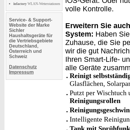
iOS-Gerät. Oder nut
infactory
WLAN-Wetterstationen
volle Kontrolle.
Service- & Support-
Erweitern Sie auch
Website der Marke
Sichler
System:
Haben Sie 
Haushaltsgeräte für
die Vertriebsgebiete
Zuhause, die Sie p
Deutschland,
wir die gut Nachric
Österreich und
Schweiz
Ihren Smart-Life- 
alle Geräte zusamm
Datenschutz
Impressum
Reinigt selbstständi
Glasflächen, Solarpa
Putzt per Wischtuch
Reinigungsrollen
Reinigungsgeschwind
Intelligente Reinigu
Tank mit Sprühfunkt