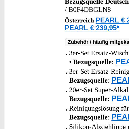
Bezugsquelle
Deutsch
/ B0F4DBGLN8
PEARL € 2
Österreich
PEARL € 239,95*
Zubehör / häufig mitgeka
3er-Set Ersatz-Wisc
PEA
•
Bezugsquelle
:
3er-Set Ersatz-Rein
PEAR
Bezugsquelle
:
20er-Set Super-Alkal
PEAR
Bezugsquelle
:
Reinigungslösung für
PEAR
Bezugsquelle
:
Silikon-Abziehlippe 