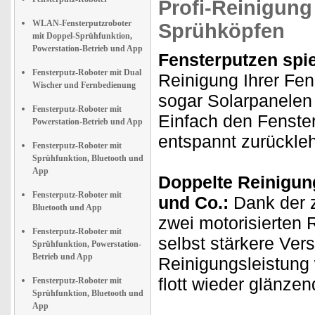
Profi-Reinigung
WLAN-Fensterputzroboter
Sprühköpfen
mit Doppel-Sprühfunktion,
Powerstation-Betrieb und App
Fensterputzen spie
Fensterputz-Roboter mit Dual
Reinigung Ihrer Fen
Wischer und Fernbedienung
sogar Solarpanelen
Fensterputz-Roboter mit
Einfach den Fenster
Powerstation-Betrieb und App
entspannt zurückleh
Fensterputz-Roboter mit
Sprühfunktion, Bluetooth und
App
Doppelte Reinigun
Fensterputz-Roboter mit
und Co.:
Dank der z
Bluetooth und App
zwei motorisierten 
Fensterputz-Roboter mit
selbst stärkere Ve
Sprühfunktion, Powerstation-
Betrieb und App
Reinigungsleistung
flott wieder glänzen
Fensterputz-Roboter mit
Sprühfunktion, Bluetooth und
App