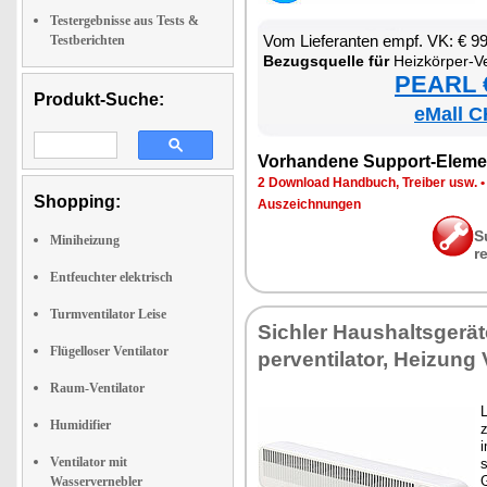
Testergebnisse aus Tests &
Vom Lie­fe­ran­ten empf. VK: € 9
Testberichten
Be­zugs­quel­le für
Heiz­kör­per-Ven­ti­la­tor zum en­er­gie
PEARL €
Produkt-Suche:
eMall C
Vor­han­de­ne Sup­port-Ele­me
2 Down­load Hand­buch, Trei­ber usw.
Shopping:
Aus­zeich­nun­gen
S
Miniheizung
r
Entfeuchter elektrisch
Turmventilator Leise
Sich­ler Haus­halts­ge­rä­
Flügelloser Ventilator
per­ven­ti­la­tor, Hei­zung V
Raum-Ventilator
L
Humidifier
z
i
Ventilator mit
s
Wasservernebler