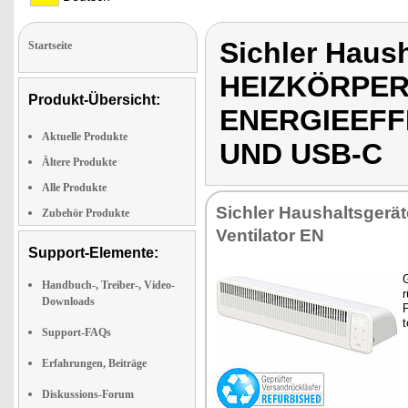
Sichler Haus
Startseite
HEIZKÖRPER
Produkt-Übersicht:
ENERGIEEFFI
Aktuelle Produkte
UND USB-C
Ältere Produkte
Alle Produkte
Sich­ler Haus­halts­ge­rä
Zubehör Produkte
Ven­ti­la­tor EN
Support-Elemente:
G
Handbuch-, Treiber-, Video-
r
Downloads
P
t
Support-FAQs
Erfahrungen, Beiträge
Diskussions-Forum