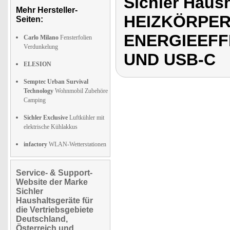
Sichler Haus
Mehr Hersteller-
HEIZKÖRPER
Seiten:
ENERGIEEFFI
Carlo Milano
Fensterfolien
Verdunkelung
UND USB-C
ELESION
Semptec Urban Survival
Technology
Wohnmobil Zubehöre
Camping
Sichler Exclusive
Luftkühler mit
elektrische Kühlakkus
infactory
WLAN-Wetterstationen
Service- & Support-
Website der Marke
Sichler
Haushaltsgeräte für
die Vertriebsgebiete
Deutschland,
Österreich und