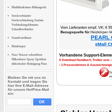
Multifunktions-Klimagerät
Steckverbinder
Steckverbindung Station
Verbindungsklemme
Vom Lie­fe­ran­ten empf. VK: € 9
Schnellverbinder
Be­zugs­quel­le für
Heiz­kör­per-Ven­ti­la­tor zum en­er­gie
PEARL €
Standventilator
eMall C
Heizkörper
Nass Wasser schrubben
Vor­han­de­ne Sup­port-Ele­me
Mikrofaser Spray Sprühen
6 Down­load Hand­buch, Trei­ber usw.
elektrischer Reinigung Putz
•
3 Pres­se­stim­men & Aus­zeich­nun­g
S
r
Bleiben Sie mit uns im
Kontakt und tragen Sie
hier Ihre E-Mail-Adresse
für unsere HotPrice-Mail
ein: