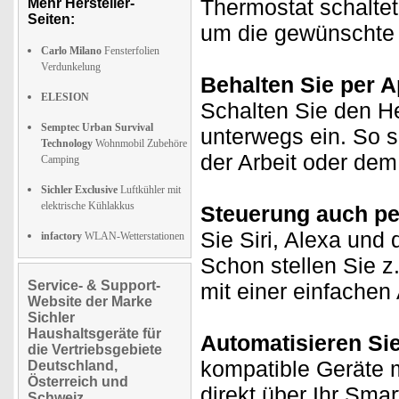
Thermostat schaltet
Mehr Hersteller-
Seiten:
um die gewünschte 
Carlo Milano
Fensterfolien
Verdunkelung
Behalten Sie per Ap
ELESION
Schalten Sie den H
Semptec Urban Survival
unterwegs ein. So 
Technology
Wohnmobil Zubehöre
der Arbeit oder de
Camping
Sichler Exclusive
Luftkühler mit
elektrische Kühlakkus
Steuerung auch pe
Sie Siri, Alexa und 
infactory
WLAN-Wetterstationen
Schon stellen Sie z
Service- & Support-
mit einer einfachen
Website der Marke
Sichler
Haushaltsgeräte für
Automatisieren Si
die Vertriebsgebiete
kompatible Geräte m
Deutschland,
Österreich und
direkt über Ihr Sma
Schweiz