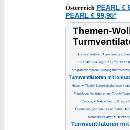
PEARL € 5
Österreich
PEARL € 99,95*
Themen-Wolk
Turmventilat
•
Turmventilatoren
gesteuerte Connec
•
Luftkühler m
Heizlüfterheizungen
programmierbarere Heizungsthermostate
Turmventilatoren mit Ionisat
•
Heizer
Tische Schreibtische leise ko
Flügelloser Ventilatoren mit Touch-Tast
Celcius, F, Fahrenheit, °, Grad, m
Überhitzungsschutze kalte mobile Hea
•
Keramikheizlüfter
Heizkörpe
Turmventilatoren mit