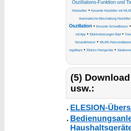
Oszillations-Funktion und T
•
Heizluefter
Keramik-Heizlüfter mit WLA
Automatische Abschaltung Heizlüfter
Oszillation
•
Keramik-Schnellheizer
•
•
mit App
Elektroheizungen Bad
Towe
•
Keramikheizer
WLAN-Heizventilator
•
•
regelbare
Elektro-Heizgeräte
Säulenven
(5) Download
usw.:
ELESION-Übers
Bedienungsanlei
Haushaltsgeräte 