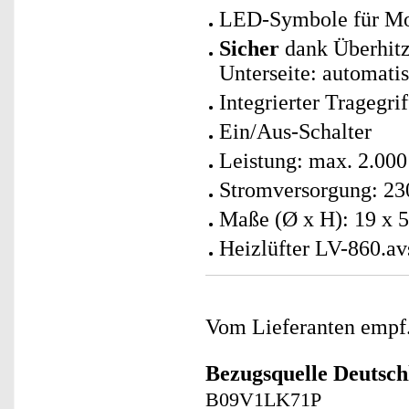
LED-Symbole für Mod
Sicher
dank Überhitz
Unterseite: automat
Integrierter Tragegrif
Ein/Aus-Schalter
Leistung: max. 2.000
Stromversorgung: 23
Maße (Ø x H): 19 x 5
Heizlüfter LV-860.av
Vom Lieferanten emp
Bezugsquelle
Deutsch
B09V1LK71P