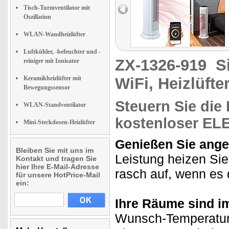
Tisch-Turmventilator mit
Oszillation
WLAN-Wandheizlüfter
Luftkühler, -befeuchter und -
ZX-1326-919
S
reiniger mit Ionisator
Keramikheizlüfter mit
WiFi, Heizlüfte
Bewegungssensor
Steuern Sie di
WLAN-Standventilator
kostenloser EL
Mini-Steckdosen-Heizlüfter
Genießen Sie ang
Bleiben Sie mit uns im
Leistung heizen Si
Kontakt und tragen Sie
hier Ihre E-Mail-Adresse
rasch auf, wenn es d
für unsere HotPrice-Mail
ein:
Ihre Räume sind i
Wunsch-Temperatur 