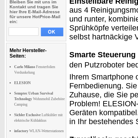
Einstellbare Rein
Bleiben Sie mit uns im
Kontakt und tragen Sie
aus 4 Reinigungsmo
hier Ihre E-Mail-Adresse
für unsere HotPrice-Mail
und runter, kombini
ein:
Sprühköpfe verteil
selbst hartnäckige
Mehr Hersteller-
Smarte Steuerung 
Seiten:
den Putzroboter be
Carlo Milano
Fensterfolien
Verdunkelung
Ihrem Smartphone o
ELESION
Fernbedienung. Sie
Zuhause, die Sie p
Semptec Urban Survival
Technology
Wohnmobil Zubehöre
Problem! ELESION-G
Camping
Geräten kompatibel.
Sichler Exclusive
Luftkühler mit
in Ihr bestehendes
elektrische Kühlakkus
infactory
WLAN-Wetterstationen