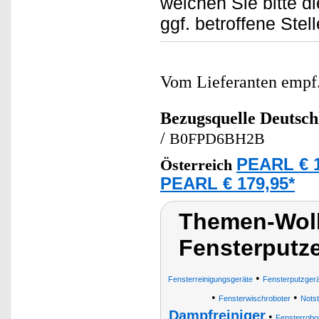
weichen Sie bitte d
ggf. betroffene Stell
Vom Lieferanten emp
Bezugsquelle
Deutsch
/
B0FPD6BH2B
PEARL € 1
Österreich
PEARL € 179,95*
Themen-Wolk
Fensterputze
•
Fensterreinigungsgeräte
Fensterputzger
•
•
Fensterwischroboter
Notst
Dampfreiniger
•
Fensterrobo