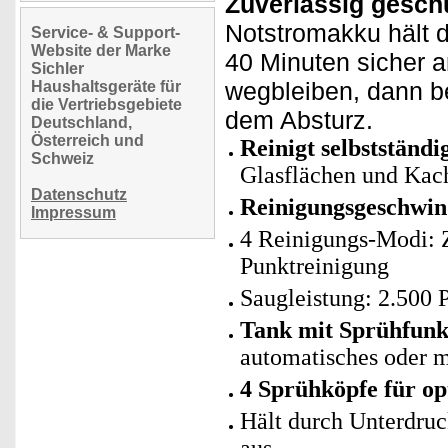
Zuverlässig geschü
Notstromakku hält 
Service- & Support-
Website der Marke
40 Minuten sicher a
Sichler
wegbleiben, dann be
Haushaltsgeräte für
die Vertriebsgebiete
dem Absturz.
Deutschland,
Österreich und
Reinigt selbstständi
Schweiz
Glasflächen und Kac
Datenschutz
Reinigungsgeschwind
Impressum
4 Reinigungs-Modi:
Punktreinigung
Saugleistung: 2.500 
Tank mit Sprühfunk
automatisches oder 
4 Sprühköpfe für op
Hält durch Unterdru