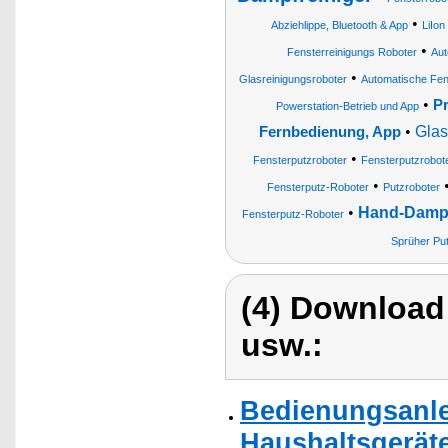
•
Abziehlippe, Bluetooth & App
LiIon
•
Fensterreinigungs Roboter
Aut
•
Glasreinigungsroboter
Automatische Fen
•
Pr
Powerstation-Betrieb und App
•
Glas
Fernbedienung, App
•
Fensterputzroboter
Fensterputzrobot
•
Fensterputz-Roboter
Putzroboter
•
Hand-Dampf
Fensterputz-Roboter
Sprüher Put
(4) Download
usw.:
Bedienungsanlei
Haushaltsgeräte