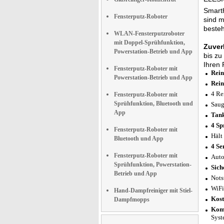
Smart
Fensterputz-Roboter
sind m
beste
WLAN-Fensterputzroboter
mit Doppel-Sprühfunktion,
Zuver
Powerstation-Betrieb und App
bis zu
Ihren 
Fensterputz-Roboter mit
Rein
Powerstation-Betrieb und App
Rein
4 Re
Fensterputz-Roboter mit
Sprühfunktion, Bluetooth und
Saug
App
Tank
4 Sp
Fensterputz-Roboter mit
Hält
Bluetooth und App
4 Se
Fensterputz-Roboter mit
Auto
Sprühfunktion, Powerstation-
Sich
Betrieb und App
Nots
WiFi
Hand-Dampfreiniger mit Stiel-
Kost
Dampfmopps
Komp
Syst