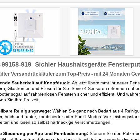
-99158-919
Sichler Haushaltsgeräte Fensterpu
fter Versandrückläufer zum Top-Preis - mit 24 Monaten Ge
lende Sauberkeit auf Knopfdruck:
Ab jetzt übernimmt Ihr neuer Fens
rn, Glasfronten und Fliesen für Sie. Seine 4 Sensoren erkennen dabei
boter sogar auf rahmenlosen Fenstern sicher und effizient. Und während
en Sie Ihre Freizeit.
ellbare Reinigungswege:
Wählen Sie ganz nach Bedarf aus 4 Reinigu
r, hoch und runter, kombinierter oder Punkt-Modus. Vier leistungsstar
eiten und lösen so selbst hartnäckige Verschmutzungen.
e Steuerung per App und Fernbedienung:
Steuern Sie den Putzrobo
ON auf Ihrem Smartphone oder klassisch mit der beiliegenden Fernbed