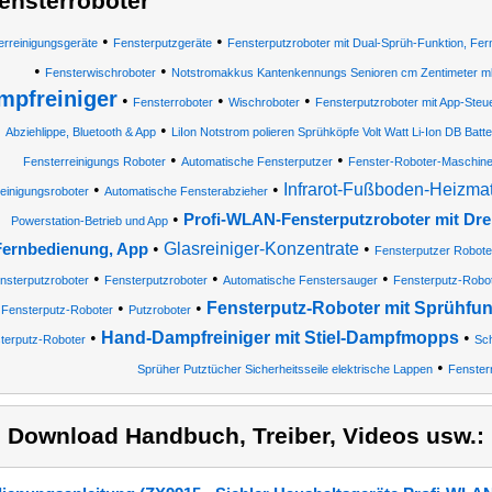
ensterroboter
•
•
erreinigungsgeräte
Fensterputzgeräte
Fensterputzroboter mit Dual-Sprüh-Funktion, Fe
•
•
Fensterwischroboter
Notstromakkus Kantenkennungs Senioren cm Zentimeter ml Mi
mpfreiniger
•
•
•
Fensterroboter
Wischroboter
Fensterputzroboter mit App-Steu
•
Abziehlippe, Bluetooth & App
LiIon Notstrom polieren Sprühköpfe Volt Watt Li-Ion DB Batt
•
•
Fensterreinigungs Roboter
Automatische Fensterputzer
Fenster-Roboter-Maschin
•
•
Infrarot-Fußboden-Heizma
einigungsroboter
Automatische Fensterabzieher
•
Profi-WLAN-Fensterputzroboter mit Drei
Powerstation-Betrieb und App
•
Glasreiniger-Konzentrate
•
Fernbedienung, App
Fensterputzer Robote
•
•
•
nsterputzroboter
Fensterputzroboter
Automatische Fenstersauger
Fensterputz-Robot
•
•
Fensterputz-Roboter mit Sprühfun
Fensterputz-Roboter
Putzroboter
•
Hand-Dampfreiniger mit Stiel-Dampfmopps
•
terputz-Roboter
Sch
•
Sprüher Putztücher Sicherheitsseile elektrische Lappen
Fenster
) Download Handbuch, Treiber, Videos usw.: