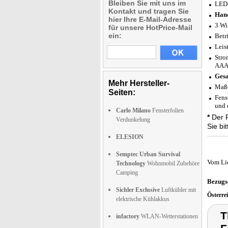
Bleiben Sie mit uns im
LED-
Kontakt und tragen Sie
Hand
hier Ihre E-Mail-Adresse
3 Wi
für unsere HotPrice-Mail
ein:
Betr
Leis
Stro
AAA 
Gesa
Mehr Hersteller-
Maße
Seiten:
Fens
und 
Carlo Milano
Fensterfolien
*
Der P
Verdunkelung
Sie bi
ELESION
Semptec Urban Survival
Vom Li
Technology
Wohnmobil Zubehöre
Camping
Bezugs
Sichler Exclusive
Luftkühler mit
Österre
elektrische Kühlakkus
T
infactory
WLAN-Wetterstationen