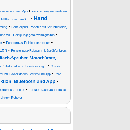
•
rnbedienung und App
Fensterreinigungsroboter
Hand-
•
lliliter innen außen
•
erung
Fensterputz-Roboter mit Sprühfunktion,
•
erine WiFi Reinigungsgeschwindigkeiten
•
•
en
Fensterglas-Reinigungsroboter
tten
•
Fensterputz-Roboter mit Sprühfunktion,
fach-Sprüher, Motorbürste,
•
•
r
Automatische Fensterreiniger
Smarte
•
er mit Powerstation-Betrieb und App
Profi-
ktion, Bluetooth und App
•
•
eibenputzroboter
Fensterstaubsauger duale
reiniger-Roboter