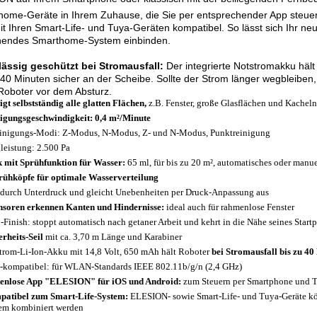
home-Geräte in Ihrem Zuhause, die Sie per entsprechender App steu
it Ihren Smart-Life- und Tuya-Geräten kompatibel. So lässt sich Ihr ne
hendes Smarthome-System einbinden.
lässig geschützt bei Stromausfall:
Der integrierte Notstromakku häl
 40 Minuten sicher an der Scheibe. Sollte der Strom länger wegbleiben,
Roboter vor dem Absturz.
igt selbstständig alle glatten Flächen,
z.B. Fenster, große Glasflächen und Kacheln
igungsgeschwindigkeit: 0,4 m²/Minute
inigungs-Modi: Z-Modus, N-Modus, Z- und N-Modus, Punktreinigung
leistung: 2.500 Pa
 mit Sprühfunktion für Wasser:
65 ml, für bis zu 20 m², automatisches oder manu
rühköpfe für optimale Wasserverteilung
 durch Unterdruck und gleicht Unebenheiten per Druck-Anpassung aus
nsoren erkennen Kanten und Hindernisse:
ideal auch für rahmenlose Fenster
-Finish: stoppt automatisch nach getaner Arbeit und kehrt in die Nähe seines Start
erheits-Seil
mit ca. 3,70 m Länge und Karabiner
trom-Li-Ion-Akku mit 14,8 Volt, 650 mAh hält Roboter
bei Stromausfall bis zu 4
-kompatibel: für WLAN-Standards IEEE 802.11b/g/n (2,4 GHz)
enlose App "ELESION" für iOS und Android:
zum Steuern per Smartphone und T
atibel zum Smart-Life-System:
ELESION- sowie Smart-Life- und Tuya-Geräte k
em kombiniert werden