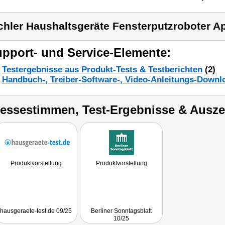
chler Haushaltsgeräte Fensterputzroboter A
pport- und Service-Elemente:
Testergebnisse aus Produkt-Tests & Testberichten
(2)
Handbuch-, Treiber-Software-, Video-Anleitungs-Downl
ressestimmen, Test-Ergebnisse & Ausz
Produktvorstellung
Produktvorstellung
hausgeraete-test.de 09/25
Berliner Sonntagsblatt
10/25