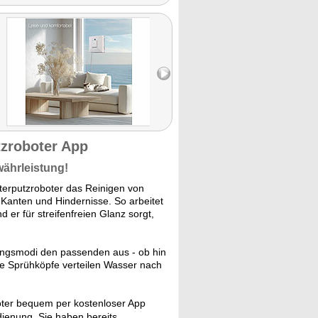
tzroboter App
währleistung!
terputzroboter das Reinigen von
 Kanten und Hindernisse. So arbeitet
 er für streifenfreien Glanz sorgt,
ngsmodi den passenden aus - ob hin
ke Sprühköpfe verteilen Wasser nach
ter bequem per kostenloser App
ienung. Sie haben bereits