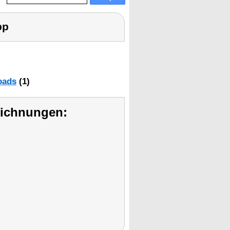
pp
oads
(1)
eichnungen: