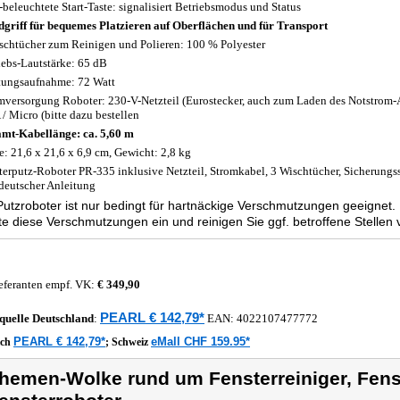
beleuchtete Start-Taste: signalisiert Betriebsmodus und Status
griff für bequemes Platzieren auf Oberflächen und für Transport
schtücher zum Reinigen und Polieren: 100 % Polyester
iebs-Lautstärke: 65 dB
tungsaufnahme: 72 Watt
mversorgung Roboter: 230-V-Netzteil (Eurostecker, auch zum Laden des Notstrom-
/ Micro (bitte dazu bestellen
mt-Kabellänge: ca. 5,60 m
: 21,6 x 21,6 x 6,9 cm, Gewicht: 2,8 kg
terputz-Roboter PR-335 inklusive Netzteil, Stromkabel, 3 Wischtücher, Sicherungs
deutscher Anleitung
utzroboter ist nur bedingt für hartnäckige Verschmutzungen geeignet
tte diese Verschmutzungen ein und reinigen Sie ggf. betroffene Stellen 
eferanten empf. VK:
€ 349,90
PEARL € 142,79*
quelle
Deutschland
:
EAN:
4022107477772
PEARL € 142,79*
eMall CHF 159.95*
ich
;
Schweiz
hemen-Wolke rund um Fensterreiniger, Fens