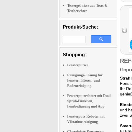
Testergebnisse aus Tests &
Testberichten
Produkt-Suche:
Shopping:
REF
Fensterputzer
Geprü
Reinigungs-Lösung für
Strah
Fenster-, Fliesen- und
Fenste
Bodenreinigung
Ihr Ro
genieß
Fensterputzroboter mit Dual-
Sprüh-Funktion,
Einst
Fernbedienung und App
und he
zwei S
Fensterputz-Roboter mit
Vibrationsreinigung
Smart
ELESI
Glasreiniger-Konzentrat