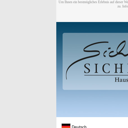
Um Ihnen ein bestmögliches Erlebnis auf dieser We
zu. Inf
Deutsch