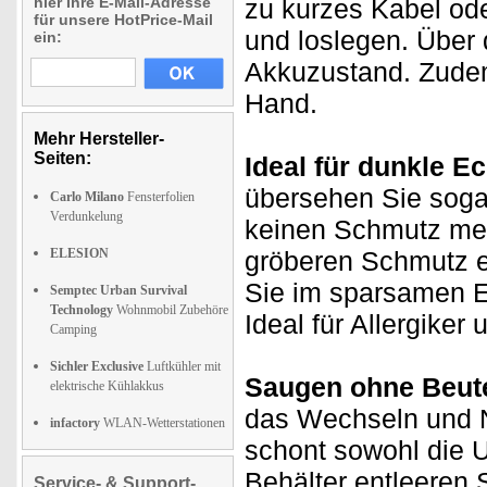
hier Ihre E-Mail-Adresse
zu kurzes Kabel od
für unsere HotPrice-Mail
und loslegen. Über
ein:
Akkuzustand. Zudem 
Hand.
Mehr Hersteller-
Seiten:
Ideal für dunkle E
übersehen Sie sogar
Carlo Milano
Fensterfolien
Verdunkelung
keinen Schmutz meh
ELESION
gröberen Schmutz e
Sie im sparsamen 
Semptec Urban Survival
Technology
Wohnmobil Zubehöre
Ideal für Allergiker
Camping
Sichler Exclusive
Luftkühler mit
Saugen ohne Beute
elektrische Kühlakkus
das Wechseln und 
infactory
WLAN-Wetterstationen
schont sowohl die 
Behälter entleeren 
Service- & Support-