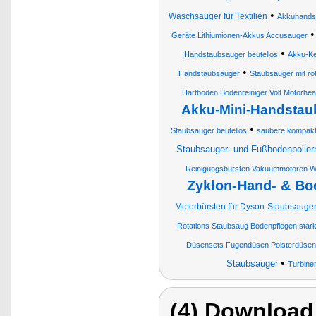
•
Waschsauger für Textilien
Akkuhands
Geräte Lithiumionen-Akkus Accusauger
•
Handstaubsauger beutellos
Akku-K
•
Handstaubsauger
Staubsauger mit ro
Hartböden Bodenreiniger Volt Motorhe
Akku-Mini-Handstau
•
Staubsauger beutellos
saubere kompakte
Staubsauger- und-Fußbodenpolie
Reinigungsbürsten Vakuummotoren Wa
Zyklon-Hand- & Bo
Motorbürsten für Dyson-Staubsauge
Rotations Staubsaug Bodenpflegen stark
Düsensets Fugendüsen Polsterdüsen
•
Staubsauger
Turbine
(4) Download