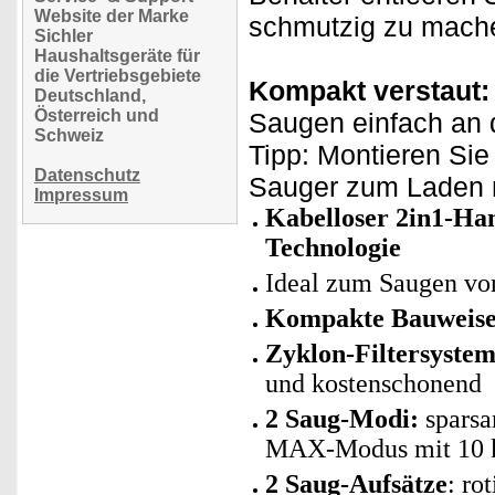
Website der Marke
schmutzig zu mach
Sichler
Haushaltsgeräte für
die Vertriebsgebiete
Kompakt verstaut:
Deutschland,
Österreich und
Saugen einfach an 
Schweiz
Tipp: Montieren Sie
Datenschutz
Sauger zum Laden n
Impressum
Kabelloser 2in1-Ha
Technologie
Ideal zum Saugen von
Kompakte Bauweise
Zyklon-Filtersystem
und kostenschonend
2 Saug-Modi:
sparsa
MAX-Modus mit 10 k
2 Saug-Aufsätze
: ro