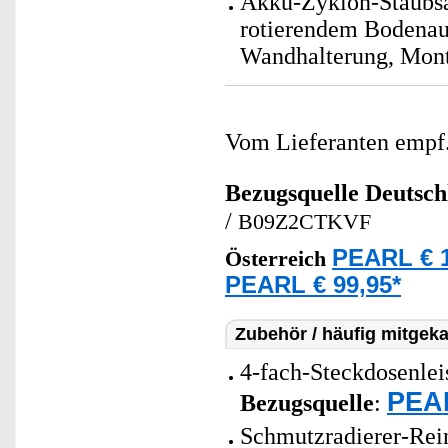
Akku-Zyklon-Staubsa
rotierendem Bodenauf
Wandhalterung, Mont
Vom Lieferanten emp
Bezugsquelle
Deutsch
/
B09Z2CTKVF
PEARL € 1
Österreich
PEARL € 99,95*
Zubehör / häufig mitgeka
4-fach-Steckdosenlei
PEAR
Bezugsquelle
:
Schmutzradierer-Rei