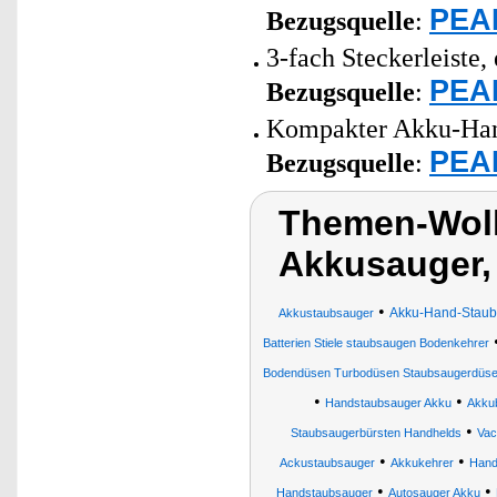
PEAR
Bezugsquelle
:
3-fach Steckerleiste,
PEAR
Bezugsquelle
:
Kompakter Akku-Han
PEAR
Bezugsquelle
:
Themen-Wolk
Akkusauger,
•
Akku-Hand-Staubs
Akkustaubsauger
Batterien Stiele staubsaugen Bodenkehrer
Bodendüsen Turbodüsen Staubsaugerdüsen
•
•
Handstaubsauger Akku
Akku
•
Staubsaugerbürsten Handhelds
Vac
•
•
Ackustaubsauger
Akkukehrer
Hand
•
•
Handstaubsauger
Autosauger Akku