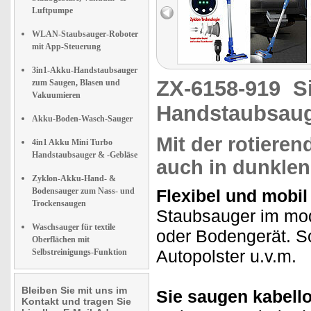
Luftpumpe
WLAN-Staubsauger-Roboter
mit App-Steuerung
3in1-Akku-Handstaubsauger
ZX-6158-919
S
zum Saugen, Blasen und
Vakuumieren
Handstaubsaug
Akku-Boden-Wasch-Sauger
Mit der rotieren
4in1 Akku Mini Turbo
Handstaubsauger & -Gebläse
auch in dunkle
Zyklon-Akku-Hand- &
Bodensauger zum Nass- und
Flexibel und mobil
Trockensaugen
Staubsauger im mod
Waschsauger für textile
oder Bodengerät. 
Oberflächen mit
Autopolster u.v.m.
Selbstreinigungs-Funktion
Bleiben Sie mit uns im
Sie saugen kabell
Kontakt und tragen Sie