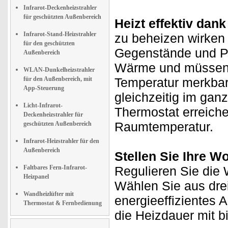
Infrarot-Deckenheizstrahler
für geschützten Außenbereich
Heizt effektiv dank
Infrarot-Stand-Heizstrahler
zu beheizen wirken 
für den geschützten
Gegenstände und Pe
Außenbereich
Wärme und müssen ni
WLAN-Dunkelheizstrahler
für den Außenbereich, mit
Temperatur merkbar 
App-Steuerung
gleichzeitig im ga
Licht-Infrarot-
Thermostat erreiche
Deckenheizstrahler für
Raumtemperatur.
geschützten Außenbereich
Infrarot-Heizstrahler für den
Außenbereich
Stellen Sie Ihre W
Faltbares Fern-Infrarot-
Regulieren Sie die 
Heizpanel
Wählen Sie aus drei
Wandheizlüfter mit
energieeffizientes 
Thermostat & Fernbedienung
die Heizdauer mit b