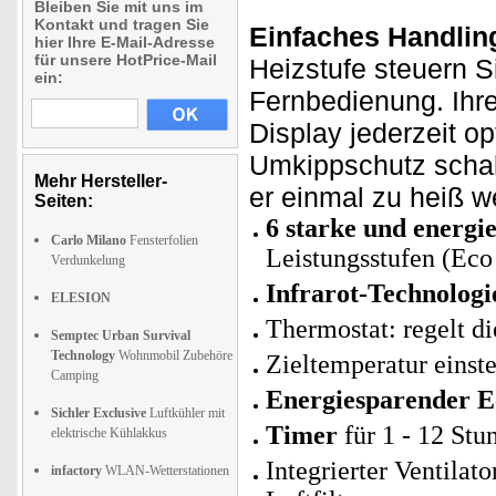
Bleiben Sie mit uns im
Kontakt und tragen Sie
Einfaches Handlin
hier Ihre E-Mail-Adresse
für unsere HotPrice-Mail
Heizstufe steuern S
ein:
Fernbedienung. Ihr
Display jederzeit o
Umkippschutz schalte
Mehr Hersteller-
er einmal zu heiß w
Seiten:
6 starke und energi
Carlo Milano
Fensterfolien
Leistungsstufen (Eco 
Verdunkelung
Infrarot-Technologi
ELESION
Thermostat: regelt d
Semptec Urban Survival
Technology
Wohnmobil Zubehöre
Zieltemperatur einste
Camping
Energiesparender 
Sichler Exclusive
Luftkühler mit
Timer
für 1 - 12 Stu
elektrische Kühlakkus
Integrierter Ventilat
infactory
WLAN-Wetterstationen