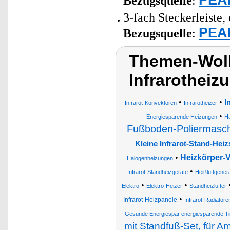
Bezugsquelle
:
3-fach Steckerleiste,
PEAR
Bezugsquelle
:
Themen-Wolk
Infrarotheiz
•
•
I
Infrarot-Konvektoren
Infrarotheizer
•
Energiesparende Heizungen
Ha
Fußboden-Poliermasc
Kleine Infrarot-Stand-Hei
•
Heizkörper-V
Halogenheizungen
•
Infrarot-Standheizgeräte
Heißluftgener
•
•
Elektro
Elektro-Heizer
Standheizlüfter
•
Infrarot-Heizpanele
Infrarot-Radiatore
Gesunde Energiespar energiesparende Ti
mit Standfuß-Set, für A