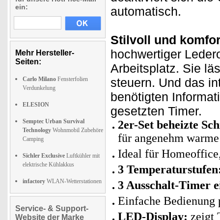
ein:
automatisch.
Stilvoll und komfor
hochwertiger Ledero
Mehr Hersteller-
Seiten:
Arbeitsplatz. Sie l
Carlo Milano
Fensterfolien
steuern. Und das in
Verdunkelung
benötigten Informat
ELESION
gesetzten Timer.
Semptec Urban Survival
2er-Set beheizte Sc
Technology
Wohnmobil Zubehöre
für angenehm warme H
Camping
Ideal für Homeoffic
Sichler Exclusive
Luftkühler mit
elektrische Kühlakkus
3 Temperaturstufen
infactory
WLAN-Wetterstationen
3 Ausschalt-Timer ei
Einfache Bedienung 
Service- & Support-
LED-Display:
zeigt 
Website der Marke