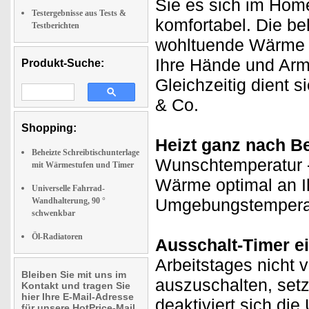
Sie es sich im Hom
Testergebnisse aus Tests &
komfortabel. Die be
Testberichten
wohltuende Wärme di
Ihre Hände und Arm
Produkt-Suche:
Gleichzeitig dient s
& Co.
Shopping:
Heizt ganz nach Be
Beheizte Schreibtischunterlage
Wunschtemperatur -
mit Wärmestufen und Timer
Wärme optimal an I
Universelle Fahrrad-
Umgebungstemperat
Wandhalterung, 90 °
schwenkbar
Öl-Radiatoren
Ausschalt-Timer ei
Arbeitstages nicht 
Bleiben Sie mit uns im
auszuschalten, setz
Kontakt und tragen Sie
hier Ihre E-Mail-Adresse
deaktiviert sich di
für unsere HotPrice-Mail