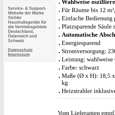
Wahlweise oszillie
Service- & Support-
Für Räume bis 12 m²
Website der Marke
Einfache Bedienung 
Sichler
Haushaltsgeräte für
Platzsparende Säule m
die Vertriebsgebiete
Deutschland,
Automatische Absch
Österreich und
Schweiz
Energiesparend
Datenschutz
Stromversorgung: 230
Impressum
Leistung: wahlweise
Farbe: schwarz
Maße (Ø x H): 18,5 x
kg
Heizstrahler inklusi
Vom Lieferanten emp