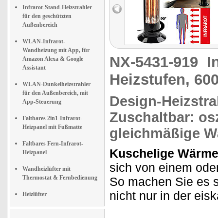
Infrarot-Stand-Heizstrahler
für den geschützten
Außenbereich
WLAN-Infrarot-
Wandheizung mit App, für
NX-5431-919
I
Amazon Alexa & Google
Assistant
Heizstufen, 60
WLAN-Dunkelheizstrahler
für den Außenbereich, mit
Design-Heizstra
App-Steuerung
Zuschaltbar:
os
Faltbares 2in1-Infrarot-
Heizpanel mit Fußmatte
gleichmäßige W
Faltbares Fern-Infrarot-
Kuschelige Wärme i
Heizpanel
sich von einem ode
Wandheizlüfter mit
Thermostat & Fernbedienung
So machen Sie es s
nicht nur in der eis
Heizlüfter