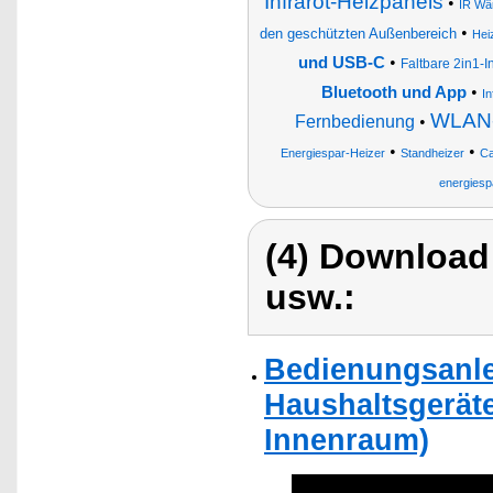
Infrarot-Heizpanels
•
IR Wä
•
den geschützten Außenbereich
Hei
•
und USB-C
Faltbare 2in1-I
•
Bluetooth und App
In
WLAN-
Fernbedienung
•
•
•
Energiespar-Heizer
Standheizer
Ca
energiesp
(4) Download
usw.:
Bedienungsanlei
Haushaltsgeräte
Innenraum)