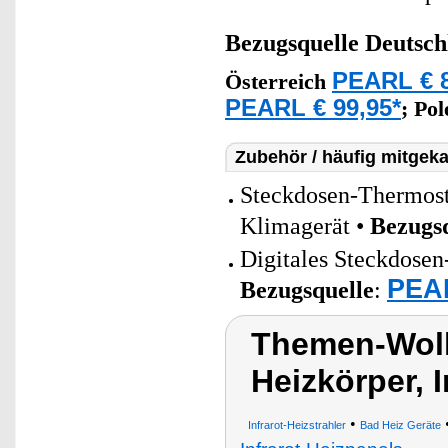
Bezugsquelle
Deutsch
PEARL € 8
Österreich
PEARL € 99,95*
;
Po
Zubehör / häufig mitgeka
Steckdosen-Thermosta
Klimagerät •
Bezugs
Digitales Steckdosen
PEAR
Bezugsquelle
:
Themen-Wolke
Heizkörper, 
•
Infrarot-Heizstrahler
Bad Heiz Geräte