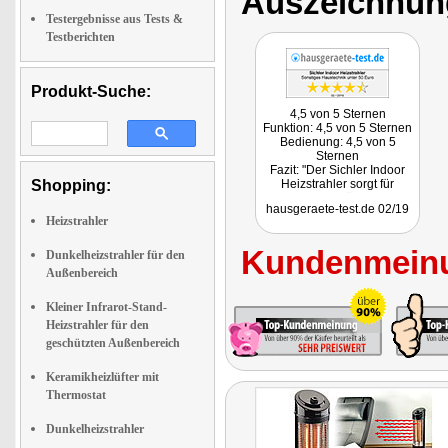
Auszeichnun
Testergebnisse aus Tests &
Testberichten
Produkt-Suche:
4,5 von 5 Sternen
Funktion: 4,5 von 5 Sternen
Bedienung: 4,5 von 5
Sternen
Fazit: "Der Sichler Indoor
Shopping:
Heizstrahler sorgt für
angenehme Wärme, wenn
hausgeraete-test.de 02/19
es schnell gehen muss. Das
Heizstrahler
Gerät überzeugt in der
nahezu sofortigen
Kundenmeinu
Wärmeentwicklung und
Dunkelheizstrahler für den
seiner einfachen
Außenbereich
Bedienbarkeit."
Kleiner Infrarot-Stand-
Heizstrahler für den
geschützten Außenbereich
Keramikheizlüfter mit
Thermostat
Dunkelheizstrahler