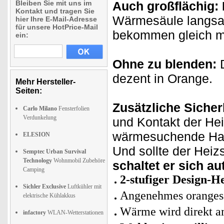
Bleiben Sie mit uns im
Auch großflächig:
Kontakt und tragen Sie
Wärmesäule langsam
hier Ihre E-Mail-Adresse
für unsere HotPrice-Mail
bekommen gleich m
ein:
Ohne zu blenden:
D
dezent in Orange.
Mehr Hersteller-
Seiten:
Zusätzliche Sicher
Carlo Milano
Fensterfolien
Verdunkelung
und Kontakt der He
wärmesuchende Haus
ELESION
Und sollte der Heiz
Semptec Urban Survival
Technology
Wohnmobil Zubehöre
schaltet er sich a
Camping
2-stufiger Design-H
Sichler Exclusive
Luftkühler mit
Angenehmes oranges L
elektrische Kühlakkus
Wärme wird direkt 
infactory
WLAN-Wetterstationen