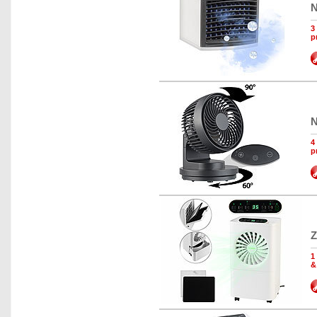
N
3
p
N
4
p
Z
1
&