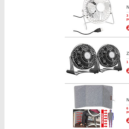
N
3
p
Z
1
N
6
p