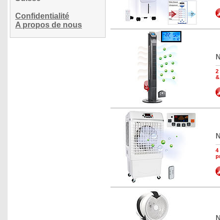
Confidentialité
A propos de nous
N
2
&
N
4
p
N