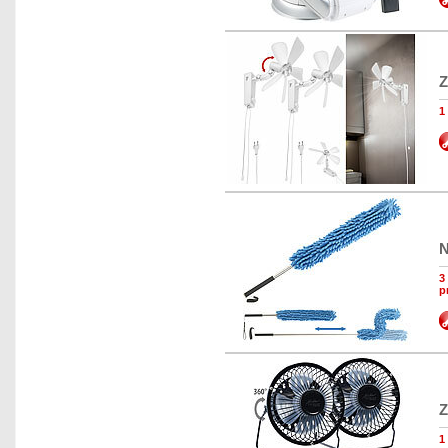
Z
1
N
3
p
Z
1