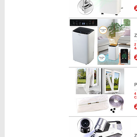
Z
2
&
P
4
C
Z