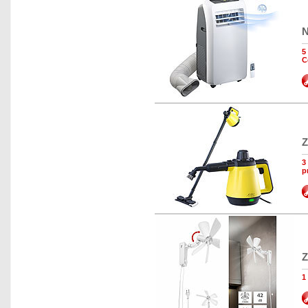
N
5
C
Z
3
p
Z
1