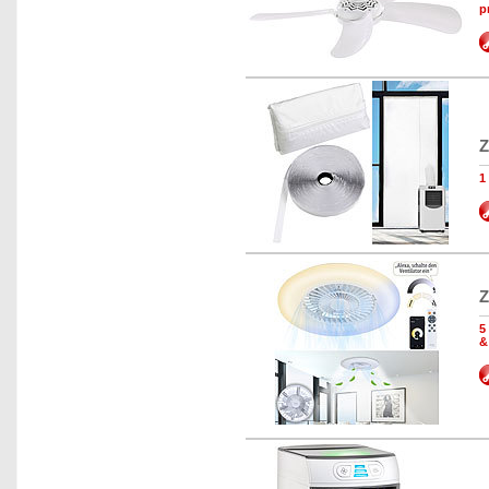
p
Z
1
Z
5
&