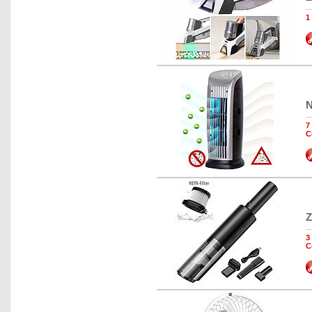
1
N
7
C
Z
3
C