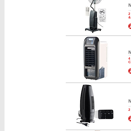
N
2
&
N
4
C
N
2