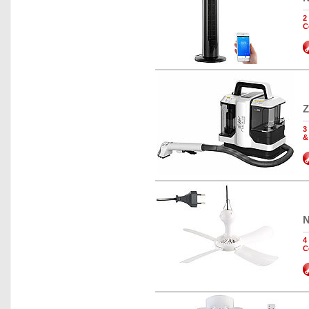
2
C
Z
3
&
N
4
C