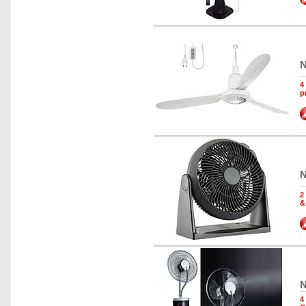
N
4
p
N
2
&
N
4