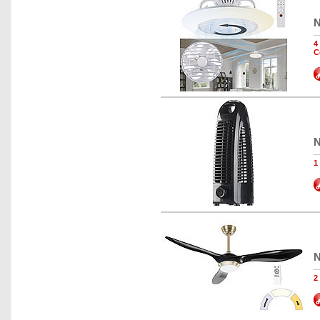
N
4
C
N
1
N
2