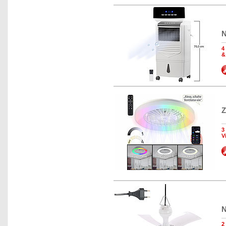
N
4
&
Z
3
V
N
2