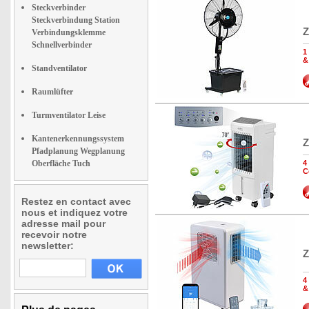
Steckverbinder
Steckverbindung Station
Z
Verbindungsklemme
Schnellverbinder
1
&
Standventilator
Raumlüfter
Turmventilator Leise
Kantenerkennungssystem
Z
Pfadplanung Wegplanung
Oberfläche Tuch
4
C
Restez en contact avec
nous et indiquez votre
adresse mail pour
recevoir notre
newsletter:
Z
4
&