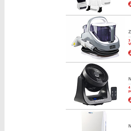
Z
3
V
N
4
p
N