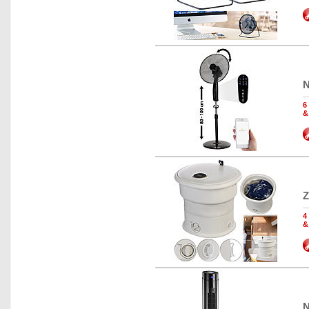
N
6
&
Z
4
&
N