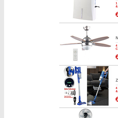
1
&
N
4
C
Z
4
&