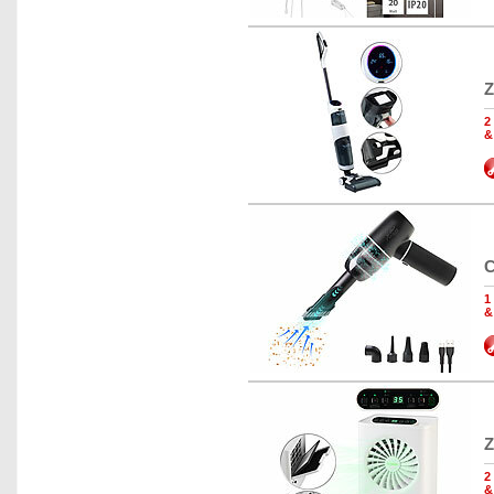
Z
2
&
C
1
&
Z
2
&