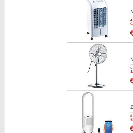
N
4
C
N
5
&
Z
5
&