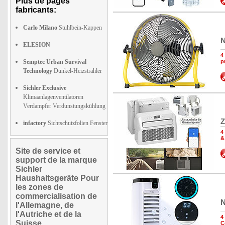
Plus de pages
fabricants:
Carlo Milano
Stuhlbein-Kappen
N
ELESION
4
Semptec Urban Survival
p
Technology
Dunkel-Heizstrahler
Sichler Exclusive
Klimaanlagenventilatoren
Verdampfer Verdunstungskühlung
Z
infactory
Sichtschutzfolien Fenster
4
&
Site de service et
support de la marque
Sichler
Haushaltsgeräte Pour
les zones de
commercialisation de
N
l'Allemagne, de
l'Autriche et de la
4
Suisse
C