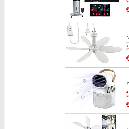
C
N
4
C
Z
4
p