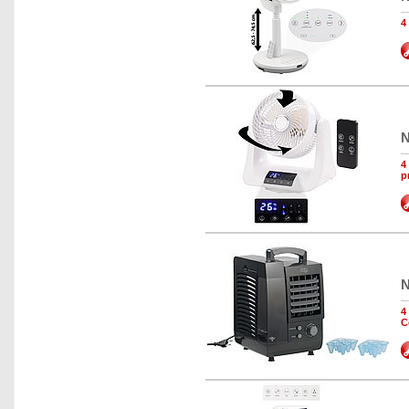
4
N
4
p
N
4
C