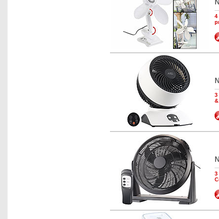
N
4
p
N
3
&
N
3
C