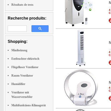
N
Résultats de tests
4
C
Recherche produits:
Shopping:
N
Miniheizung
4
C
Entfeuchter elektrisch
Flügelloser Ventilator
Raum-Ventilator
N
Humidifier
4
C
Ventilator mit
Wasservernebler
Multifunktions-Klimagerät