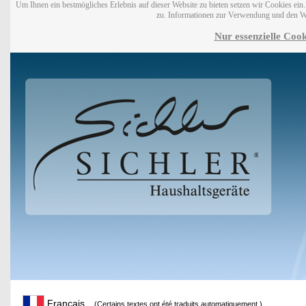
Um Ihnen ein bestmögliches Erlebnis auf dieser Website zu bieten setzen wir Cookies ei
zu. Informationen zur Verwendung und den W
Nur essenzielle Cook
Français
(Certains textes ont été traduits automatiquement.)