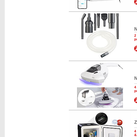
N
2
p
N
4
p
Z
4
&