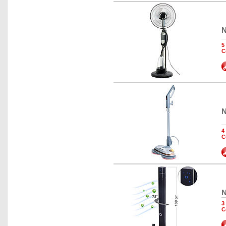
N
5
C
N
4
C
N
3
C