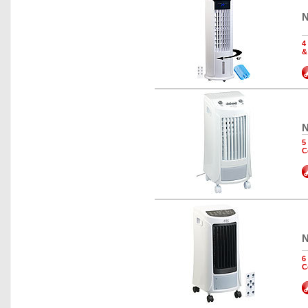
N
4
&
N
5
C
N
6
C