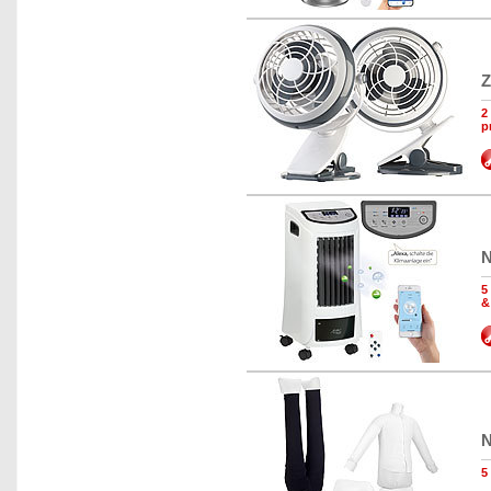
Z
2
p
N
5
&
N
5