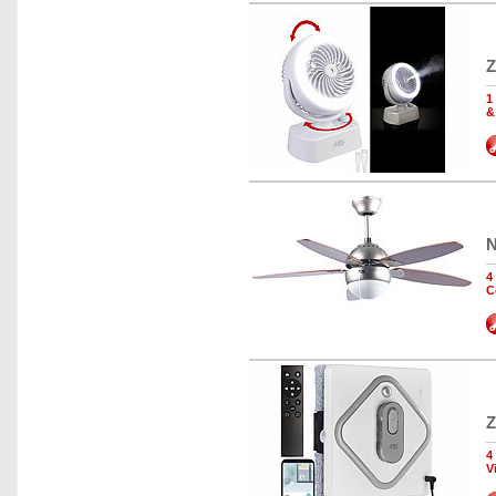
Z
1
&
N
4
C
Z
4
V