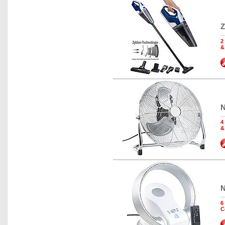
Z
2
&
N
4
&
N
6
C