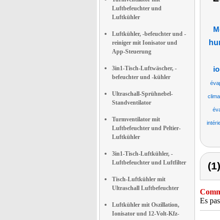
Luftbefeuchter und
Luftkühler
M
Luftkühler, -befeuchter und -
hum
reiniger mit Ionisator und
App-Steuerung
3in1-Tisch-Luftwäscher, -
i
befeuchter und -kühler
éva
Ultraschall-Sprühnebel-
clima
Standventilator
év
Turmventilator mit
intéri
Luftbefeuchter und Peltier-
Luftkühler
3in1-Tisch-Luftkühler, -
Luftbefeuchter und Luftfilter
(1
Tisch-Luftkühler mit
Ultraschall Luftbefeuchter
Comme
Es pas
Luftkühler mit Oszillation,
Ionisator und 12-Volt-Kfz-