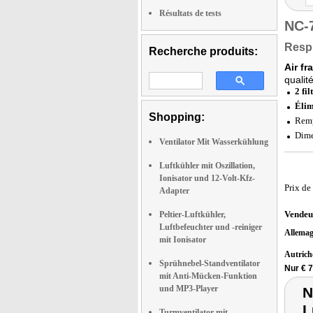
Résultats de tests
NC-
Respi
Recherche produits:
Air fr
qualit
2 fi
Élim
Shopping:
Remp
Dime
Ventilator Mit Wasserkühlung
Luftkühler mit Oszillation,
Ionisator und 12-Volt-Kfz-
Prix de
Adapter
Vendeu
Peltier-Luftkühler,
Luftbefeuchter und -reiniger
Allema
mit Ionisator
Autric
Sprühnebel-Standventilator
Nur € 7
mit Anti-Mücken-Funktion
und MP3-Player
N
L
Turmventilator mit