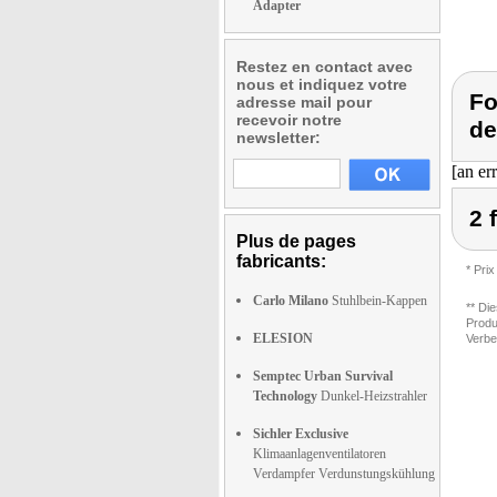
Adapter
Restez en contact avec
nous et indiquez votre
Fo
adresse mail pour
recevoir notre
de
newsletter:
[an er
2 
Plus de pages
fabricants:
* Prix
Carlo Milano
Stuhlbein-Kappen
** Di
Produ
ELESION
Verbe
Semptec Urban Survival
Technology
Dunkel-Heizstrahler
Sichler Exclusive
Klimaanlagenventilatoren
Verdampfer Verdunstungskühlung