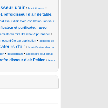
isseur d'air
•
•
humidificateur
1 refroidisseur d'air de table,
roidisseur d'air avec oscillation, ioniseur
ificateur et purificateur avec
•
entilatoren mit Ultraschall-Sprühnebel
•
ur et contrôle par application
appareils de
cateurs d'air
•
humidificateur d'air par
•
•
tion
désodorisant
accessoire pour climat
efroidisseur d'air Peltier
•
laveur