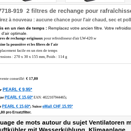
7718-919
2 filtres de rechange pour rafraîchis
rez à nouveau : aucune chance pour l'air chaud, sec et pol
ais en un rien de temps :
Remplacez votre ancien filtre. Votre refroidi
é d'air optimale.
ltres de rechange originaux
pour refroidisseur d'air LW-420.w
ine la poussière et les fibres de l'air
lacement facile en un rien de temps
nsions : 270 x 30 x 155 mm, Poids : 114 g
 vente conseillé:
€ 17,80
PEARL € 9,95*
r
PEARL € 15,60*
gne
EAN:
4022107944465
;
PEARL € 15,60*
eMall CHF 15.95*
he
;
Suisse
,80 pro Ersatzfilter.
uage de mots autour du sujet Ventilatoren 
uftkühler mit Wasserkühlung, Klimaanlage