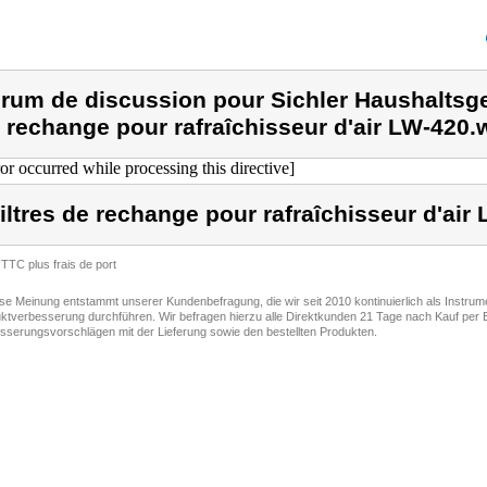
rum de discussion pour Sichler Haushaltsgerä
 rechange pour rafraîchisseur d'air LW-420.
ror occurred while processing this directive]
filtres de rechange pour rafraîchisseur d'air
 TTC plus frais de port
ese Meinung entstammt unserer Kundenbefragung, die wir seit 2010 kontinuierlich als Instru
ktverbesserung durchführen. Wir befragen hierzu alle Direktkunden 21 Tage nach Kauf per E
sserungsvorschlägen mit der Lieferung sowie den bestellten Produkten.