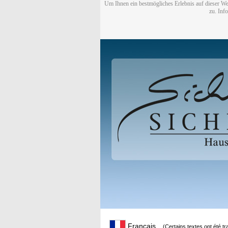
Um Ihnen ein bestmögliches Erlebnis auf dieser We
zu. Inf
Français
(Certains textes ont été t