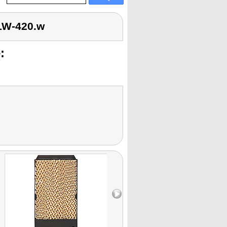
 LW-420.w
: