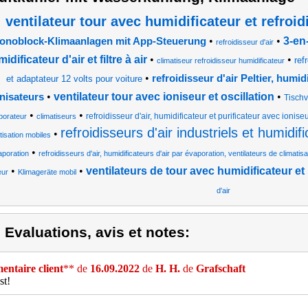
ventilateur tour avec humidificateur et refroid
•
•
3-en-
onoblock-Klimaanlagen mit App-Steuerung
refroidisseur d'air
idificateur d'air et filtre à air
•
•
ref
climatiseur refroidisseur humidificateur
•
refroidisseur d'air Peltier, humid
et adaptateur 12 volts pour voiture
•
ventilateur tour avec ioniseur et oscillation
•
onisateurs
Tischv
•
•
refroidisseur d'air, humidificateur et purificateur avec ionise
porateur
climatiseurs
refroidisseurs d'air industriels et humidifi
•
tisation mobiles
•
aporation
refroidisseurs d'air, humidificateurs d'air par évaporation, ventilateurs de climatisa
•
•
ventilateurs de tour avec humidificateur et r
eur
Klimageräte mobil
d'air
) Evaluations, avis et notes:
ntaire client
** de
16.09.2022
de
H. H.
de
Grafschaft
st!