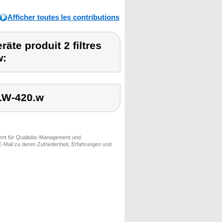
Afficher toutes les contributions
te produit 2 filtres
w:
 LW-420.w
ment für Qualitäts-Management und
-Mail zu deren Zufriedenheit, Erfahrungen und