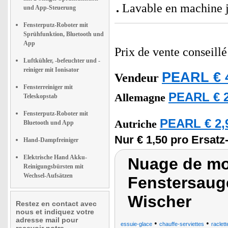
Lavable en machine j
und App-Steuerung
Fensterputz-Roboter mit
Sprühfunktion, Bluetooth und
App
Prix de vente conseill
Luftkühler, -befeuchter und -
reiniger mit Ionisator
PEARL € 
Vendeur
Fensterreiniger mit
PEARL € 2
Allemagne
Teleskopstab
Fensterputz-Roboter mit
PEARL € 2,
Autriche
Bluetooth und App
Nur € 1,50 pro Ersatz
Hand-Dampfreiniger
Elektrische Hand Akku-
Nuage de mot
Reinigungsbürsten mit
Wechsel-Aufsätzen
Fenstersaug
Wischer
Restez en contact avec
nous et indiquez votre
adresse mail pour
•
•
essuie-glace
chauffe-serviettes
raclett