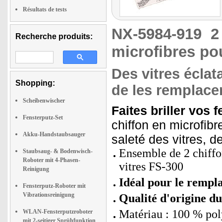
Résultats de tests
NX-5984-919
2
Recherche produits:
microfibres po
Des vitres éclata
Shopping:
de les remplacer
Scheibenwischer
Faites briller vos f
Fensterputz-Set
chiffon en microfibr
Akku-Handstaubsauger
saleté des vitres, 
Ensemble de 2 chiffo
Staubsaug- & Bodenwisch-
Roboter mit 4-Phasen-
vitres FS-300
Reinigung
Idéal pour le remp
Fensterputz-Roboter mit
Vibrationsreinigung
Qualité d'origine du
Matériau : 100 % pol
WLAN-Fensterputzroboter
mit 2-seitiger Sprühfunktion