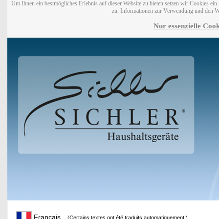
Um Ihnen ein bestmögliches Erlebnis auf dieser Website zu bieten setzen wir Cookies ei
zu. Informationen zur Verwendung und den W
Nur essenzielle Cook
Français
(Certains textes ont été traduits automatiquement.)