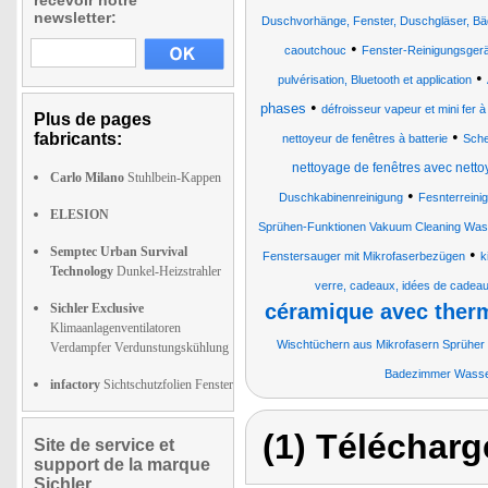
recevoir notre
newsletter:
Duschvorhänge, Fenster, Duschgläser, Bä
•
caoutchouc
Fenster-Reinigungsgerä
•
pulvérisation, Bluetooth et application
•
phases
défroisseur vapeur et mini fer 
Plus de pages
•
fabricants:
nettoyeur de fenêtres à batterie
Sche
nettoyage de fenêtres avec netto
Carlo Milano
Stuhlbein-Kappen
•
Duschkabinenreinigung
Fesnterrein
ELESION
Sprühen-Funktionen Vakuum Cleaning Was
Semptec Urban Survival
•
Fenstersauger mit Mikrofaserbezügen
k
Technology
Dunkel-Heizstrahler
verre, cadeaux, idées de cadeau
céramique avec ther
Sichler Exclusive
Klimaanlagenventilatoren
Wischtüchern aus Mikrofasern Sprüher
Verdampfer Verdunstungskühlung
Badezimmer Wasser
infactory
Sichtschutzfolien Fenster
(1) Télécharg
Site de service et
support de la marque
Sichler