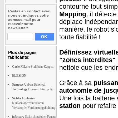
contourne tout simp
Restez en contact avec
Mapping
, il détecte
nous et indiquez votre
adresse mail pour
déplace indépendam
recevoir notre
manière, le robot s
newsletter:
toute fiabilité !
Définissez virtuel
Plus de pages
fabricants:
"zones interdites"
nettoie que les endr
Carlo Milano
Stuhlbein-Kappen
ELESION
Grâce à sa
puissan
Semptec Urban Survival
autonomie de jusq
Technology
Dunkel-Heizstrahler
Une fois la batterie
Sichler Exclusive
Klimaanlagenventilatoren
station
pour refaire 
Verdampfer Verdunstungskühlung
infactory
Sichtschutzfolien Fenster