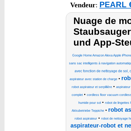
PEARL €
Vendeur
:
Nuage de mot
Staubsauger
und App-Ste
Google Home Amazon Alexa Apple iPhone
sans sac intelligents à navigation automat
avec fonction de nettoyage de sol, 
rob
•
aspirateur avec station de charge
•
robot aspirateur et serpillière
aspirateur
•
complet
cordless floor vacuum cordles
•
humide pour sol
robot de lingettes
robot as
•
Akkubetriebe Teppiche
•
robot aspirateur
robot de nettoyage 
aspirateur-robot et n