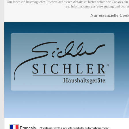
Um Ihnen ein bestmögliches Erlebnis auf dieser Website zu bieten setzen wir Cookies ei
zu. Informationen zur Verwendung und den W
Nur essenzielle Cook
Français
(Certains textes ont été traduits automatiquement.)