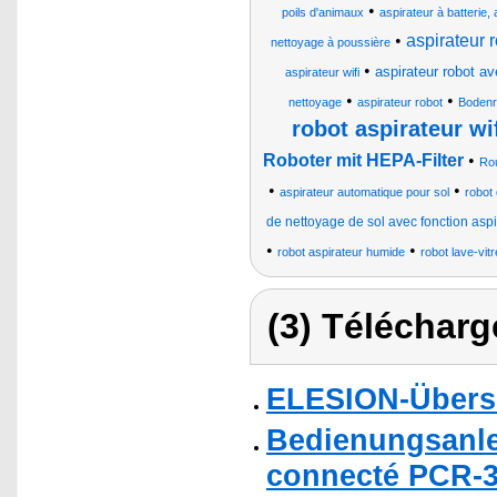
•
poils d'animaux
aspirateur à batterie,
•
aspirateur 
nettoyage à poussière
•
aspirateur robot av
aspirateur wifi
•
•
nettoyage
aspirateur robot
Bodenr
robot aspirateur w
Roboter mit HEPA-Filter
•
Ro
•
•
aspirateur automatique pour sol
robot
de nettoyage de sol avec fonction aspi
•
•
robot aspirateur humide
robot lave-vit
(3) Télécharg
ELESION-Übers
Bedienungsanle
connecté PCR-3