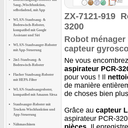
Saug-,Wischfunktion,
selbstladend, mit App
ZX-7121-919
R
WLAN-Staubsaug- &
3200
Bodenwisch-Roboter,
kompatibel mit Google
Assistant und Siri
Robot ménager a
WLAN-Staubsauger-Roboter
capteur gyrosc
mit App-Steuerung
Ne vous encombrez
2in1-Staubsaug- &
Bodenwisch-Roboter
aspirateur PCR-32
Flacher Staubsaug-Roboter
pour vous ! Il
nettoi
mit HEPA-Filter
de manière entièrem
WLAN-Staubsaugroboter,
de choses bien plus
kompatibel mit Amazon Alexa
Staubsauger-Roboter mit
Grâce au
capteur 
Trocken-Wischfunktion und
App-Steuerung
aspirateur PCR-320
Nähmaschinen
pièces
. Il enregist