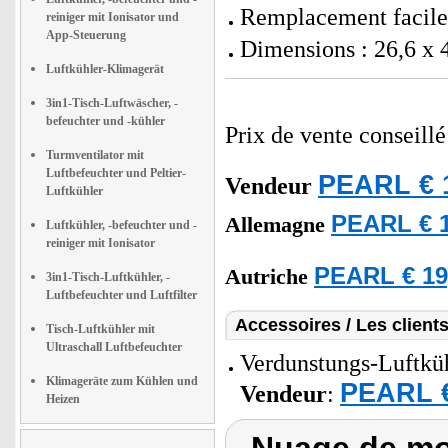
Remplacement facile 
reiniger mit Ionisator und
App-Steuerung
Dimensions : 26,6 x 4
Luftkühler-Klimagerät
3in1-Tisch-Luftwäscher, -
befeuchter und -kühler
Prix de vente conseill
Turmventilator mit
Luftbefeuchter und Peltier-
PEARL € 
Vendeur
Luftkühler
PEARL € 1
Allemagne
Luftkühler, -befeuchter und -
reiniger mit Ionisator
PEARL € 19
Autriche
3in1-Tisch-Luftkühler, -
Luftbefeuchter und Luftfilter
Accessoires / Les client
Tisch-Luftkühler mit
Ultraschall Luftbefeuchter
Verdunstungs-Luftkühl
Klimageräte zum Kühlen und
PEARL €
Vendeur
:
Heizen