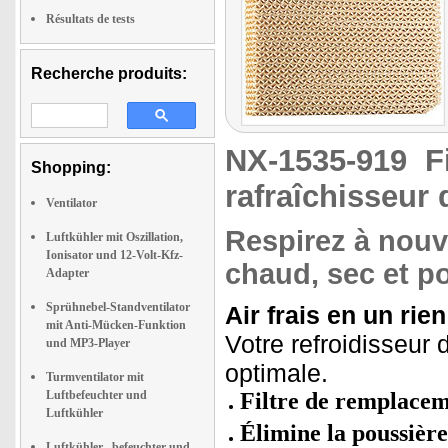
Résultats de tests
Recherche produits:
NX-1535-919
F
Shopping:
rafraîchisseur 
Ventilator
Respirez à nouv
Luftkühler mit Oszillation,
Ionisator und 12-Volt-Kfz-
chaud, sec et po
Adapter
Sprühnebel-Standventilator
Air frais en un rie
mit Anti-Mücken-Funktion
Votre refroidisseur 
und MP3-Player
optimale.
Turmventilator mit
Luftbefeuchter und
Filtre de remplacem
Luftkühler
Élimine la poussière 
Luftkühler, -befeuchter und -