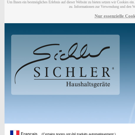
Um Ihnen ein bestmögliches Erlebnis auf dieser Website zu bieten setzen wir Cookies ei
zu. Informationen zur Verwendung und den W
Nur essenzielle Cook
Français
(Certains textes ont été traduits automatiquement.)