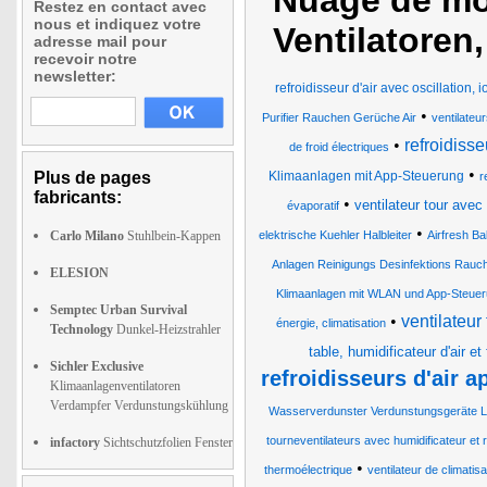
Nuage de mot
Restez en contact avec
nous et indiquez votre
Ventilatoren
adresse mail pour
recevoir notre
newsletter:
refroidisseur d'air avec oscillation, 
•
Purifier Rauchen Gerüche Air
ventilateu
•
refroidisse
de froid électriques
•
Plus de pages
Klimaanlagen mit App-Steuerung
r
fabricants:
•
ventilateur tour avec 
évaporatif
•
Carlo Milano
Stuhlbein-Kappen
elektrische Kuehler Halbleiter
Airfresh Bak
Anlagen Reinigungs Desinfektions Rauc
ELESION
Klimaanlagen mit WLAN und App-Steue
Semptec Urban Survival
•
ventilateur 
énergie, climatisation
Technology
Dunkel-Heizstrahler
table, humidificateur d'air et f
Sichler Exclusive
refroidisseurs d'air a
Klimaanlagenventilatoren
Verdampfer Verdunstungskühlung
Wasserverdunster Verdunstungsgeräte L
tourneventilateurs avec humidificateur et re
infactory
Sichtschutzfolien Fenster
•
thermoélectrique
ventilateur de climatis