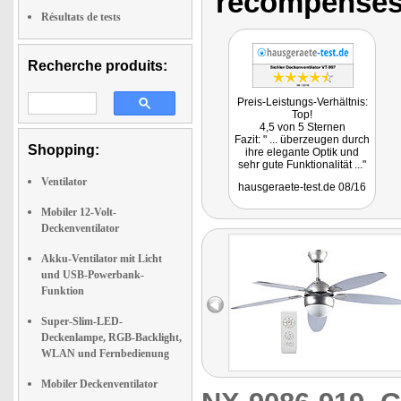
récompenses
Résultats de tests
Recherche produits:
Preis-Leistungs-Verhältnis:
Top!
4,5 von 5 Sternen
Fazit: " ... überzeugen durch
Shopping:
ihre elegante Optik und
sehr gute Funktionalität ..."
Ventilator
hausgeraete-test.de 08/16
Mobiler 12-Volt-
Deckenventilator
Akku-Ventilator mit Licht
und USB-Powerbank-
Funktion
Super-Slim-LED-
Deckenlampe, RGB-Backlight,
WLAN und Fernbedienung
Mobiler Deckenventilator