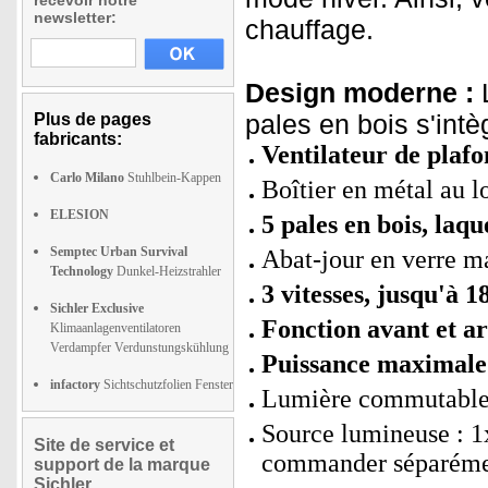
recevoir notre
newsletter:
chauffage.
Design moderne :
L
pales en bois s'in
Plus de pages
fabricants:
Ventilateur de plafo
Carlo Milano
Stuhlbein-Kappen
Boîtier en métal au l
ELESION
5 pales en bois, laq
Semptec Urban Survival
Abat-jour en verre m
Technology
Dunkel-Heizstrahler
3 vitesses, jusqu'à 
Sichler Exclusive
Fonction avant et ar
Klimaanlagenventilatoren
Verdampfer Verdunstungskühlung
Puissance maximale 
infactory
Sichtschutzfolien Fenster
Lumière commutable
Source lumineuse : 1
Site de service et
commander séparéme
support de la marque
Sichler