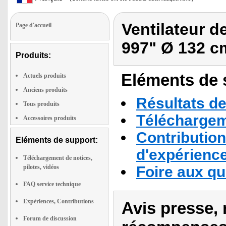
Ventilateur d
Page d'accueil
997" Ø 132 cm
Produits:
Eléments de s
Actuels produits
Anciens produits
Résultats de
Tous produits
Téléchargeme
Accessoires produits
Contribution
Eléments de support:
d'expérienc
Téléchargement de notices,
pilotes, vidéos
Foire aux q
FAQ service technique
Expériences, Contributions
Avis presse, 
Forum de discussion