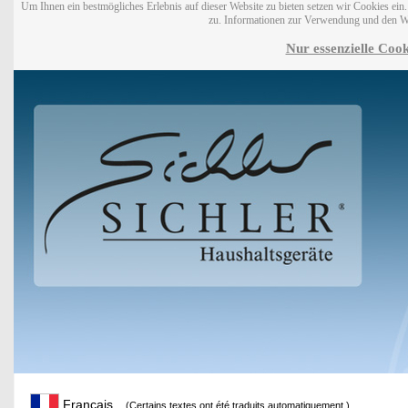
Um Ihnen ein bestmögliches Erlebnis auf dieser Website zu bieten setzen wir Cookies ei
zu. Informationen zur Verwendung und den W
Nur essenzielle Cook
Français
(Certains textes ont été traduits automatiquement.)