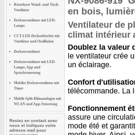
NX-9086-919
G
Rotorloser Wand- und Tisch-
en bois, lumi
Ventilator
Deckenventilator mit LED-
Ventilateur de 
Lampe
climat intérieur
CCT-LED-Deckenleuchte mit
Ventilator und Oszillation
Doublez la valeur 
Deckenventilator
le ventilateur crée u
Deckenventilator mit LED-
un éclairage.
Lampe, App und
Sprachsteuerung
Confort d'utilisatio
Mobiler Deckenventilator mit
Timer
télécommande. La l
Mobile Split-Klimaanlagen mit
WLAN und App-Steuerung
Fonctionnement été
assure une circulatio
Restez en contact avec
mode été et garantit
nous et indiquez votre
adresse mail pour
mode hiver. Ainsi, 