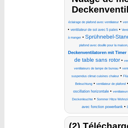
Deckenventi
•
éclairage de plafond avec ventilateur
ven
•
•
ventilateur de sol avec 5 pales
Vent
Sprühnebel-Stand
•
à manger
plafond avec douille pour la maiso
Deckenventilatoren mit Timer
de table sans rotor
•
ven
•
ventilateurs de lampe de bureau
vent
•
suspendus climat cuisines chaleur
Flü
•
Beleuchtung
ventilateur de plafond
•
oscillation horizontale
ventilateu
•
Deckenleuchte
Sommer Hitze Wohnzi
•
avec fonction powerbank
(2) Télécharg