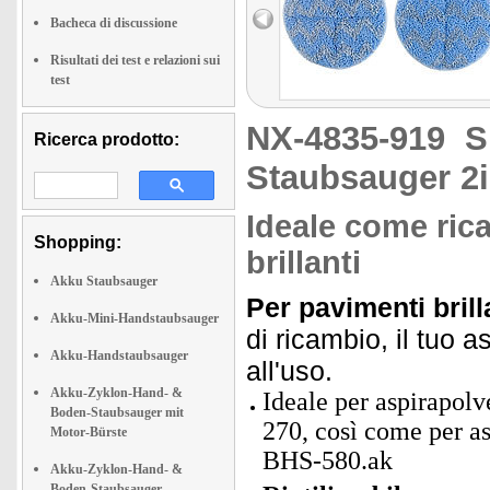
Bacheca di discussione
Risultati dei test e relazioni sui
test
NX-4835-919
S
Ricerca prodotto:
Staubsauger 2
Ideale come rica
Shopping:
brillanti
Akku Staubsauger
Per pavimenti brill
Akku-Mini-Handstaubsauger
di ricambio, il tuo 
Akku-Handstaubsauger
all'uso.
Akku-Zyklon-Hand- &
Ideale per aspirapolv
Boden-Staubsauger mit
270, così come per as
Motor-Bürste
BHS-580.ak
Akku-Zyklon-Hand- &
Boden-Staubsauger