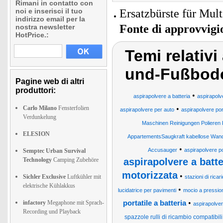
Rimani in contatto con
noi e inserisci il tuo
Ersatzbürste für Mul
indirizzo email per la
Fonte di approvvig
nostra newsletter
HotPrice.:
Temi relativ
und-Fußbod
Pagine web di altri
produttori:
•
aspirapolvere a batteria
aspirapolve
Carlo Milano
Fensterfolien
•
aspirapolvere per auto
aspirapolvere port
Verdunkelung
Maschinen Reinigungen Polieren 
ELESION
AppartementsSaugkraft kabellose Wan
•
Accusauger
aspirapolvere por
Semptec Urban Survival
Technology
Camping Zubehöre
aspirapolvere a batte
motorizzata
•
Sichler Exclusive
Luftkühler mit
stazioni di ricar
elektrische Kühlakkus
•
lucidatrice per pavimenti
mocio a pressio
•
infactory
Megaphone mit Sprach-
portatile a batteria
aspirapolvere
Recording und Playback
spazzole rulli di ricambio compatibil