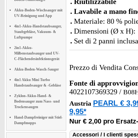
Riutilizzabile
Lavabile a mano fin
Akku-Boden-Wischsauger mit
UV-Reinigung und App
Materiale: 80 % poli
4in1-Akku-Handstaubsauger,
Dimensioni (Ø x H): 
Staubgebläse, Vakuum- &
Luftpumpe
Set di 2 panni inclusa
2in1-Akku-
Milbenstaubsauger und UV-
C-Flächendesinfektionsgerät
Prezzo di Vendita Cons
Akku-Boden-Wasch-Sauger
4in1 Akku Mini Turbo
Fonte di approvvigi
Handstaubsauger & -Gebläse
4022107369329
/
B08
Zyklon-Akku-Hand- &
Bodensauger zum Nass- und
PEARL € 3,9
Austria
Trockensaugen
9,95*
Hand-Dampfreiniger mit Stiel-
Nur € 2,00 pro Ersat
Dampfmopps
Accessori / I clienti sp