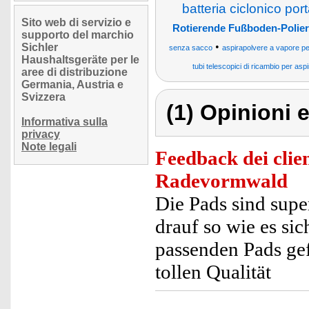
batteria ciclonico por
Sito web di servizio e
Rotierende Fußboden-Polie
supporto del marchio
•
Sichler
senza sacco
aspirapolvere a vapore pe
Haushaltsgeräte per le
tubi telescopici di ricambio per asp
aree di distribuzione
Germania, Austria e
Svizzera
(1) Opinioni e
Informativa sulla
privacy
Note legali
Feedback dei clien
Radevormwald
Die Pads sind supe
drauf so wie es si
passenden Pads gef
tollen Qualität