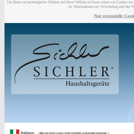
Um Ihnen ein bestmögliches Erlebnis auf dieser Website zu bieten setzen wir Cookies ei
zu. Informationen zur Verwendung und den W
Nur essenzielle Cook
Italiano
(Alcuni testi sono stati tradotti automaticamente.)