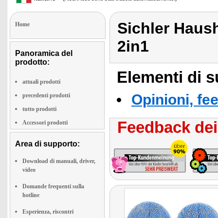
Sichler Haus
Home
2in1
Panoramica del
prodotto:
Elementi di s
attuali prodotti
Opinioni, fe
precedenti prodotti
tutto prodotti
Feedback dei 
Accessori prodotti
Area di supporto:
Download di manuali, driver,
video
Domande frequenti sulla
hotline
Esperienza, riscontri