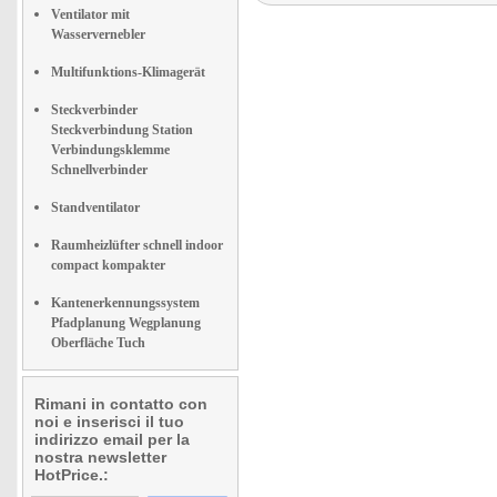
Ventilator mit
Wasservernebler
Multifunktions-Klimagerät
Steckverbinder
Steckverbindung Station
Verbindungsklemme
Schnellverbinder
Standventilator
Raumheizlüfter schnell indoor
compact kompakter
Kantenerkennungssystem
Pfadplanung Wegplanung
Oberfläche Tuch
Rimani in contatto con
noi e inserisci il tuo
indirizzo email per la
nostra newsletter
HotPrice.: