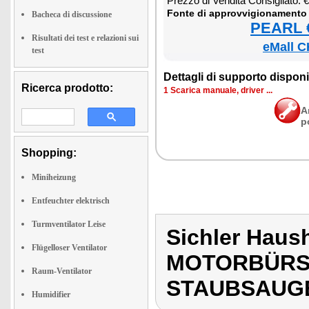
Prez­zo di Ven­di­ta Con­si­glia­to:
Fon­te di ap­prov­vi­gio­na­men­to
Bacheca di discussione
PEARL €
Risultati dei test e relazioni sui
eMall C
test
Det­ta­gli di sup­por­to di­spo­ni­b
Ricerca prodotto:
1 Sca­ri­ca ma­nua­le, dri­ver ...
A
p
Shopping:
Miniheizung
Entfeuchter elektrisch
Turmventilator Leise
Sichler Haus
Flügelloser Ventilator
MOTORBÜRS
Raum-Ventilator
STAUBSAUG
Humidifier