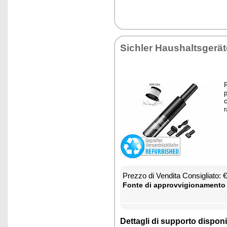
Si­chler Hau­shal­tsgerä
R
p
c
r
Prez­zo di Ven­di­ta Con­si­glia­to:
Fon­te di ap­prov­vi­gio­na­men­to
Det­ta­gli di sup­por­to di­spo­ni­b