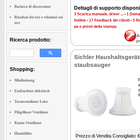
Bacheca di discussione
Det­ta­gli di sup­por­to di­spo­ni­b
3 Sca­ri­ca ma­nua­le, dri­ver ...
•
1 Do­man
Risultati dei test e relazioni sui
ho­tli­ne
•
17 Feed­back dei clien­ti
•
5 Re
test
pa e pre­mi del­la stam­pa
A
Ricerca prodotto:
p
Si­chler Hau­shal­tsgerä
staub­sau­ger
Shopping:
P
Miniheizung
a
z
Entfeuchter elektrisch
i
Turmventilator Leise
Flügelloser Ventilator
Raum-Ventilator
Humidifier
Prez­zo di Ven­di­ta Con­si­glia­to: