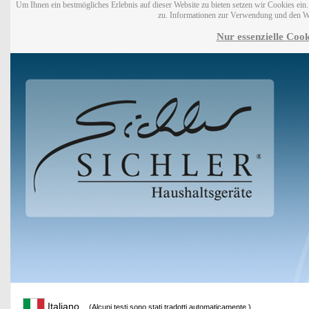
Um Ihnen ein bestmögliches Erlebnis auf dieser Website zu bieten setzen wir Cookies ei
zu. Informationen zur Verwendung und den W
Nur essenzielle Cook
Italiano
(Alcuni testi sono stati tradotti automaticamente.)