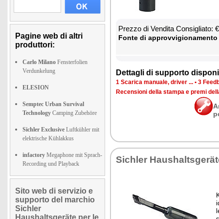
Prez­zo di Ven­di­ta Con­si­glia­to:
Pagine web di altri
Fon­te di ap­prov­vi­gio­na­men­to
produttori:
Carlo Milano
Fensterfolien
Verdunkelung
Det­ta­gli di sup­por­to di­spo­ni­b
1 Sca­ri­ca ma­nua­le, dri­ver ...
•
3 Feed­b
ELESION
Re­cen­sio­ni del­la stam­pa e pre­mi del
Semptec Urban Survival
A
Technology
Camping Zubehöre
p
Sichler Exclusive
Luftkühler mit
elektrische Kühlakkus
infactory
Megaphone mit Sprach-
Si­chler Hau­shal­tsgerä
Recording und Playback
Sito web di servizio e
K
supporto del marchio
i
Sichler
l
Haushaltsgeräte per le
s