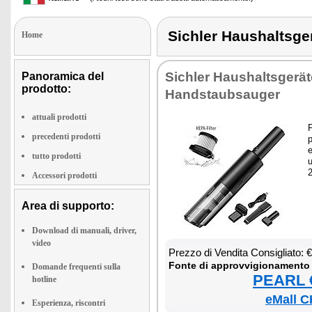
Sichler Haushalts
Home
Si­chler Hau­shal­tsgerät
Panoramica del
prodotto:
Hand­staub­sau­ger
attuali prodotti
P
precedenti prodotti
p
e
tutto prodotti
u
2
Accessori prodotti
Area di supporto:
Download di manuali, driver,
video
Prez­zo di Ven­di­ta Con­si­glia­to:
Fon­te di ap­prov­vi­gio­na­men­to
Domande frequenti sulla
PEARL €
hotline
eMall C
Esperienza, riscontri