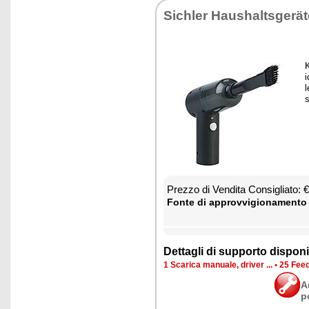
Si­chler Hau­shal­tsgerä
K
i
l
s
Prez­zo di Ven­di­ta Con­si­glia­to:
Fon­te di ap­prov­vi­gio­na­men­to
Det­ta­gli di sup­por­to di­spo­ni­b
1 Sca­ri­ca ma­nua­le, dri­ver ...
•
25 Feed­
A
p