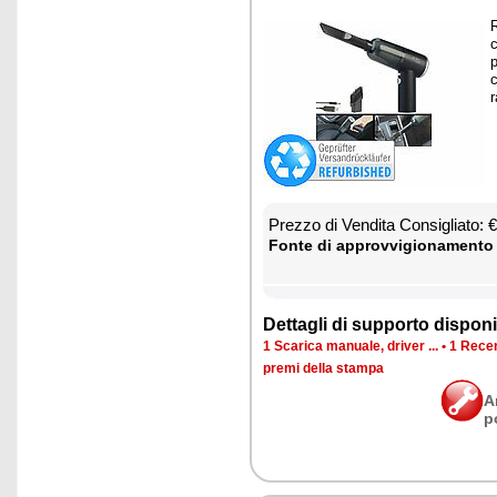
R
c
p
c
r
Prez­zo di Ven­di­ta Con­si­glia­to:
Fon­te di ap­prov­vi­gio­na­men­to
Det­ta­gli di sup­por­to di­spo­ni­b
1 Sca­ri­ca ma­nua­le, dri­ver ...
•
1 Re­cen
pre­mi del­la stam­pa
A
p