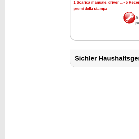
1 Sca­ri­ca ma­nua­le, dri­ver ...
•
5 Re­cen
pre­mi del­la stam­pa
A
p
Sichler Haushalts