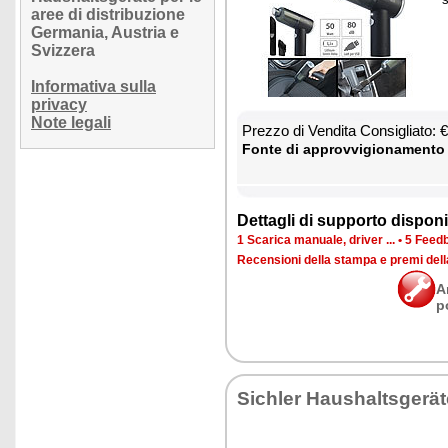
aree di distribuzione
Germania, Austria e
Svizzera
Informativa sulla
privacy
Note legali
Prez­zo di Ven­di­ta Con­si­glia­to:
Fon­te di ap­prov­vi­gio­na­men­to
Det­ta­gli di sup­por­to di­spo­ni­b
1 Sca­ri­ca ma­nua­le, dri­ver ...
•
5 Feed­b
Re­cen­sio­ni del­la stam­pa e pre­mi del
A
p
Si­chler Hau­shal­tsgerä