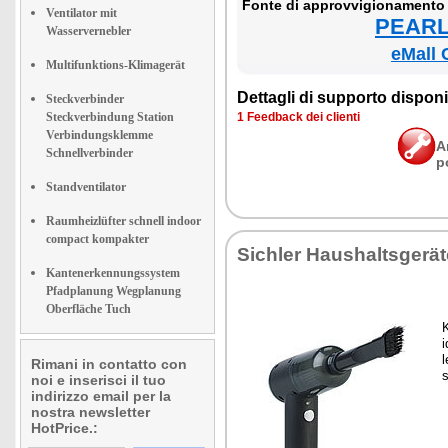
Fon­te di ap­prov­vi­gio­na­men­to
Ventilator mit
PEARL 
Wasservernebler
eMall 
Multifunktions-Klimagerät
Det­ta­gli di sup­por­to di­spo­ni­b
Steckverbinder
Steckverbindung Station
1 Feed­back dei clien­ti
Verbindungsklemme
A
Schnellverbinder
p
Standventilator
Raumheizlüfter schnell indoor
compact kompakter
Si­chler Hau­shal­tsgerä
Kantenerkennungssystem
Pfadplanung Wegplanung
Oberfläche Tuch
K
i
l
Rimani in contatto con
s
noi e inserisci il tuo
indirizzo email per la
nostra newsletter
HotPrice.: