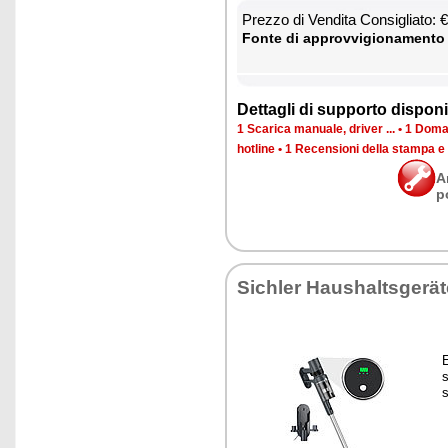
Prez­zo di Ven­di­ta Con­si­glia­to:
Fon­te di ap­prov­vi­gio­na­men­to
Det­ta­gli di sup­por­to di­spo­ni­b
1 Sca­ri­ca ma­nua­le, dri­ver ...
•
1 Do­man
ho­tli­ne
•
1 Re­cen­sio­ni del­la stam­pa e
A
p
Si­chler Hau­shal­tsgerä
E
s
s