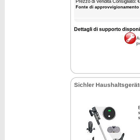
Prez­zo di Ven­di­ta Con­si­glia­to:
Fon­te di ap­prov­vi­gio­na­men­to
Det­ta­gli di sup­por­to di­spo­ni­b
A
p
Si­chler Hau­shal­tsgerä
E
s
s