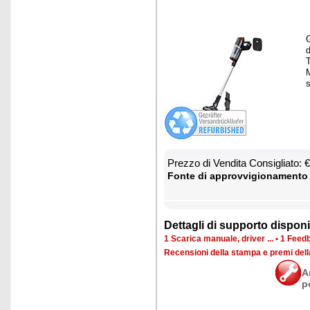
G
T
M
s
Prez­zo di Ven­di­ta Con­si­glia­to:
Fon­te di ap­prov­vi­gio­na­men­to
Det­ta­gli di sup­por­to di­spo­ni­b
1 Sca­ri­ca ma­nua­le, dri­ver ...
•
1 Feed­b
Re­cen­sio­ni del­la stam­pa e pre­mi del
A
p