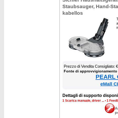
Staub­sau­ger, Hand-Sta
ka­bel­los
T
a
m
Prez­zo di Ven­di­ta Con­si­glia­to:
Fon­te di ap­prov­vi­gio­na­men­to
PEARL €
eMall C
Det­ta­gli di sup­por­to di­spo­ni­b
1 Sca­ri­ca ma­nua­le, dri­ver ...
•
1 Feed­b
A
p