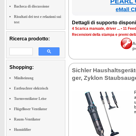
PEARL €
Bacheca di discussione
eMall C
Risultati dei test e relazioni sui
test
Det­ta­gli di sup­por­to di­spo­ni­b
4 Sca­ri­ca ma­nua­le, dri­ver ...
•
11 Feed­
Re­cen­sio­ni del­la stam­pa e pre­mi del
Ricerca prodotto:
A
p
Shopping:
Si­chler Hau­shal­tsgerä
ger, Zy­klon Staub­sau­g
Miniheizung
Entfeuchter elektrisch
P
a
Turmventilator Leise
u
b
Flügelloser Ventilator
m
Raum-Ventilator
Humidifier