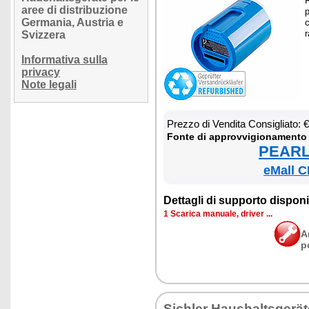
R
aree di distribuzione
p
Germania, Austria e
c
r
Svizzera
Informativa sulla
privacy
Note legali
Prez­zo di Ven­di­ta Con­si­glia­to:
Fon­te di ap­prov­vi­gio­na­men­to
PEARL 
eMall C
Det­ta­gli di sup­por­to di­spo­ni­b
1 Sca­ri­ca ma­nua­le, dri­ver ...
A
p
Si­chler Hau­shal­tsgerä