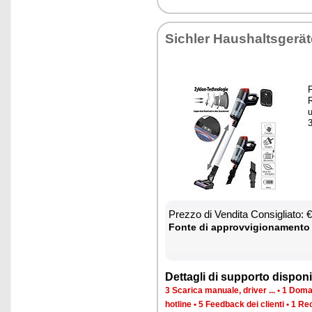
Si­chler Hau­shal­tsgerä
F
R
u
3
Prez­zo di Ven­di­ta Con­si­glia­to:
Fon­te di ap­prov­vi­gio­na­men­to
Det­ta­gli di sup­por­to di­spo­ni­b
3 Sca­ri­ca ma­nua­le, dri­ver ...
•
1 Do­man
ho­tli­ne
•
5 Feed­back dei clien­ti
•
1 Re­c