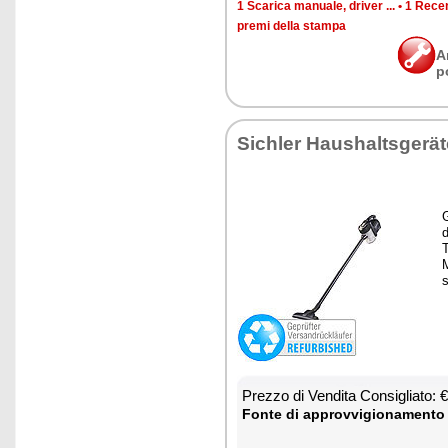
1 Sca­ri­ca ma­nua­le, dri­ver ...
•
1 Re­cen
pre­mi del­la stam­pa
A
p
Si­chler Hau­shal­tsgerä
G
T
M
s
Prez­zo di Ven­di­ta Con­si­glia­to:
Fon­te di ap­prov­vi­gio­na­men­to