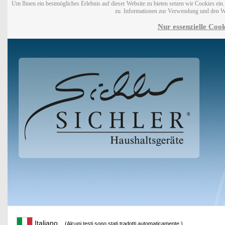
Um Ihnen ein bestmögliches Erlebnis auf dieser Website zu bieten setzen wir Cookies ei
zu. Informationen zur Verwendung und den W
Nur essenzielle Cook
Italiano
(Alcuni testi sono stati tradotti automaticamente.)