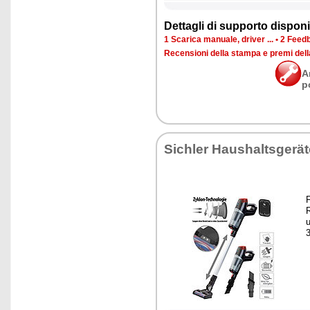
Det­ta­gli di sup­por­to di­spo­ni­b
1 Sca­ri­ca ma­nua­le, dri­ver ...
•
2 Feed­b
Re­cen­sio­ni del­la stam­pa e pre­mi del
A
p
Si­chler Hau­shal­tsgerä
F
R
u
3