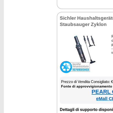
Si­chler Hau­shal­tsgerät
Staub­sau­ger Zy­klon
R
c
p
-
r
Prez­zo di Ven­di­ta Con­si­glia­to:
Fon­te di ap­prov­vi­gio­na­men­to
PEARL €
eMall C
Det­ta­gli di sup­por­to di­spo­ni­b