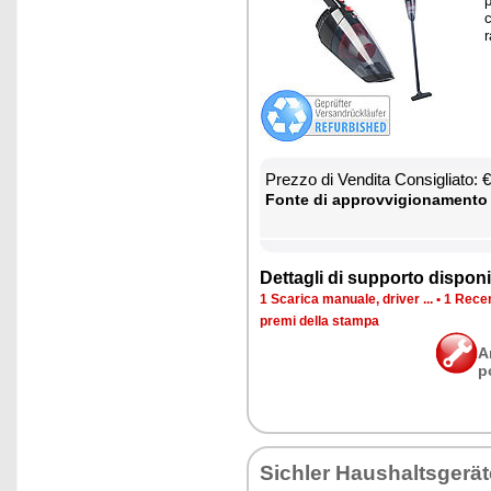
p
c
r
Prez­zo di Ven­di­ta Con­si­glia­to:
Fon­te di ap­prov­vi­gio­na­men­to
Det­ta­gli di sup­por­to di­spo­ni­b
1 Sca­ri­ca ma­nua­le, dri­ver ...
•
1 Re­cen
pre­mi del­la stam­pa
A
p
Si­chler Hau­shal­tsgerä