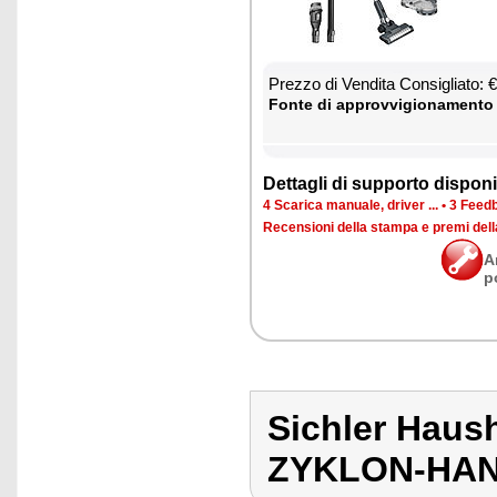
Prez­zo di Ven­di­ta Con­si­glia­to:
Fon­te di ap­prov­vi­gio­na­men­to
Det­ta­gli di sup­por­to di­spo­ni­b
4 Sca­ri­ca ma­nua­le, dri­ver ...
•
3 Feed­b
Re­cen­sio­ni del­la stam­pa e pre­mi del
A
p
Sichler Haus
ZYKLON-HAN