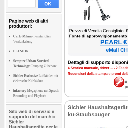
Pagine web di altri
produttori:
Prez­zo di Ven­di­ta Con­si­glia­to:
Fon­te di ap­prov­vi­gio­na­men­to
Carlo Milano
Fensterfolien
PEARL € 
Verdunkelung
eMall CH
ELESION
Semptec Urban Survival
Det­ta­gli di sup­por­to di­spo­ni­b
Technology
Camping Zubehöre
4 Sca­ri­ca ma­nua­le, dri­ver ...
•
2 Feed­b
Re­cen­sio­ni del­la stam­pa e pre­mi del
Sichler Exclusive
Luftkühler mit
elektrische Kühlakkus
A
p
infactory
Megaphone mit Sprach-
Recording und Playback
Si­chler Hau­shal­tsger
Sito web di servizio e
ku-Staub­sau­ger
supporto del marchio
Sichler
Haushaltsgeräte per le