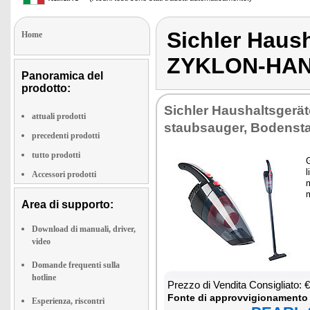
Sichler Haus
Home
ZYKLON-HAN
Panoramica del
prodotto:
Si­chler Hau­shal­tsgerä
attuali prodotti
staub­sau­ger, Bo­den­st
precedenti prodotti
tutto prodotti
G
l
Accessori prodotti
m
m
Area di supporto:
Download di manuali, driver,
video
Domande frequenti sulla
hotline
Prez­zo di Ven­di­ta Con­si­glia­to:
Fon­te di ap­prov­vi­gio­na­men­to
Esperienza, riscontri