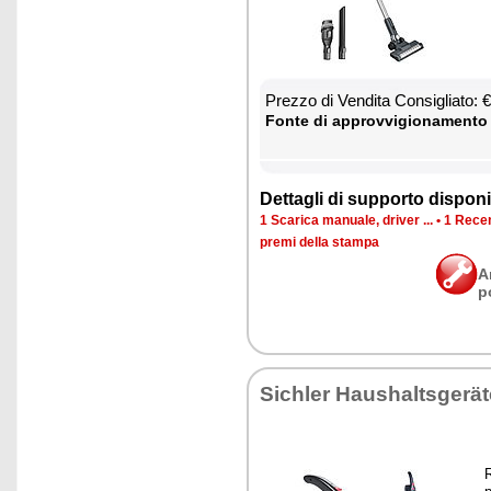
Prez­zo di Ven­di­ta Con­si­glia­to:
Fon­te di ap­prov­vi­gio­na­men­to
Det­ta­gli di sup­por­to di­spo­ni­b
1 Sca­ri­ca ma­nua­le, dri­ver ...
•
1 Re­cen
pre­mi del­la stam­pa
A
p
Si­chler Hau­shal­tsgerä
R