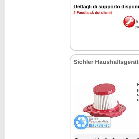
Det­ta­gli di sup­por­to di­spo­ni­b
2 Feed­back dei clien­ti
A
p
Si­chler Hau­shal­tsgerä
R
p
c
r