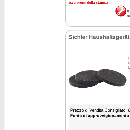
pa e pre­mi del­la stam­pa
A
p
Si­chler Hau­shal­tsgerä
I
t
E
Prez­zo di Ven­di­ta Con­si­glia­to: 
Fon­te di ap­prov­vi­gio­na­men­to