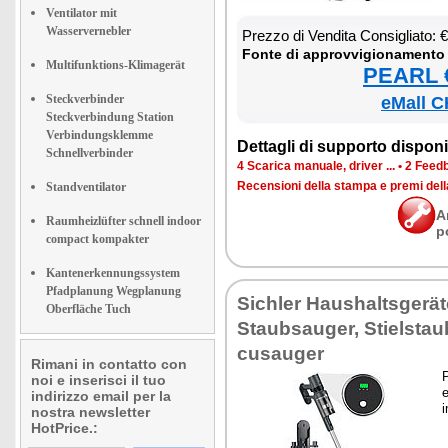
Ventilator mit
Wasservernebler
Prez­zo di Ven­di­ta Con­si­glia­to:
Fon­te di ap­prov­vi­gio­na­men­to
Multifunktions-Klimagerät
PEARL €
Steckverbinder
eMall C
Steckverbindung Station
Verbindungsklemme
Det­ta­gli di sup­por­to di­spo­ni­b
Schnellverbinder
4 Sca­ri­ca ma­nua­le, dri­ver ...
•
2 Feed­b
Re­cen­sio­ni del­la stam­pa e pre­mi del
Standventilator
A
Raumheizlüfter schnell indoor
p
compact kompakter
Kantenerkennungssystem
Pfadplanung Wegplanung
Si­chler Hau­shal­tsgerä
Oberfläche Tuch
Staub­sau­ger, Stiel­stau
cu­sau­ger
Rimani in contatto con
P
noi e inserisci il tuo
e
indirizzo email per la
i
nostra newsletter
HotPrice.: