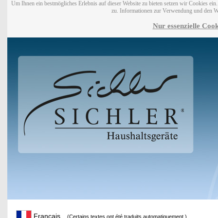
Um Ihnen ein bestmögliches Erlebnis auf dieser Website zu bieten setzen wir Cookies ei
zu. Informationen zur Verwendung und den W
Nur essenzielle Cook
Français
(Certains textes ont été traduits automatiquement.)