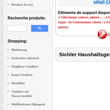
eMall C
Résultats de tests
Elé­ments de sup­port dis­po­
4 Télé­char­ger notices, pilotes …
•
2 F
Recherche produits:
nique
•
30 Contri­bu­tions clients
•
1 Av
penses
S
Shopping:
Miniheizung
Sichler Haushalts
Entfeuchter elektrisch
Flügelloser Ventilator
Raum-Ventilator
Humidifier
Ventilator mit
Wasservernebler
Multifunktions-Klimagerät