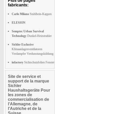
Plus de pages
fabricants:
Carlo Milano
Stuhlbein-Kappen
ELESION
Semptec Urban Survival
Technology
Dunkel-Heizstrahler
Sichler Exclusive
Klimaanlagenventilatoren
Verdampfer Verdunstungskühlung
infactory
Sichtschutzfolien Fenster
Site de service et
support de la marque
Sichler
Haushaltsgeräte Pour
les zones de
commercialisation de
l'Allemagne, de
l'Autriche et de la
Suisse