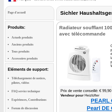
Sichler Haushaltsg
Page d'accueil
Radia­teur souf­flant 10
Produits:
avec télé­com­mande
Actuels produits
Anciens produits
C
p
Tous produits
r
l
Accessoires produits
Eléments de support:
Téléchargement de notices,
pilotes, vidéos
Prix de vente conseillé: € 99,90
FAQ service technique
Ven­deur pour
Heizlüf­ter
PEARL €
Expériences, Contributions
Pearl DE 
Forum de discussion