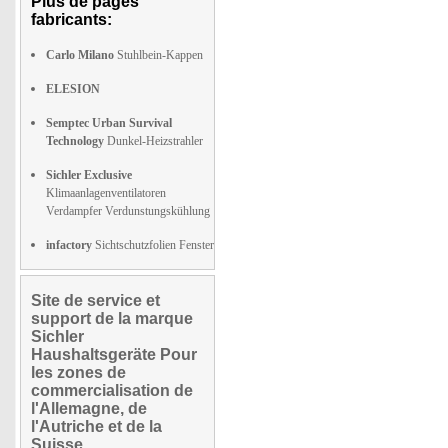
Plus de pages
fabricants:
Carlo Milano
Stuhlbein-Kappen
ELESION
Semptec Urban Survival
Technology
Dunkel-Heizstrahler
Sichler Exclusive
Klimaanlagenventilatoren
Verdampfer Verdunstungskühlung
infactory
Sichtschutzfolien Fenster
Site de service et
support de la marque
Sichler
Haushaltsgeräte Pour
les zones de
commercialisation de
l'Allemagne, de
l'Autriche et de la
Suisse