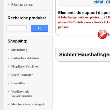
eMall C
Résultats de tests
Elé­ments de sup­port dis­po­
4 Télé­char­ger notices, pilotes …
•
3 F
Recherche produits:
nique
•
14 Contri­bu­tions clients
•
2 Av
penses
S
Shopping:
Miniheizung
Sichler Haushaltsg
Entfeuchter elektrisch
Flügelloser Ventilator
Raum-Ventilator
Humidifier
Ventilator mit
Wasservernebler
Multifunktions-Klimagerät