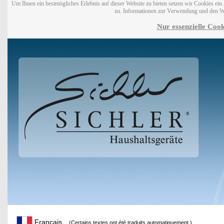
Um Ihnen ein bestmögliches Erlebnis auf dieser Website zu bieten setzen wir Cookies ei
zu. Informationen zur Verwendung und den W
Nur essenzielle Cook
Français
(Certains textes ont été traduits automatiquement.)