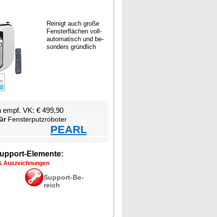
Rei­nigt auch gro­ße
Fens­ter­flä­chen voll­
au­to­ma­tisch und be­
son­ders gründ­lich
en empf. VK: € 499,90
ür
Fens­ter­putz­ro­bo­ter
PEARL
up­port-Ele­men­te:
& Aus­zeich­nun­gen
Sup­port-Be­
reich