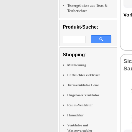
Testergebnisse aus Tests &
Testberichten
Vor­
Produkt-Suche:
Shopping:
Sic
Miniheizung
Sau
Entfeuchter elektrisch
Turmventilator Leise
Flügelloser Ventilator
Raum-Ventilator
Humidifier
Ventilator mit
Wasservernebler