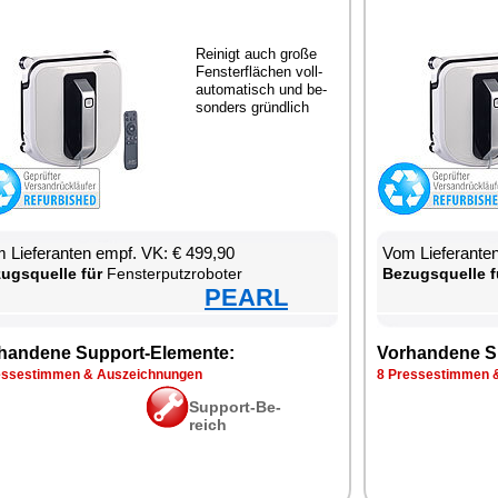
Rei­nigt auch gro­ße
Fens­ter­flä­chen voll­
au­to­ma­tisch und be­
son­ders gründ­lich
 Lie­fe­ran­ten empf. VK: € 499,90
Vom Lie­fe­ran­t
zugs­quel­le für
Fens­ter­putz­ro­bo­ter
Be­zugs­quel­le f
PEARL
han­de­ne Sup­port-Ele­men­te:
Vor­han­de­ne S
s­se­stim­men & Aus­zeich­nun­gen
8 Pres­se­stim­men 
Sup­port-Be­
reich