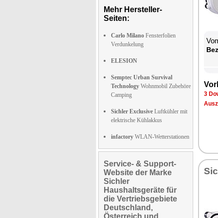
Mehr Hersteller-
Seiten:
Carlo Milano
Fensterfolien
Vom
Verdunkelung
Be­
ELESION
Semptec Urban Survival
Vor­
Technology
Wohnmobil Zubehöre
3 Dow
Camping
Aus­z
Sichler Exclusive
Luftkühler mit
elektrische Kühlakkus
infactory
WLAN-Wetterstationen
Service- & Support-
Sic
Website der Marke
Sichler
Haushaltsgeräte für
die Vertriebsgebiete
Deutschland,
Österreich und