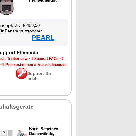
Fern­be­die­nung
.
en empf. VK: € 469,90
ür
Fens­ter­putz­ro­bo­ter
PEARL
up­port-Ele­men­te:
ch, Trei­ber usw.
•
1 Sup­port-FAQs
•
2
•
9 Pres­se­stim­men & Aus­zeich­nun­gen
Sup­port-Be­
reich
­halts­ge­rä­te
Bringt
Schei­ben,
Duschwän­de,