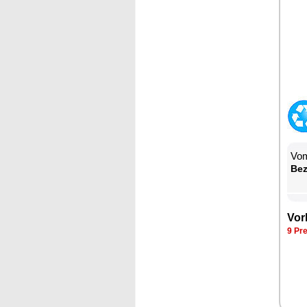
Vom
Be­
Vor­
9 Pre