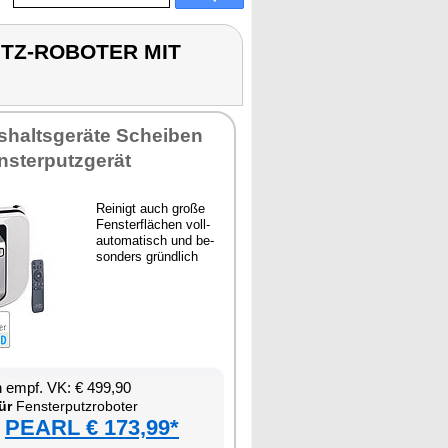
PUTZ-ROBOTER MIT
­halts­ge­rä­te Schei­ben
s­ter­putz­ge­rät
Rei­nigt auch gro­ße
Fens­ter­flä­chen voll­
au­to­ma­tisch und be­
son­ders gründ­lich
en empf. VK: € 499,90
ür
Fens­ter­putz­ro­bo­ter
PEARL € 173,99*