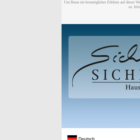
Um Ihnen ein bestmögliches Erlebnis auf dieser We
zu. Inf
Deutsch