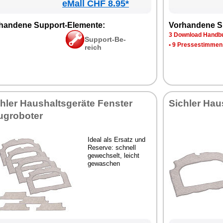
eMall CHF 8.95*
han­de­ne Sup­port-Ele­men­te:
Vor­han­de­ne S
3 Down­load Hand­bu
Sup­port-Be­
•
9 Pres­se­stim­men
reich
h­ler Haus­halts­ge­rä­te Fens­ter
Sich­ler Haus
­g­ro­bo­ter
Ide­al als Er­satz und
Re­ser­ve: schnell
ge­wech­selt, leicht
ge­wa­schen