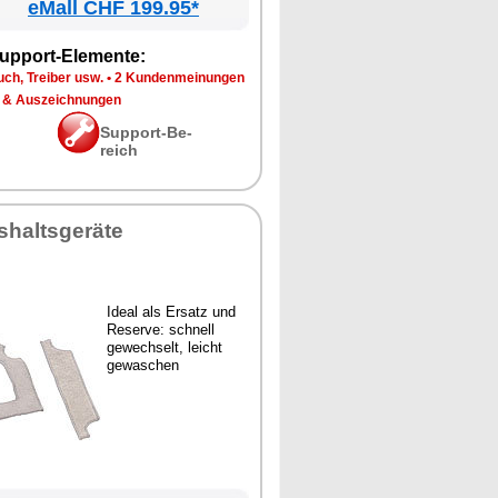
eMall CHF 199.95*
up­port-Ele­men­te:
ch, Trei­ber usw.
•
2 Kun­den­mei­nun­gen
 & Aus­zeich­nun­gen
Sup­port-Be­
reich
­halts­ge­rä­te
Ide­al als Er­satz und
Re­ser­ve: schnell
ge­wech­selt, leicht
ge­wa­schen