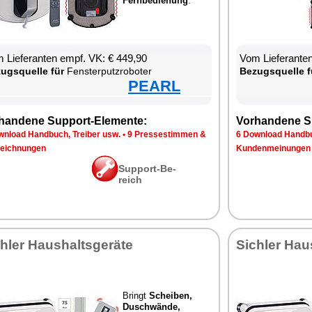
Fern­be­die­nung
.
 Lie­fe­ran­ten empf. VK: € 449,90
Vom Lie­fe­ran­t
zugs­quel­le für
Fens­ter­putz­ro­bo­ter
Be­zugs­quel­le f
PEARL
han­de­ne Sup­port-Ele­men­te:
Vor­han­de­ne S
n­load Hand­buch, Trei­ber usw.
•
9 Pres­se­stim­men &
6 Down­load Hand­bu
eich­nun­gen
Kun­den­mei­nun­gen
Sup­port-Be­
reich
h­ler Haus­halts­ge­rä­te
Sich­ler Haus
Bringt
Schei­ben,
Duschwän­de,