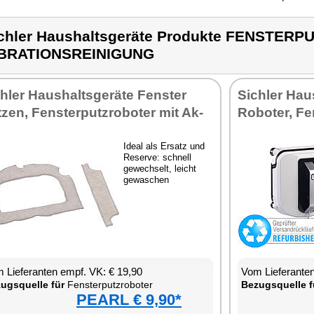
chler Haushaltsgeräte Produkte FENSTER
IBRATIONSREINIGUNG
h­ler Haus­halts­ge­rä­te Fens­ter
Sich­ler Haus
­zen, Fens­ter­putz­ro­bo­ter mit Ak­
Ro­bo­ter, Fen
Ide­al als Er­satz und
Re­ser­ve: schnell
ge­wech­selt, leicht
ge­wa­schen
 Lie­fe­ran­ten empf. VK: € 19,90
Vom Lie­fe­ran­t
zugs­quel­le für
Fens­ter­putz­ro­bo­ter
Be­zugs­quel­le f
PEARL € 9,90*