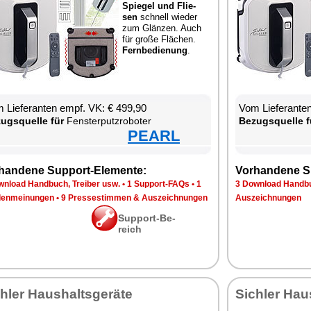
Spie­gel und Flie­
sen
schnell wie­der
zum Glän­zen. Auch
für gro­ße Flä­chen.
Fern­be­die­nung
.
 Lie­fe­ran­ten empf. VK: € 499,90
Vom Lie­fe­ran­t
zugs­quel­le für
Fens­ter­putz­ro­bo­ter
Be­zugs­quel­le f
PEARL
han­de­ne Sup­port-Ele­men­te:
Vor­han­de­ne S
n­load Hand­buch, Trei­ber usw.
•
1 Sup­port-FAQs
•
1
3 Down­load Hand­bu
en­mei­nun­gen
•
9 Pres­se­stim­men & Aus­zeich­nun­gen
Aus­zeich­nun­gen
Sup­port-Be­
reich
h­ler Haus­halts­ge­rä­te
Sich­ler Haus