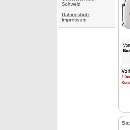
Schweiz
Datenschutz
Impressum
Vom
Be­
Vor­
3 Dow
Kun­d
Sic