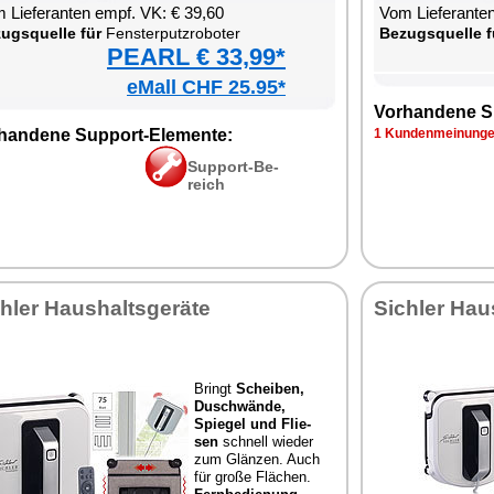
 Lie­fe­ran­ten empf. VK: € 39,60
Vom Lie­fe­ran­t
zugs­quel­le für
Fens­ter­putz­ro­bo­ter
Be­zugs­quel­le f
PEARL € 33,99*
eMall CHF 25.95*
Vor­han­de­ne S
han­de­ne Sup­port-Ele­men­te:
1 Kun­den­mei­nun­g
Sup­port-Be­
reich
h­ler Haus­halts­ge­rä­te
Sich­ler Haus
Bringt
Schei­ben,
Duschwän­de,
Spie­gel und Flie­
sen
schnell wie­der
zum Glän­zen. Auch
für gro­ße Flä­chen.