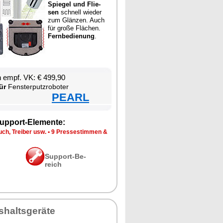
Spie­gel und Flie­
sen
schnell wie­der
zum Glän­zen. Auch
für gro­ße Flä­chen.
Fern­be­die­nung
.
en empf. VK: € 499,90
ür
Fens­ter­putz­ro­bo­ter
PEARL
up­port-Ele­men­te:
ch, Trei­ber usw.
•
9 Pres­se­stim­men &
Sup­port-Be­
reich
­halts­ge­rä­te