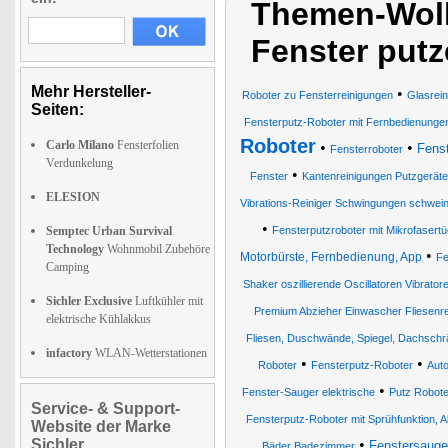
Themen-Wolk
Fenster putz
Mehr Hersteller-
•
Roboter zu Fensterreinigungen
Glasrei
Seiten:
Fensterputz-Roboter mit Fernbedienunge
Roboter
Carlo Milano
Fensterfolien
•
•
Fenst
Fensterroboter
Verdunkelung
•
Fenster
Kantenreinigungen Putzgerät
ELESION
Vibrations-Reiniger Schwingungen schwei
•
Semptec Urban Survival
Fensterputzroboter mit Mikrofasert
Technology
Wohnmobil Zubehöre
•
Motorbürste, Fernbedienung, App
Fe
Camping
Shaker oszillierende Oscillatoren Vibrator
Sichler Exclusive
Luftkühler mit
Premium Abzieher Einwascher Fliesenr
elektrische Kühlakkus
Fliesen, Duschwände, Spiegel, Dachschr
infactory
WLAN-Wetterstationen
•
•
Roboter
Fensterputz-Roboter
Auto
•
Fenster-Sauger elektrische
Putz Robote
Service- & Support-
Fensterputz-Roboter mit Sprühfunktion, A
Website der Marke
Sichler
•
Fenstersauge
Bäder Badezimmer