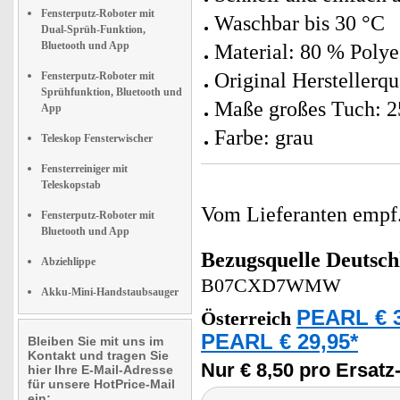
Fensterputz-Roboter mit
Waschbar bis 30 °C
Dual-Sprüh-Funktion,
Bluetooth und App
Material: 80 % Polye
Original Herstellerqu
Fensterputz-Roboter mit
Sprühfunktion, Bluetooth und
Maße großes Tuch: 25
App
Farbe: grau
Teleskop Fensterwischer
Fensterreiniger mit
Teleskopstab
Vom Lieferanten emp
Fensterputz-Roboter mit
Bluetooth und App
Bezugsquelle
Deutsch
Abziehlippe
B07CXD7WMW
Akku-Mini-Handstaubsauger
PEARL € 3
Österreich
PEARL € 29,95*
Bleiben Sie mit uns im
Kontakt und tragen Sie
Nur € 8,50 pro Ersatz
hier Ihre E-Mail-Adresse
für unsere HotPrice-Mail
ein: