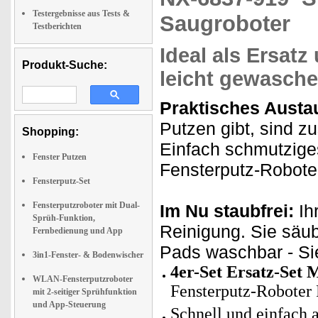
Testergebnisse aus Tests &
Saugroboter
Testberichten
Ideal als Ersatz
Produkt-Suche:
leicht gewasch
Praktisches Austa
Putzen gibt, sind z
Shopping:
Einfach schmutzige
Fenster Putzen
Fensterputz-Roboter
Fensterputz-Set
Fensterputzroboter mit Dual-
Im Nu staubfrei:
Ih
Sprüh-Funktion,
Reinigung. Sie säub
Fernbedienung und App
Pads waschbar - Si
3in1-Fenster- & Bodenwischer
4er-Set Ersatz-Set 
WLAN-Fensterputzroboter
Fensterputz-Roboter
mit 2-seitiger Sprühfunktion
und App-Steuerung
Schnell und einfach