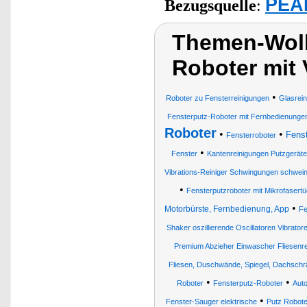
PEAR
Bezugsquelle
:
Themen-Wolk
Roboter mit 
•
Roboter zu Fensterreinigungen
Glasrei
Fensterputz-Roboter mit Fernbedienunge
Roboter
•
•
Fenst
Fensterroboter
•
Fenster
Kantenreinigungen Putzgerät
Vibrations-Reiniger Schwingungen schwei
•
Fensterputzroboter mit Mikrofasert
•
Motorbürste, Fernbedienung, App
Fe
Shaker oszillierende Oscillatoren Vibrator
Premium Abzieher Einwascher Fliesenr
Fliesen, Duschwände, Spiegel, Dachschr
•
•
Roboter
Fensterputz-Roboter
Auto
•
Fenster-Sauger elektrische
Putz Robote