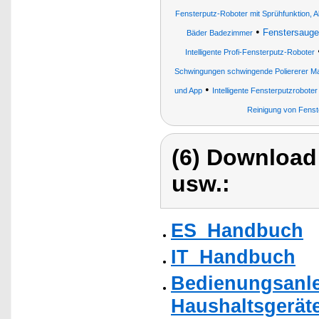
Fensterputz-Roboter mit Sprühfunktion, A
•
Fenstersauge
Bäder Badezimmer
Intelligente Profi-Fensterputz-Roboter
Schwingungen schwingende Poliererer Ma
•
und App
Intelligente Fensterputzroboter
Reinigung von Fenst
(6) Download
usw.:
ES_Handbuch
IT_Handbuch
Bedienungsanlei
Haushaltsgerät