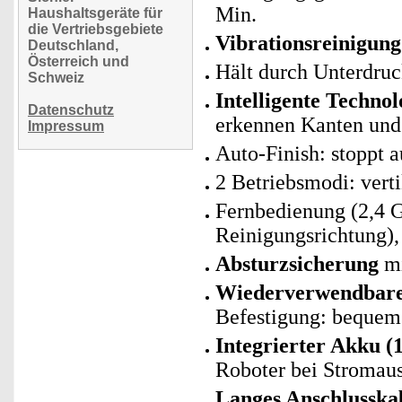
Min.
Haushaltsgeräte für
die Vertriebsgebiete
Vibrationsreinigung
Deutschland,
Österreich und
Hält durch Unterdruc
Schweiz
Intelligente Technol
Datenschutz
erkennen Kanten und
Impressum
Auto-Finish: stoppt 
2 Betriebsmodi: vert
Fernbedienung (2,4 G
Reinigungsrichtung),
Absturzsicherung
mi
Wiederverwendbare
Befestigung: bequem
Integrierter Akku (
Roboter bei Stromaus
Langes Anschlusska