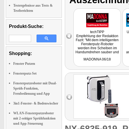
Testergebnisse aus Tests &
Testberichten
Produkt-Suche:
techTIPP
U
Empfehlung der Redaktion
Fazit: "Mit dem intelligenten
Fensterputz-Roboter
werden ihre Scheiben im
Handumdrehen sauber und
a
Shopping:
das ohne selbst putzen zu
de
MADONNA 06/18
müssen. Daher unser
Fenster Putzen
absolutes Must-have für
Re
alle, die saubere Fenster
haben wollen, ganz
Fensterputz-Set
automatisch und ohne
Stress."
Fensterputzroboter mit Dual-
Sprüh-Funktion,
Fernbedienung und App
3in1-Fenster- & Bodenwischer
WLAN-Fensterputzroboter
mit 2-seitiger Sprühfunktion
und App-Steuerung
NX-6835-919
P