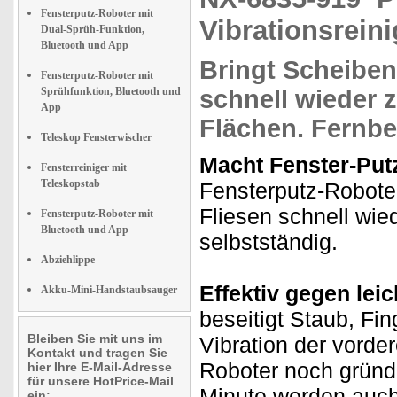
Fensterputz-Roboter mit
Vibrationsrein
Dual-Sprüh-Funktion,
Bluetooth und App
Bringt
Scheiben
Fensterputz-Roboter mit
Sprühfunktion, Bluetooth und
schnell wieder 
App
Flächen.
Fernb
Teleskop Fensterwischer
Macht Fenster-Put
Fensterreiniger mit
Teleskopstab
Fensterputz-Robote
Fliesen schnell wi
Fensterputz-Roboter mit
Bluetooth und App
selbstständig.
Abziehlippe
Effektiv gegen le
Akku-Mini-Handstaubsauger
beseitigt Staub, Fi
Bleiben Sie mit uns im
Vibration der vorder
Kontakt und tragen Sie
Roboter noch gründl
hier Ihre E-Mail-Adresse
für unsere HotPrice-Mail
Minute werden auch
ein: