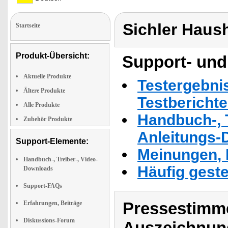
Sichler Haus
Startseite
Produkt-Übersicht:
Support- und
Aktuelle Produkte
Testergebni
Ältere Produkte
Testbericht
Alle Produkte
Handbuch-, T
Zubehör Produkte
Anleitungs-
Support-Elemente:
Meinungen, 
Handbuch-, Treiber-, Video-
Häufig geste
Downloads
Support-FAQs
Pressestimme
Erfahrungen, Beiträge
Diskussions-Forum
Auszeichnun