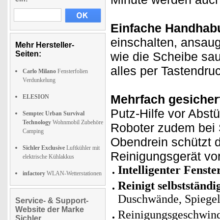
Einfache Handhab
einschalten, ansau
Mehr Hersteller-
Seiten:
wie die Scheibe sa
alles per Tastendru
Carlo Milano
Fensterfolien
Verdunkelung
Mehrfach gesicher
ELESION
Putz-Hilfe vor Abst
Semptec Urban Survival
Technology
Wohnmobil Zubehöre
Roboter zudem bei S
Camping
Obendrein schützt d
Sichler Exclusive
Luftkühler mit
Reinigungsgerät vo
elektrische Kühlakkus
Intelligenter Fenst
infactory
WLAN-Wetterstationen
Reinigt selbstständi
Duschwände, Spiegel,
Service- & Support-
Website der Marke
Reinigungsgeschwindi
Sichler