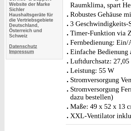
Raumklima, spart He
Website der Marke
Sichler
Robustes Gehäuse mit
Haushaltsgeräte für
die Vertriebsgebiete
3 Geschwindigkeits-
Deutschland,
Österreich und
Timer-Funktion via Z
Schweiz
Fernbedienung: Ein/
Datenschutz
Einfache Bedienung 
Impressum
Luftdurchsatz: 27,05
Leistung: 55 W
Stromversorgung Vent
Stromversorgung Fern
dazu bestellen)
Maße: 49 x 52 x 13 c
XXL-Ventilator inklu