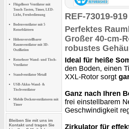
Flügelloser Ventilator mit
Touch-Tasten, Timer, LED-
REF-73019-91
Licht, Fernbedienung
Bodenventilator mit 5
Perfektes Raum
Rotorblättern
Großer
40-cm-R
Höhenverstellbarer
Raumventilator mit 3D-
robustes Gehäus
Oszillation
Ideal für heiße S
Rotorloser Wand- und Tisch-
Ventilator
den Boden, einen T
Standventilator Metall
XXL-Rotor sorgt
gar
USB-Akku-Wand- &
Tischventilator
Ganz nach Ihren B
Mobile Deckenventilatoren mit
frei einstellbarem 
Timer
Geschwindigkeit re
Bleiben Sie mit uns im
Kontakt und tragen Sie
Zirkulator für eff