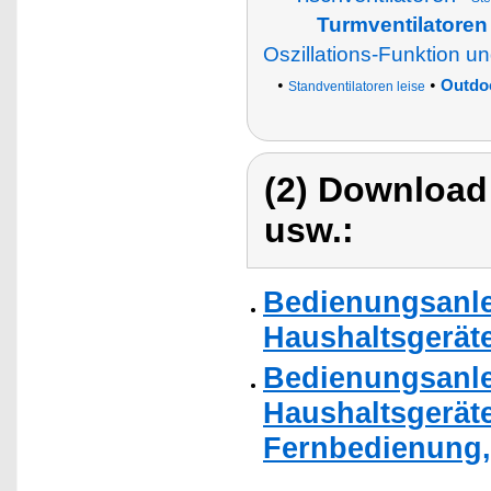
Turmventilatoren 
Oszillations-Funktion u
•
•
Outdoo
Standventilatoren leise
(2) Download
usw.:
Bedienungsanle
Haushaltsgerät
Bedienungsanlei
Haushaltsgerät
Fernbedienung, 