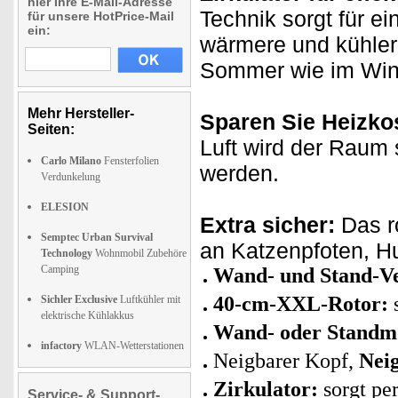
hier Ihre E-Mail-Adresse
Technik sorgt für e
für unsere HotPrice-Mail
ein:
wärmere und kühler
Sommer wie im Win
Mehr Hersteller-
Sparen Sie Heizko
Seiten:
Luft wird der Raum
Carlo Milano
Fensterfolien
werden.
Verdunkelung
ELESION
Extra sicher:
Das r
Semptec Urban Survival
an Katzenpfoten, 
Technology
Wohnmobil Zubehöre
Camping
Wand- und Stand-Ven
40-cm-XXL-Rotor:
s
Sichler Exclusive
Luftkühler mit
elektrische Kühlakkus
Wand- oder Standm
infactory
WLAN-Wetterstationen
Neigbarer Kopf,
Neig
Zirkulator:
sorgt pe
Service- & Support-