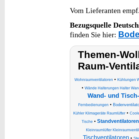
Vom Lieferanten emp
Bezugsquelle
Deutsch
Bode
finden Sie hier:
Themen-Wol
Raum-Ventil
•
Wohnraumventilatoren
Kühlungen W
•
Wände Halterungen Halter Wand
Wand- und Tisch-
•
Bodenventilato
Fernbedienungen
•
Kühler Klimageräte Raumlüfter
Cool
•
Standventilatoren
Tische
Kleinraumlüfter Kleinraumventi
Tischventilatoren
•
Ste