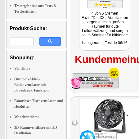
Testergebnisse aus Tests &
Testberichten
4 von 5 Sternen
Fazit: "Die XXL-Ventilatoren
sorgen auch in großen
Räumen für gute
Produkt-Suche:
Luftumwälzung und sorgen
so im Sommer für kühlende
Frische und im Winter für
hausgeraete-Test.de 06/16
eine bessere
Wärmeverteilung und damit
effizienteres Heizen. …
Kundenmeinu
zeichnen sich durch
Shopping:
einfachste Bedienung und
hohe Sicherheit aus."
Ventilator
Outdoor-Akku-
Bodenventilator mit
Powerbank-Funktion
Rotorloser Tischventilator und
Heizlüfter
Wandventilator
3D-Raumventilator mit 3D-
Oszillation