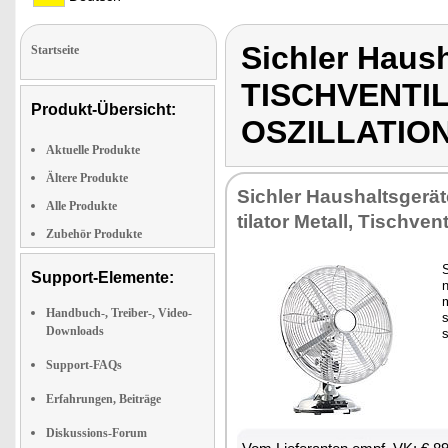
Sichler Haus
Startseite
TISCHVENTI
Produkt-Übersicht:
OSZILLATIO
Aktuelle Produkte
Ältere Produkte
Sich­ler Haus­halts­ge­rä­
Alle Produkte
ti­la­tor Me­tall, Tisch­ven­t
Zubehör Produkte
S
Support-Elemente:
n
m
Handbuch-, Treiber-, Video-
Downloads
Support-FAQs
Erfahrungen, Beiträge
Diskussions-Forum