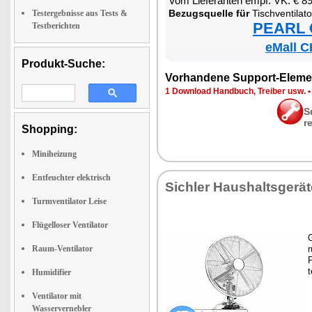
Vom Lie­fe­ran­ten empf. VK: € 8
Be­zugs­quel­le für
Tisch­ven­ti­la­tor aus Vo
Testergebnisse aus Tests &
PEARL €
Testberichten
eMall C
Produkt-Suche:
Vor­han­de­ne Sup­port-Ele­me
1 Down­load Hand­buch, Trei­ber usw.
S
r
Shopping:
Miniheizung
Entfeuchter elektrisch
Sich­ler Haus­halts­ge­rä­
Turmventilator Leise
Flügelloser Ventilator
G
Raum-Ventilator
r
P
t
Humidifier
Ventilator mit
Wasservernebler