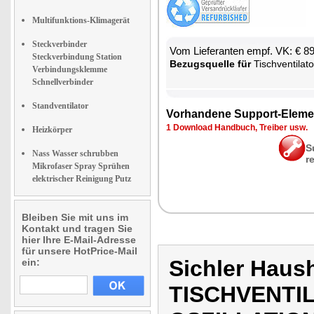
Multifunktions-Klimagerät
Steckverbinder
Vom Lie­fe­ran­ten empf. VK: € 8
Steckverbindung Station
Be­zugs­quel­le für
Tisch­ven­ti­la­tor aus Vo
Verbindungsklemme
Schnellverbinder
Standventilator
Vor­han­de­ne Sup­port-Ele­me
1 Down­load Hand­buch, Trei­ber usw.
Heizkörper
S
Nass Wasser schrubben
r
Mikrofaser Spray Sprühen
elektrischer Reinigung Putz
Bleiben Sie mit uns im
Kontakt und tragen Sie
hier Ihre E-Mail-Adresse
für unsere HotPrice-Mail
Sichler Haus
ein:
TISCHVENTI