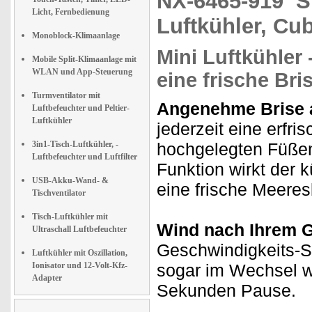
NX-6465-919
S
Licht, Fernbedienung
Luftkühler, Cu
Monoblock-Klimaanlage
Mini Luftkühler 
Mobile Split-Klimaanlage mit
WLAN und App-Steuerung
eine frische Bri
Turmventilator mit
Angenehme Brise 
Luftbefeuchter und Peltier-
Luftkühler
jederzeit eine erfri
3in1-Tisch-Luftkühler, -
hochgelegten Füßen
Luftbefeuchter und Luftfilter
Funktion wirkt der 
USB-Akku-Wand- &
eine frische Meeres
Tischventilator
Tisch-Luftkühler mit
Wind nach Ihrem 
Ultraschall Luftbefeuchter
Geschwindigkeits-S
Luftkühler mit Oszillation,
Ionisator und 12-Volt-Kfz-
sogar im Wechsel w
Adapter
Sekunden Pause.