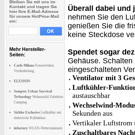
Bleiben Sie mit uns im
Überall dabei und j
Kontakt und tragen Sie
hier Ihre E-Mail-Adresse
nehmen Sie den Luf
für unsere HotPrice-Mail
ein:
genießen Sie die fr
keine Steckdose ver
Mehr Hersteller-
Spendet sogar deze
Seiten:
Gehäuse. Schalten S
Carlo Milano
Fensterfolien
eingeschalteten Vent
Verdunkelung
Ventilator mit 3 Ge
ELESION
Luftkühler-Funktio
Semptec Urban Survival
austauschbar
Technology
Wohnmobil Zubehöre
Camping
Wechselwind-Modu
Sekunden aus
Sichler Exclusive
Luftkühler mit
elektrische Kühlakkus
Vertikaler Luftstrom 
infactory
WLAN-Wetterstationen
Zuschaltbares Nacht