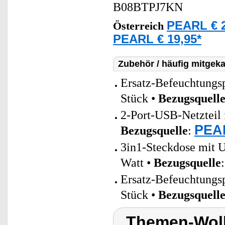
B08BTPJ7KN
PEARL € 2
Österreich
PEARL € 19,95*
Zubehör / häufig mitgeka
Ersatz-Befeuchtungs
Stück •
Bezugsquell
2-Port-USB-Netzteil 
PEAR
Bezugsquelle
:
3in1-Steckdose mit 
Watt •
Bezugsquelle
Ersatz-Befeuchtungs
Stück •
Bezugsquell
Themen-Wolk