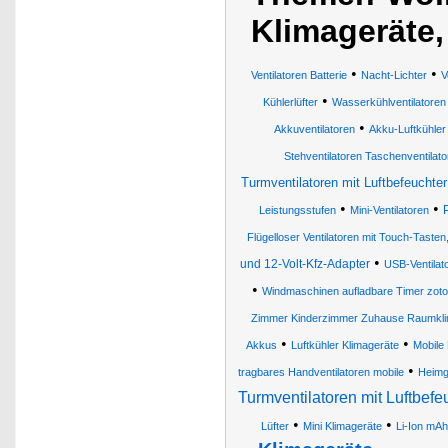
Klimageräte,
•
•
Ventilatoren Batterie
Nacht-Lichter
V
•
Kühlerlüfter
Wasserkühlventilatoren
•
Akkuventilatoren
Akku-Luftkühler
Stehventilatoren Taschenventilat
Turmventilatoren mit Luftbefeuchter 
•
•
Leistungsstufen
Mini-Ventilatoren
Flügelloser Ventilatoren mit Touch-Taste
•
und 12-Volt-Kfz-Adapter
USB-Ventilat
•
Windmaschinen aufladbare Timer zo
Zimmer Kinderzimmer Zuhause Raumklima
•
•
Akkus
Luftkühler Klimageräte
Mobile 
•
tragbares Handventilatoren mobile
Heimg
Turmventilatoren mit Luftbefe
•
•
Lüfter
Mini Klimageräte
Li-Ion mAh