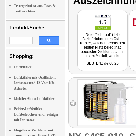
Auszeichnun
Testergebnisse aus Tests &
Testberichten
Produkt-Suche:
Note: "sehr gut" (1,6)
Fazit: "Neben dem Cube
Kühler, welcher bereits den
ersten Platz belegt hat,
begeistert Sichler auch mit
Shopping:
diesem Modell, welches
zwar nicht ganz mit Platz 1
BESTENZ.de 08/20
mithalten kann, aber
Luftkühler
dennoch viele Vorteile mit
sich bringt. Der Kühlwürfel
verfügt über ein verbautes
Luftkühler mit Oszillation,
Nachtlicht und einen Akku
Ionisator und 12-Volt-Kfz-
und ist somit sogar für
Adapter
Unterwegs geeignet."
Hierbei handelt es sich um
einen reinen Vergleich von
Mobiler Akku-Luftkühler
5 Artikeln.
Peltier-Luftkühler,
Luftbefeuchter und -reiniger
mit Ionisator
Flügelloser Ventilator mit
Touch-Tasten, Timer, LED-