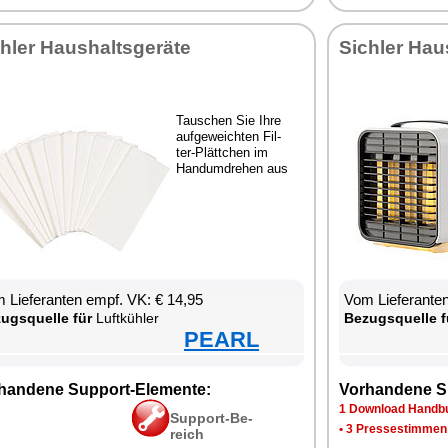
h­ler Haus­halts­ge­rä­te
Sich­ler Haus
Tau­schen Sie Ih­re
auf­ge­weich­ten Fil­
ter-Plätt­chen im
Hand­um­dre­hen aus
 Lie­fe­ran­ten empf. VK: € 14,95
Vom Lie­fe­ran­t
zugs­quel­le für
Luft­küh­ler
Be­zugs­quel­le f
PEARL
han­de­ne Sup­port-Ele­men­te:
Vor­han­de­ne S
1 Down­load Hand­bu
Sup­port-Be­
•
3 Pres­se­stim­men
reich