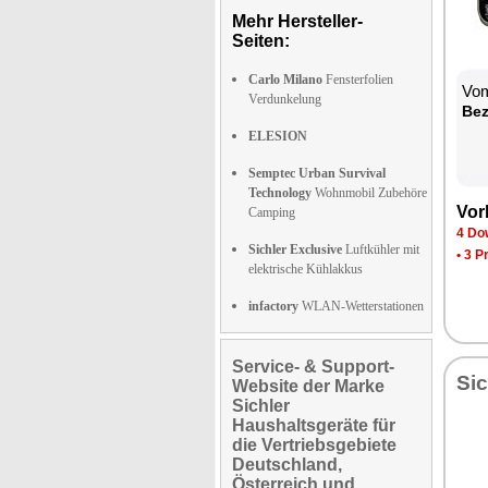
Mehr Hersteller-
Seiten:
Carlo Milano
Fensterfolien
Vom
Verdunkelung
Be­
ELESION
Semptec Urban Survival
Technology
Wohnmobil Zubehöre
Vor­
Camping
4 Dow
Sichler Exclusive
Luftkühler mit
•
3 P
elektrische Kühlakkus
infactory
WLAN-Wetterstationen
Service- & Support-
Sic
Website der Marke
Sichler
Haushaltsgeräte für
die Vertriebsgebiete
Deutschland,
Österreich und