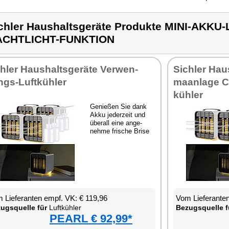
chler Haushaltsgeräte Produkte MINI-AKK
ACHTLICHT-FUNKTION
h­ler Haus­halts­ge­rä­te Ver­wen­
Sich­ler Haus
gs-Luft­küh­ler
ma­an­la­ge C
küh­ler
Ge­nie­ßen Sie dank
Ak­ku je­der­zeit und
über­all ei­ne an­ge­
neh­me fri­sche Bri­se
 Lie­fe­ran­ten empf. VK: € 119,96
Vom Lie­fe­ran­t
zugs­quel­le für
Luft­küh­ler
Be­zugs­quel­le f
PEARL € 92,99*