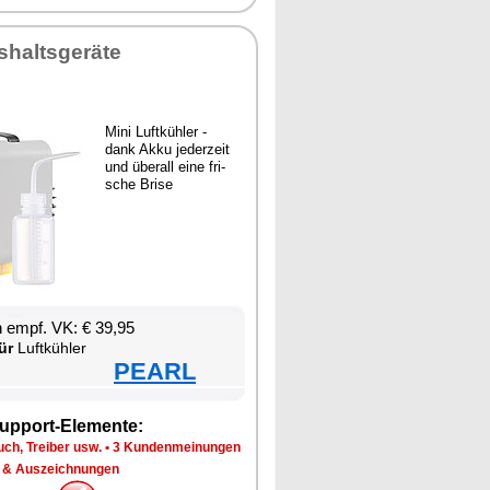
­halts­ge­rä­te
Mi­ni Luft­küh­ler -
dank Ak­ku je­der­zeit
und über­all ei­ne fri­
sche Bri­se
en empf. VK: € 39,95
ür
Luft­küh­ler
PEARL
up­port-Ele­men­te:
ch, Trei­ber usw.
•
3 Kun­den­mei­nun­gen
 & Aus­zeich­nun­gen