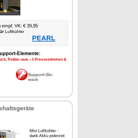
en empf. VK: € 39,95
ür
Luft­küh­ler
PEARL
up­port-Ele­men­te:
ch, Trei­ber usw.
•
3 Pres­se­stim­men &
Sup­port-Be­
reich
­halts­ge­rä­te
Mi­ni Luft­küh­ler -
dank Ak­ku je­der­zeit