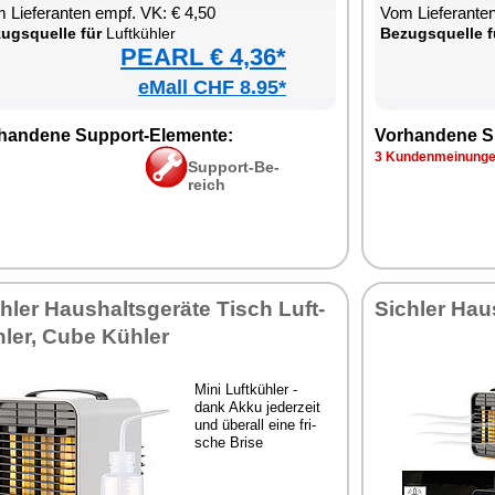
 Lie­fe­ran­ten empf. VK: € 4,50
Vom Lie­fe­ran­t
zugs­quel­le für
Luft­küh­ler
Be­zugs­quel­le f
PEARL € 4,36*
eMall CHF 8.95*
han­de­ne Sup­port-Ele­men­te:
Vor­han­de­ne S
3 Kun­den­mei­nun­g
Sup­port-Be­
reich
h­ler Haus­halts­ge­rä­te Tisch Luft­
Sich­ler Haus
­ler, Cu­be Küh­ler
Mi­ni Luft­küh­ler -
dank Ak­ku je­der­zeit
und über­all ei­ne fri­
sche Bri­se