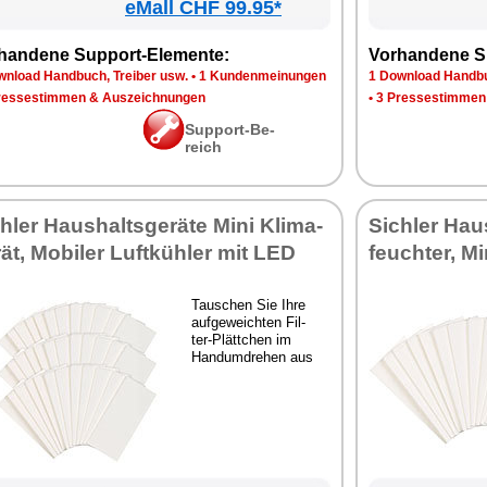
eMall CHF 99.95*
han­de­ne Sup­port-Ele­men­te:
Vor­han­de­ne S
n­load Hand­buch, Trei­ber usw.
•
1 Kun­den­mei­nun­gen
1 Down­load Hand­bu
res­se­stim­men & Aus­zeich­nun­gen
•
3 Pres­se­stim­men
Sup­port-Be­
reich
h­ler Haus­halts­ge­rä­te Mi­ni Kli­ma­
Sich­ler Haus
rät, Mo­bi­ler Luft­küh­ler mit LED
feuch­ter, Mi
Tau­schen Sie Ih­re
auf­ge­weich­ten Fil­
ter-Plätt­chen im
Hand­um­dre­hen aus