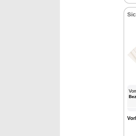
Sic
Vom
Be­
Vor­