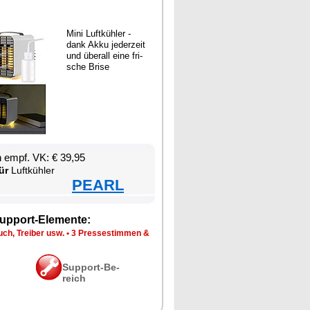
Mi­ni Luft­küh­ler -
dank Ak­ku je­der­zeit
und über­all ei­ne fri­
sche Bri­se
en empf. VK: € 39,95
ür
Luft­küh­ler
PEARL
up­port-Ele­men­te:
ch, Trei­ber usw.
•
3 Pres­se­stim­men &
Sup­port-Be­
reich