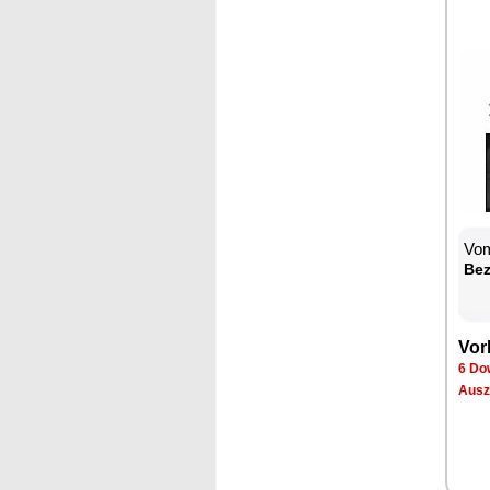
Vom
Be­
Vor­
6 Dow
Aus­z