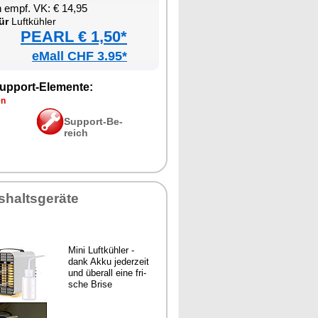
en empf. VK: € 14,95
ür
Luft­küh­ler
PEARL € 1,50*
eMall CHF 3.95*
up­port-Ele­men­te:
en
Sup­port-Be­
reich
­halts­ge­rä­te
Mi­ni Luft­küh­ler -
dank Ak­ku je­der­zeit
und über­all ei­ne fri­
sche Bri­se