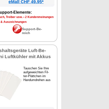
eMall CHF 49.95*
up­port-Ele­men­te:
ch, Trei­ber usw.
•
2 Kun­den­mei­nun­gen
 & Aus­zeich­nun­gen
Sup­port-Be­
reich
­halts­ge­rä­te Luft-Be­
­ni Luft­küh­ler mit Ak­kus
Tau­schen Sie Ih­re
auf­ge­weich­ten Fil­
ter-Plätt­chen im
Hand­um­dre­hen aus