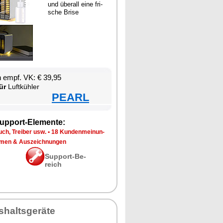
und über­all ei­ne fri­
sche Bri­se
en empf. VK: € 39,95
ür
Luft­küh­ler
PEARL
up­port-Ele­men­te:
ch, Trei­ber usw.
•
18 Kun­den­mei­nun­
­men & Aus­zeich­nun­gen
Sup­port-Be­
reich
­halts­ge­rä­te