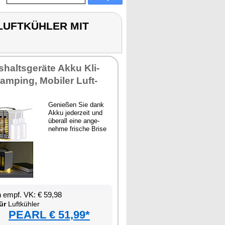
U-LUFTKÜHLER MIT
­halts­ge­rä­te Ak­ku Kli­
am­ping, Mo­bi­ler Luft­
Ge­nie­ßen Sie dank
Ak­ku je­der­zeit und
über­all ei­ne an­ge­
neh­me fri­sche Bri­se
en empf. VK: € 59,98
ür
Luft­küh­ler
PEARL € 51,99*