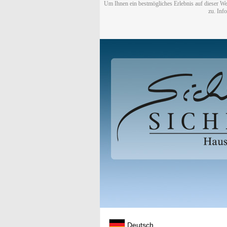
Um Ihnen ein bestmögliches Erlebnis auf dieser We
zu. Inf
Deutsch