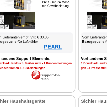
Preis - mit 24 Mo­na­
ten Ge­währ­leis­tung!
 Lie­fe­ran­ten empf. VK: € 39,95
Vom Lie­fe­ran­t
zugs­quel­le für
Luft­küh­ler
Be­zugs­quel­le f
PEARL
han­de­ne Sup­port-Ele­men­te:
Vor­han­de­ne S
n­load Hand­buch, Trei­ber usw.
•
1 Kun­den­mei­nun­gen
1 Down­load Hand­bu
res­se­stim­men & Aus­zeich­nun­gen
gen
•
3 Pres­se­stim
Sup­port-Be­
reich
h­ler Haus­halts­ge­rä­te
Sich­ler Haus