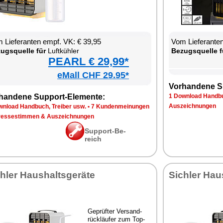
 Lie­fe­ran­ten empf. VK: € 39,95
Vom Lie­fe­ran­t
zugs­quel­le für
Luft­küh­ler
Be­zugs­quel­le f
PEARL € 29,99*
eMall CHF 29.95*
Vor­han­de­ne S
han­de­ne Sup­port-Ele­men­te:
1 Down­load Hand­bu
Aus­zeich­nun­gen
n­load Hand­buch, Trei­ber usw.
•
7 Kun­den­mei­nun­gen
res­se­stim­men & Aus­zeich­nun­gen
Sup­port-Be­
reich
h­ler Haus­halts­ge­rä­te
Sich­ler Haus
Ge­prüf­ter Ver­sand­
rück­läu­fer zum Top-