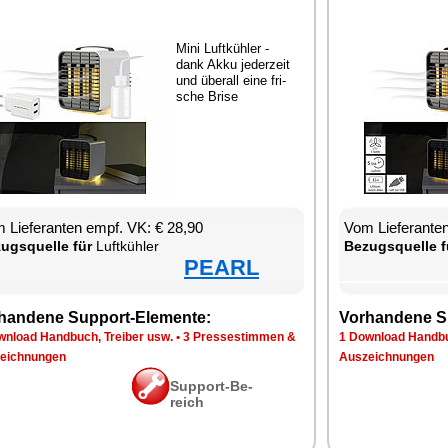
Mi­ni Luft­küh­ler -
dank Ak­ku je­der­zeit
und über­all ei­ne fri­
sche Bri­se
 Lie­fe­ran­ten empf. VK: € 28,90
Vom Lie­fe­ran­t
zugs­quel­le für
Luft­küh­ler
Be­zugs­quel­le f
PEARL
han­de­ne Sup­port-Ele­men­te:
Vor­han­de­ne S
n­load Hand­buch, Trei­ber usw.
•
3 Pres­se­stim­men &
1 Down­load Hand­bu
eich­nun­gen
Aus­zeich­nun­gen
Sup­port-Be­
reich