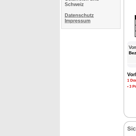
Schweiz
Datenschutz
Impressum
Vom
Be­
Vor­
1 Dow
•
3 P
Sic