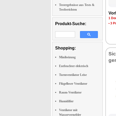
Testergebnisse aus Tests &
Testberichten
Vor­
1 Dow
Produkt-Suche:
•
3 P
Shopping:
Sic
Miniheizung
ge­
Entfeuchter elektrisch
Turmventilator Leise
Flügelloser Ventilator
Raum-Ventilator
Humidifier
Ventilator mit
Wasservernebler