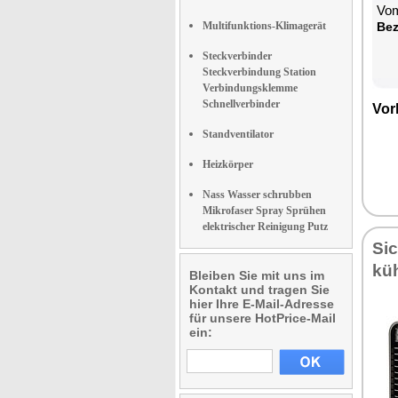
Vom
Multifunktions-Klimagerät
Be­
Steckverbinder
Steckverbindung Station
Verbindungsklemme
Schnellverbinder
Vor­
Standventilator
Heizkörper
Nass Wasser schrubben
Mikrofaser Spray Sprühen
elektrischer Reinigung Putz
Sic
küh
Bleiben Sie mit uns im
Kontakt und tragen Sie
hier Ihre E-Mail-Adresse
für unsere HotPrice-Mail
ein: