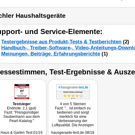
chler Haushaltsgeräte
pport- und Service-Elemente:
Testergebnisse aus Produkt-Tests & Testberichten
(2)
Handbuch-, Treiber-Software-, Video-Anleitungs-Downl
Meinungen, Beiträge, Erfahrungsberichte
(1)
ressestimmen, Test-Ergebnisse & Ausz
Testsieger
4 von 5 Sternen
Endnote: 2,1 (gut)
Fazit: "... ist einfach zu
Fazit: "Preisgünstiger
bedienen und sorgt
Saubermann aus dem
merklich für eine
Pearl-Katalog."
Verbesserung der
Luftqualität. Die Anzeigen
sind deutlich und gut zu
Haus & Garten Test 01/19
hausgeraete-test.de 08/18
verstehen. Der Sichler