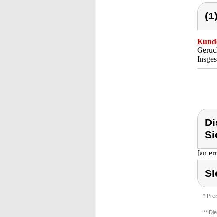
(1
Kunde
Geruch
Insges
Di
Si
[an er
Si
* Pre
** Di