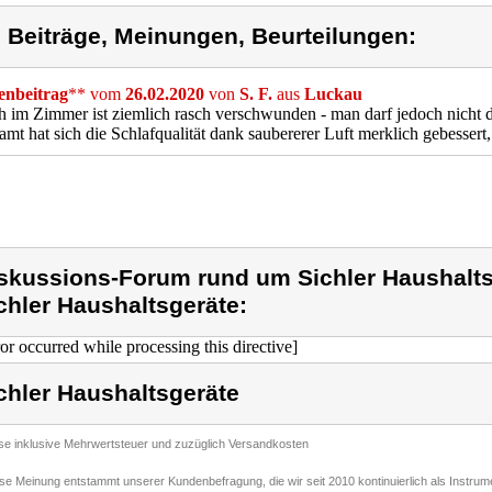
) Beiträge, Meinungen, Beurteilungen:
nbeitrag
** vom
26.02.2020
von
S. F.
aus
Luckau
 im Zimmer ist ziemlich rasch verschwunden - man darf jedoch nicht d
amt hat sich die Schlafqualität dank saubererer Luft merklich gebesser
skussions-Forum rund um Sichler Haushalts
chler Haushaltsgeräte:
ror occurred while processing this directive]
chler Haushaltsgeräte
ise inklusive Mehrwertsteuer und zuzüglich Versandkosten
ese Meinung entstammt unserer Kundenbefragung, die wir seit 2010 kontinuierlich als Instru