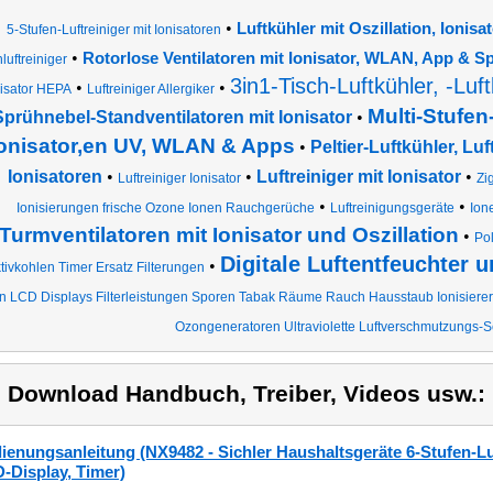
•
Luftkühler mit Oszillation, Ionis
5-Stufen-Luftreiniger mit Ionisatoren
•
Rotorlose Ventilatoren mit Ionisator, WLAN, App & 
luftreiniger
3in1-Tisch-Luftkühler, -Luft
•
•
nisator HEPA
Luftreiniger Allergiker
Multi-Stufen-
Sprühnebel-Standventilatoren mit Ionisator
•
onisator,en UV, WLAN & Apps
•
Peltier-Luftkühler, Lu
Ionisatoren
•
•
Luftreiniger mit Ionisator
•
Luftreiniger Ionisator
Zi
•
•
Ionisierungen frische Ozone Ionen Rauchgerüche
Luftreinigungsgeräte
Ion
Turmventilatoren mit Ionisator und Oszillation
•
Pol
Digitale Luftentfeuchter u
•
tivkohlen Timer Ersatz Filterungen
ern LCD Displays Filterleistungen Sporen Tabak Räume Rauch Hausstaub Ionisiere
Ozongeneratoren Ultraviolette Luftverschmutzungs-
) Download Handbuch, Treiber, Videos usw.:
ienungsanleitung (NX9482 - Sichler Haushaltsgeräte 6-Stufen-Luft
-Display, Timer)