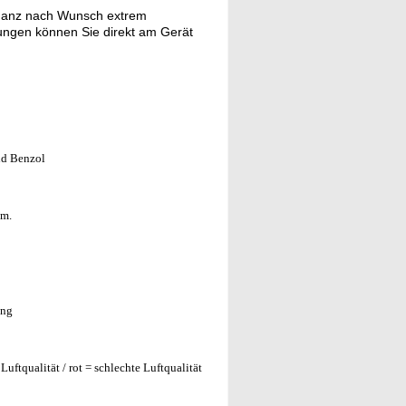
r ganz nach Wunsch extrem
llungen können Sie direkt am Gerät
nd Benzol
.m.
ung
Luftqualität / rot = schlechte Luftqualität