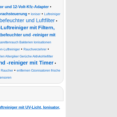
•
ator und 12-Volt-Kfz-Adapter
•
•
Sprachsteuerung
Ioniser
Luftreiniger
befeuchter und Luftfilter
•
Luftreiniger mit Filtern,
ftbefeuchter und -reiniger mit
garettenrauch Bakterien Ionisationen
•
•
en-Luftreiniger
Rauchverzehrer
len Allergiker Gerüche Aktivkohlefilter
nd -reiniger mit Timer
•
•
r Raucher
entfernen Ozonisatoren frische
Sensoren
reiniger mit UV-Licht, Ionisator,