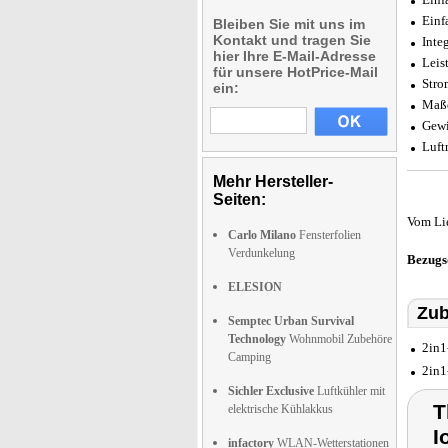
Einf
Bleiben Sie mit uns im
Kontakt und tragen Sie
Integ
hier Ihre E-Mail-Adresse
Leis
für unsere HotPrice-Mail
Stro
ein:
Maße
Gewi
Luft
Mehr Hersteller-
Seiten:
Vom Li
Carlo Milano
Fensterfolien
Verdunkelung
Bezugs
ELESION
Zub
Semptec Urban Survival
Technology
Wohnmobil Zubehöre
2in1
Camping
2in1
Sichler Exclusive
Luftkühler mit
T
elektrische Kühlakkus
I
infactory
WLAN-Wetterstationen