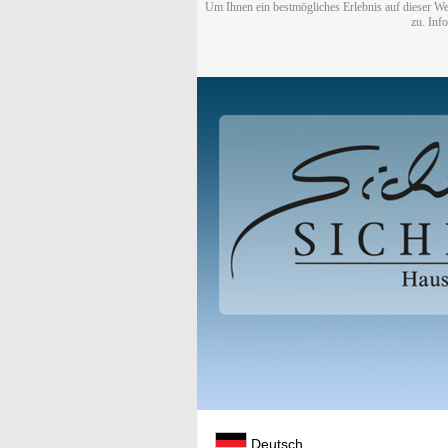
Um Ihnen ein bestmögliches Erlebnis auf dieser We
zu. Inf
Deutsch