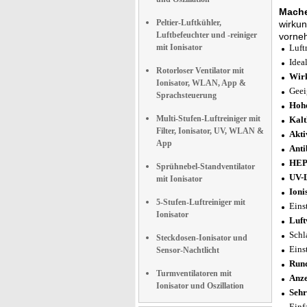
Mache
Peltier-Luftkühler,
wirkun
Luftbefeuchter und -reiniger
vorne
mit Ionisator
Luft
Idea
Rotorloser Ventilator mit
Wirk
Ionisator, WLAN, App &
Geei
Sprachsteuerung
Hohe
Multi-Stufen-Luftreiniger mit
Kalt
Filter, Ionisator, UV, WLAN &
Akti
App
Anti
HEPA
Sprühnebel-Standventilator
UV-L
mit Ionisator
Ioni
5-Stufen-Luftreiniger mit
Eins
Ionisator
Luft
Schl
Steckdosen-Ionisator und
Eins
Sensor-Nachtlicht
Run
Turmventilatoren mit
Anze
Ionisator und Oszillation
Sehr
Einf