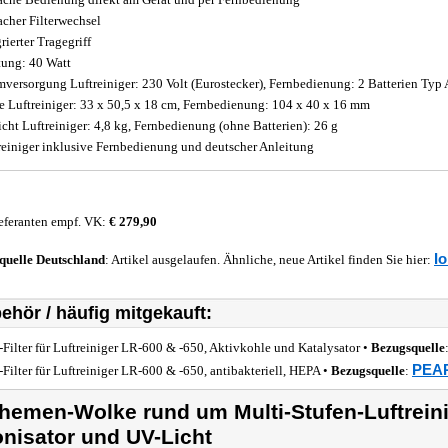
acher Filterwechsel
rierter Tragegriff
tung: 40 Watt
mversorgung Luftreiniger: 230 Volt (Eurostecker), Fernbedienung: 2 Batterien Typ 
 Luftreiniger: 33 x 50,5 x 18 cm, Fernbedienung: 104 x 40 x 16 mm
cht Luftreiniger: 4,8 kg, Fernbedienung (ohne Batterien): 26 g
reiniger inklusive Fernbedienung und deutscher Anleitung
eferanten empf. VK:
€ 279,90
Io
quelle
Deutschland
: Artikel ausgelaufen. Ähnliche, neue Artikel finden Sie hier:
ehör / häufig mitgekauft:
-Filter für Luftreiniger LR-600 & -650, Aktivkohle und Katalysator •
Bezugsquelle
PEAR
-Filter für Luftreiniger LR-600 & -650, antibakteriell, HEPA •
Bezugsquelle
:
hemen-Wolke rund um Multi-Stufen-Luftreinig
onisator und UV-Licht