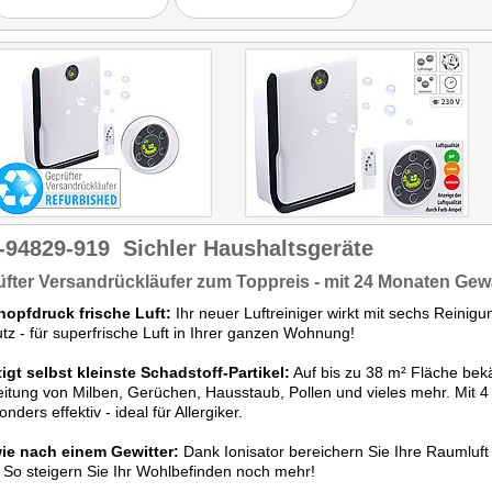
Luftreiniger hilft dabei, die
Lebensqualität mit leichten
Mitteln ein wenig zu
steigern."
-94829-919
Sichler Haushaltsgeräte
fter Versandrückläufer zum Toppreis - mit 24 Monaten Gew
nopfdruck frische Luft:
Ihr neuer Luftreiniger wirkt mit sechs Reini
z - für superfrische Luft in Ihrer ganzen Wohnung!
igt selbst kleinste Schadstoff-Partikel:
Auf bis zu 38 m² Fläche bekäm
itung von Milben, Gerüchen, Hausstaub, Pollen und vieles mehr. Mit 4 
nders effektiv - ideal für Allergiker.
wie nach einem Gewitter:
Dank Ionisator bereichern Sie Ihre Raumluft 
 So steigern Sie Ihr Wohlbefinden noch mehr!