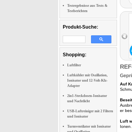
Testergebnisse aus Tests &
Testberichten
Produkt-Suche:
Shopping:
Luftfilter
REF
Luftkühler mit Oszillation,
Geprü
Ionisator und 12-Volt-Kfz-
Auf K
Adapter
Schmut
2in1-Steckdosen-Ionisator
Beseit
und Nachtlicht
Ausbre
er beso
USB-Luftreiniger mit 2 Filtern
und Ionisator
Luft 
Ionen.
Turmventilator mit Ionisator
und Oszillation