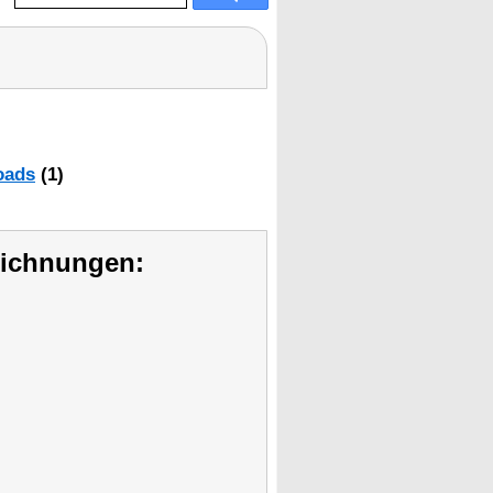
oads
(1)
eichnungen: