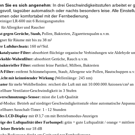
n Sie es sich angenehm
: In drei Geschwindigkeitsstufen arbeitet e
gsvoll, tagsüber automatisch oder nachts besonders leise. Alle Einste
hmen oder komfortabel mit der Fernbedienung.
reiniger LR-600 mit 6 Reinigungsstufen
l für Allergiker und Raucher
t gegen Gerüche, Staub,
Pollen, Bakterien, Zigarettenqualm u.v.m.
gnet für Räume mit bis zu 38 m²
r Luftdurchsatz:
160 m³/Std.
katalysator-Filter:
absorbiert flüchtige organische Verbindungen wie Aldehyde u
vkohle-Wabenfilter:
absorbiert Gerüche, Rauch u.v.m.
bakterieller Filter:
entfernt feine Partikel, Milben, Bakterien
-Filter:
entfernt Schimmelsporen, Staub, Allergene wie Pollen, Hautschuppen u.v
icht mit keimtötender Wirkung
(Wellenlänge: 245 nm)
sator
für mehr Wohlbefinden: reichert die Luft mit mit 10.000.000 Anionen/cm³ an
tellbare Ventilator-Geschwindigkeit in 3 Stufen
verschmutzungs-Sensor:
misst die Luft-Qualität
af-Modus: Betrieb auf niedriger Geschwindigkeitsstufe ohne automatische Anpass
tellbarer Ausschalt-Timer: 1 - 12 Stunden
des LCD-Display
mit Ø 3,7 cm mit Betriebsmodus-Anzeigen
ige der Luftqualität über Farbampel:
grün = gute Luftqualität / orange = mittlere 
 leiser Betrieb:
nur 18 dB
ache Bedienung direkt am Gerät und per Fernbedienung