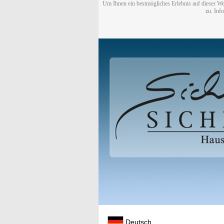
Um Ihnen ein bestmögliches Erlebnis auf dieser We
zu. Inf
Deutsch