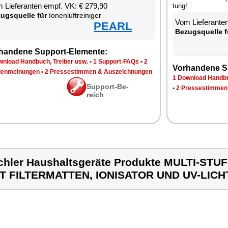
 Lie­fe­ran­ten empf. VK: € 279,90
tung!
zugs­quel­le für
Io­nen­luft­rei­ni­ger
Vom Lie­fe­ran­t
PEARL
Be­zugs­quel­le f
han­de­ne Sup­port-Ele­men­te:
n­load Hand­buch, Trei­ber usw.
•
1 Sup­port-FAQs
•
2
Vor­han­de­ne S
en­mei­nun­gen
•
2 Pres­se­stim­men & Aus­zeich­nun­gen
1 Down­load Hand­bu
Sup­port-Be­
•
2 Pres­se­stim­men
reich
chler Haushaltsgeräte Produkte MULTI-ST
T FILTERMATTEN, IONISATOR UND UV-LICH