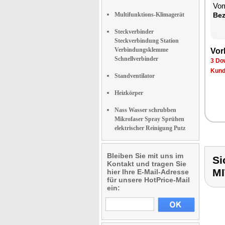
Vom
Multifunktions-Klimagerät
Be­
Steckverbinder
Steckverbindung Station
Verbindungsklemme
Vor­
Schnellverbinder
3 Dow
Kun­d
Standventilator
Heizkörper
Nass Wasser schrubben
Mikrofaser Spray Sprühen
elektrischer Reinigung Putz
Bleiben Sie mit uns im
Si
Kontakt und tragen Sie
MI
hier Ihre E-Mail-Adresse
für unsere HotPrice-Mail
ein: