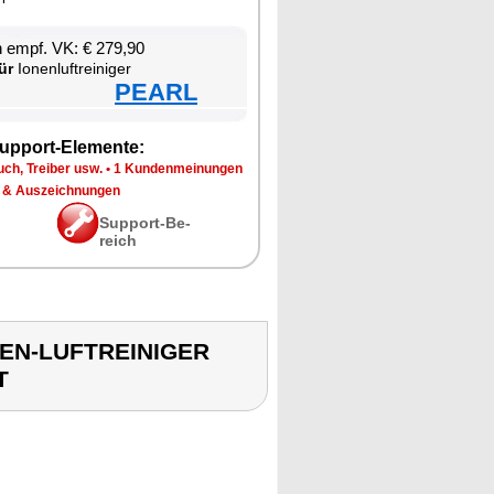
en empf. VK: € 279,90
ür
Io­nen­luft­rei­ni­ger
PEARL
up­port-Ele­men­te:
ch, Trei­ber usw.
•
1 Kun­den­mei­nun­gen
 & Aus­zeich­nun­gen
Sup­port-Be­
reich
UFEN-LUFTREINIGER
T