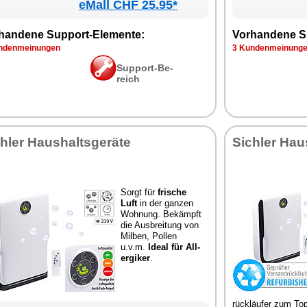
eMall CHF 25.95*
han­de­ne Sup­port-Ele­men­te:
Vor­han­de­ne S
­den­mei­nun­gen
3 Kun­den­mei­nun­g
Sup­port-Be­
reich
h­ler Haus­halts­ge­rä­te
Sich­ler Haus
Sorgt für
fri­sche
Luft
in der gan­zen
Woh­nung. Be­kämpft
die Aus­brei­tung von
Mil­ben, Pol­len
u.v.m.
Ide­al für All­
er­gi­ker
.
rück­läu­fer zum Top