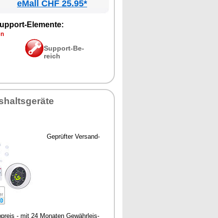
eMall CHF 25.95*
up­port-Ele­men­te:
en
Sup­port-Be­
reich
­halts­ge­rä­te
Ge­prüf­ter Ver­sand­
­p­reis - mit 24 Mo­na­ten Ge­währ­leis­