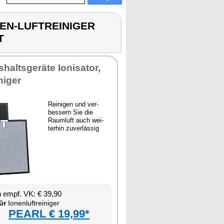
UFEN-LUFTREINIGER
T
halts­ge­rä­te Io­ni­sa­tor,
­ni­ger
Rei­ni­gen und ver­
bes­sern Sie die
Raum­luft auch wei­
ter­hin zu­ver­läs­sig
en empf. VK: € 39,90
ür
Io­nen­luft­rei­ni­ger
PEARL € 19,99*