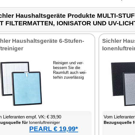
chler Haushaltsgeräte Produkte MULTI-ST
T FILTERMATTEN, IONISATOR UND UV-LICH
h­ler Haus­halts­ge­rä­te 6-Stu­fen-
Sich­ler Haus­
­rei­ni­ger
Io­nen­luft­rei
Rei­ni­gen und ver­
bes­sern Sie die
Raum­luft auch wei­
ter­hin zu­ver­läs­sig
 Lie­fe­ran­ten empf. VK: € 39,90
Vom Lie­fe­ran­t
zugs­quel­le für
Io­nen­luft­rei­ni­ger
Be­zugs­quel­le f
PEARL € 19,99*