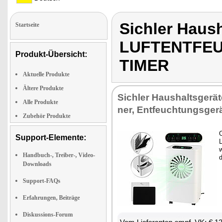
Sichler Haus
Startseite
LUFTENTFEU
Produkt-Übersicht:
TIMER
Aktuelle Produkte
Ältere Produkte
Sich­ler Haus­halts­ge­rä­
Alle Produkte
ner, Ent­feuch­tungs­ge­r
Zubehör Produkte
O
Support-Elemente:
L
w
Handbuch-, Treiber-, Video-
d
Downloads
Support-FAQs
Erfahrungen, Beiträge
Diskussions-Forum