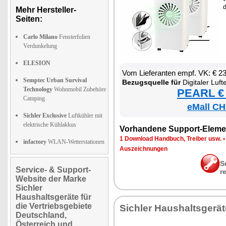
d
Mehr Hersteller-
Seiten:
Carlo Milano
Fensterfolien
Verdunkelung
ELESION
Vom Lie­fe­ran­ten empf. VK: € 2
Semptec Urban Survival
Be­zugs­quel­le für
Di­gi­ta­ler Luft­ent­feuch
Technology
Wohnmobil Zubehöre
PEARL € 
Camping
eMall CH
Sichler Exclusive
Luftkühler mit
elektrische Kühlakkus
Vor­han­de­ne Sup­port-Ele­me
1 Down­load Hand­buch, Trei­ber usw.
infactory
WLAN-Wetterstationen
Aus­zeich­nun­gen
S
Service- & Support-
r
Website der Marke
Sichler
Haushaltsgeräte für
die Vertriebsgebiete
Sich­ler Haus­halts­ge­rä­
Deutschland,
Österreich und