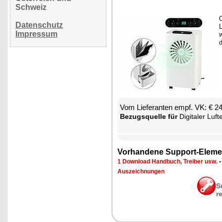
Schweiz
O
Datenschutz
L
Impressum
w
d
Vom Lie­fe­ran­ten empf. VK: € 2
Be­zugs­quel­le für
Di­gi­ta­ler Luft­ent­feuch
Vor­han­de­ne Sup­port-Ele­me
1 Down­load Hand­buch, Trei­ber usw.
Aus­zeich­nun­gen
S
r