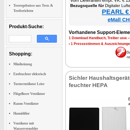
Vom Lie­fe­ran­ten empf. VK: € 1
Be­zugs­quel­le für
Di­gi­ta­ler Luft­ent­feuch
Testergebnisse aus Tests &
PEARL € 
Testberichten
eMall CH
Produkt-Suche:
Vor­han­de­ne Sup­port-Ele­me
1 Down­load Hand­buch, Trei­ber usw.
•
1 Pres­se­stim­men & Aus­zeich­nun­g
S
Shopping:
r
Miniheizung
Entfeuchter elektrisch
Sich­ler Haus­halts­ge­rä­t
Turmventilator Leise
feuch­ter HE­PA
Flügelloser Ventilator
E
Raum-Ventilator
a
Humidifier
Ventilator mit
Wasservernebler