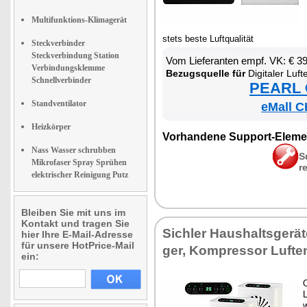
Multifunktions-Klimagerät
stets bes­te Luft­qua­li­tät
Steckverbinder
Steckverbindung Station
Vom Lie­fe­ran­ten empf. VK: € 3
Verbindungsklemme
Be­zugs­quel­le für
Di­gi­ta­ler Luft­ent­feuch
Schnellverbinder
PEARL €
Standventilator
eMall C
Heizkörper
Vor­han­de­ne Sup­port-Ele­me
Nass Wasser schrubben
S
Mikrofaser Spray Sprühen
r
elektrischer Reinigung Putz
Bleiben Sie mit uns im
Kontakt und tragen Sie
Sich­ler Haus­halts­ge­rä­te
hier Ihre E-Mail-Adresse
für unsere HotPrice-Mail
ger, Kom­pres­sor Luft­en
ein:
O
L
w