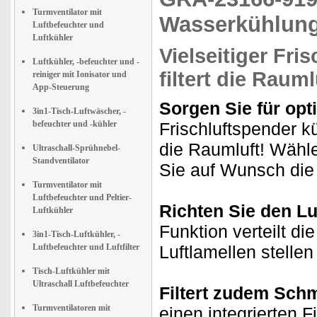
Turmventilator mit
Wasserkühlung
Luftbefeuchter und
Luftkühler
Vielseitiger Fri
Luftkühler, -befeuchter und -
filtert
die Raumlu
reiniger mit Ionisator und
App-Steuerung
Sorgen Sie für op
3in1-Tisch-Luftwäscher, -
befeuchter und -kühler
Frischluftspender kü
die Raumluft! Wähle
Ultraschall-Sprühnebel-
Standventilator
Sie auf Wunsch die 
Turmventilator mit
Luftbefeuchter und Peltier-
Richten Sie den Lu
Luftkühler
Funktion verteilt d
3in1-Tisch-Luftkühler, -
Luftbefeuchter und Luftfilter
Luftlamellen stelle
Tisch-Luftkühler mit
Ultraschall Luftbefeuchter
Filtert zudem Schm
Turmventilatoren mit
einen integrierten F