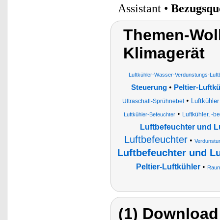
Assistant •
Bezugsqu
Themen-Wolk
Klimagerät
Luftkühler-Wasser-Verdunstungs-Luftb
•
Steuerung
Peltier-Luftk
•
Luftkühler
Ultraschall-Sprühnebel
•
Luftkühler, -b
Luftkühler-Befeuchter
Luftbefeuchter und Luf
Luftbefeuchter
•
Verdunstu
Luftbefeuchter und Lu
Peltier-Luftkühler
•
Raum
(1) Download