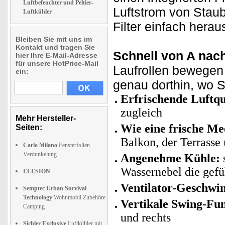
Luftbefeuchter und Peltier-
Luftstrom von Stau
Luftkühler
Filter einfach herau
Bleiben Sie mit uns im
Kontakt und tragen Sie
Schnell von A nac
hier Ihre E-Mail-Adresse
für unsere HotPrice-Mail
Laufrollen bewegen 
ein:
genau dorthin, wo S
Erfrischende Luftqu
zugleich
Mehr Hersteller-
Wie eine frische Me
Seiten:
Balkon, der Terrasse 
Carlo Milano
Fensterfolien
Verdunkelung
Angenehme Kühle:
Wassernebel die gefü
ELESION
Ventilator-Geschwin
Semptec Urban Survival
Technology
Wohnmobil Zubehöre
Vertikale Swing-Fun
Camping
und rechts
Sichler Exclusive
Luftkühler mit