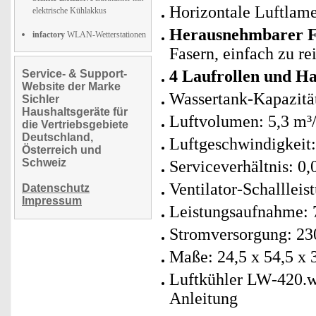
Horizontale Luftlame
elektrische Kühlakkus
Herausnehmbarer Fi
infactory
WLAN-Wetterstationen
Fasern, einfach zu re
4 Laufrollen und Ha
Service- & Support-
Website der Marke
Wassertank-Kapazität:
Sichler
Haushaltsgeräte für
Luftvolumen: 5,3 m³
die Vertriebsgebiete
Deutschland,
Luftgeschwindigkeit:
Österreich und
Schweiz
Serviceverhältnis: 0
Ventilator-Schalllei
Datenschutz
Impressum
Leistungsaufnahme: 
Stromversorgung: 230
Maße: 24,5 x 54,5 x 
Luftkühler LW-420.w 
Anleitung