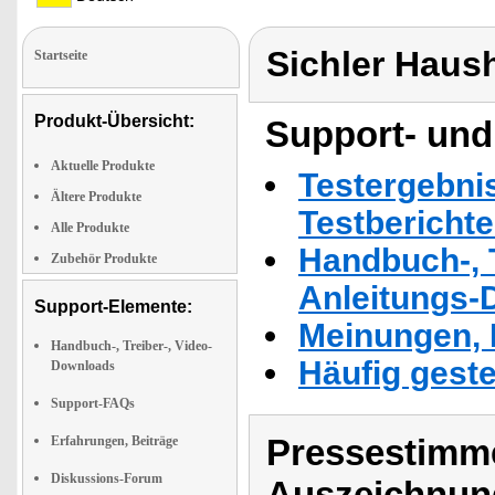
Sichler Haus
Startseite
Produkt-Übersicht:
Support- und
Aktuelle Produkte
Testergebni
Ältere Produkte
Testbericht
Alle Produkte
Handbuch-, T
Zubehör Produkte
Anleitungs-
Support-Elemente:
Meinungen, 
Handbuch-, Treiber-, Video-
Häufig geste
Downloads
Support-FAQs
Pressestimme
Erfahrungen, Beiträge
Diskussions-Forum
Auszeichnun