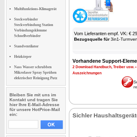
Multifunktions-Klimagerät
Steckverbinder
Steckverbindung Station
Verbindungsklemme
Vom Lie­fe­ran­ten empf. VK: € 2
Schnellverbinder
Be­zugs­quel­le für
3in1-Turm­ven­ti­la­tor, Luft­küh­ler 
Standventilator
Heizkörper
Vor­han­de­ne Sup­port-Ele­me
Nass Wasser schrubben
2 Down­load Hand­buch, Trei­ber usw.
Mikrofaser Spray Sprühen
Aus­zeich­nun­gen
elektrischer Reinigung Putz
S
r
Bleiben Sie mit uns im
Kontakt und tragen Sie
hier Ihre E-Mail-Adresse
für unsere HotPrice-Mail
ein:
Sich­ler Haus­halts­ge­rä­