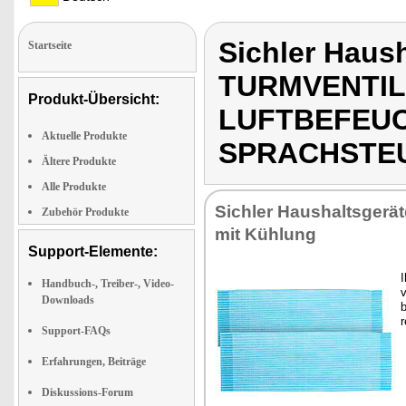
Sichler Haush
Startseite
TURMVENTIL
Produkt-Übersicht:
LUFTBEFEUC
Aktuelle Produkte
SPRACHSTE
Ältere Produkte
Alle Produkte
Sich­ler Haus­halts­ge­rä­te
Zubehör Produkte
mit Küh­lung
Support-Elemente:
I
Handbuch-, Treiber-, Video-
v
Downloads
b
r
Support-FAQs
Erfahrungen, Beiträge
Diskussions-Forum