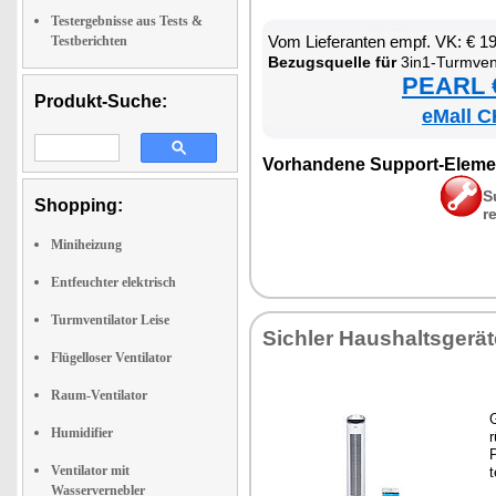
Testergebnisse aus Tests &
Vom Lie­fe­ran­ten empf. VK: € 1
Testberichten
Be­zugs­quel­le für
3in1-Turm­ven­ti­la­tor, Luft­küh­ler 
PEARL €
Produkt-Suche:
eMall C
Vor­han­de­ne Sup­port-Ele­me
S
Shopping:
r
Miniheizung
Entfeuchter elektrisch
Turmventilator Leise
Sich­ler Haus­halts­ge­rä­
Flügelloser Ventilator
Raum-Ventilator
G
Humidifier
r
P
Ventilator mit
t
Wasservernebler