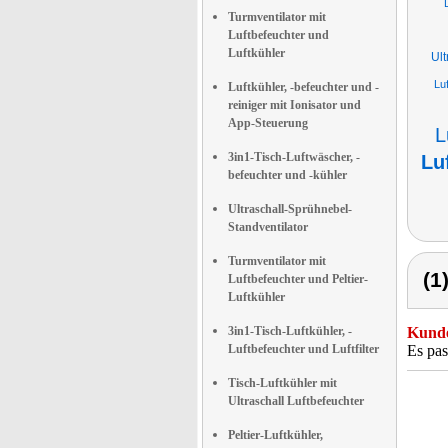
Turmventilator mit
Luftbefeuchter und
Luftkühler
Ul
Lu
Luftkühler, -befeuchter und -
reiniger mit Ionisator und
App-Steuerung
L
3in1-Tisch-Luftwäscher, -
Lu
befeuchter und -kühler
Ultraschall-Sprühnebel-
Standventilator
Turmventilator mit
(1
Luftbefeuchter und Peltier-
Luftkühler
3in1-Tisch-Luftkühler, -
Kunde
Luftbefeuchter und Luftfilter
Es pas
Tisch-Luftkühler mit
Ultraschall Luftbefeuchter
Peltier-Luftkühler,