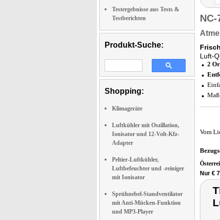
Testergebnisse aus Tests &
NC-
Testberichten
Atmen
Produkt-Suche:
Frisc
Luft-Qu
2 Or
Entf
Einf
Shopping:
Maße
Klimageräte
Luftkühler mit Oszillation,
Vom Li
Ionisator und 12-Volt-Kfz-
Adapter
Bezugs
Peltier-Luftkühler,
Österre
Luftbefeuchter und -reiniger
Nur € 7
mit Ionisator
T
Sprühnebel-Standventilator
L
mit Anti-Mücken-Funktion
und MP3-Player