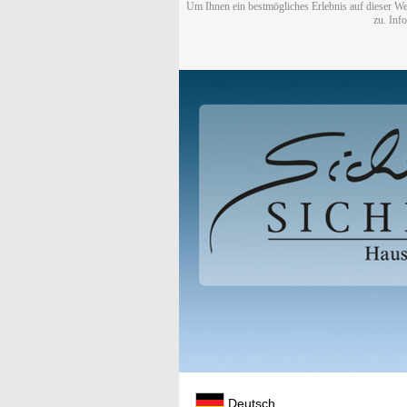
Um Ihnen ein bestmögliches Erlebnis auf dieser We
zu. Inf
Deutsch