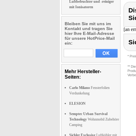
Luftbefeuchter und -reiniger
mit Ionisatoren
Di
Si
Bleiben Sie mit uns im
Kontakt und tragen Sie
[an er
hier Ihre E-Mail-Adresse
für unsere HotPrice-Mail
Si
ein:
* Pre
** Di
Mehr Hersteller-
Produ
Verbe
Seiten:
Carlo Milano
Fensterfolien
Verdunkelung
ELESION
Semptec Urban Survival
Technology
Wohnmobil Zubehöre
Camping
Sichler Exclusive
Luftkühler mit