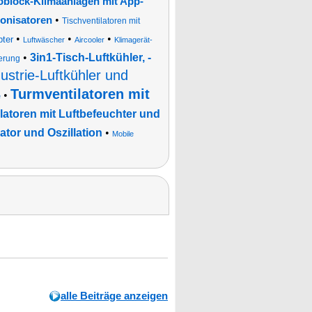
block-Klimaanlagen mit App-
•
 Ionisatoren
Tischventilatoren mit
•
•
•
pter
Luftwäscher
Aircooler
Klimagerät-
•
3in1-Tisch-Luftkühler, -
uerung
ustrie-Luftkühler und
Turmventilatoren mit
•
e
latoren mit Luftbefeuchter und
ator und Oszillation
•
Mobile
alle Beiträge anzeigen