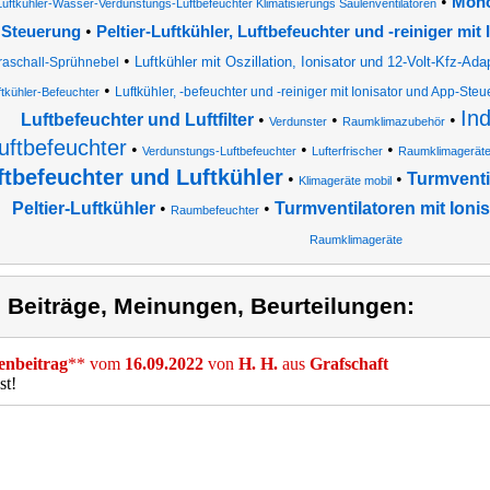
•
Mono
Luftkühler-Wasser-Verdunstungs-Luftbefeuchter Klimatisierungs Säulenventilatoren
•
Steuerung
Peltier-Luftkühler, Luftbefeuchter und -reiniger mit
•
Luftkühler mit Oszillation, Ionisator und 12-Volt-Kfz-Ada
traschall-Sprühnebel
•
Luftkühler, -befeuchter und -reiniger mit Ionisator und App-Ste
ftkühler-Befeuchter
Ind
Luftbefeuchter und Luftfilter
•
•
•
Verdunster
Raumklimazubehör
uftbefeuchter
•
•
•
Verdunstungs-Luftbefeuchter
Lufterfrischer
Raumklimagerät
ftbefeuchter und Luftkühler
•
•
Turmventi
Klimageräte mobil
Peltier-Luftkühler
•
•
Turmventilatoren mit Ionis
Raumbefeuchter
Raumklimageräte
) Beiträge, Meinungen, Beurteilungen:
nbeitrag
** vom
16.09.2022
von
H. H.
aus
Grafschaft
st!