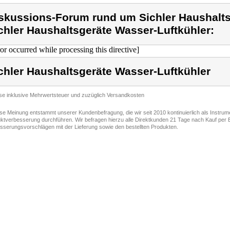
skussions-Forum rund um Sichler Haushalts
chler Haushaltsgeräte Wasser-Luftkühler:
ror occurred while processing this directive]
chler Haushaltsgeräte Wasser-Luftkühler
ise inklusive Mehrwertsteuer und zuzüglich Versandkosten
ese Meinung entstammt unserer Kundenbefragung, die wir seit 2010 kontinuierlich als Instru
ktverbesserung durchführen. Wir befragen hierzu alle Direktkunden 21 Tage nach Kauf per E
sserungsvorschlägen mit der Lieferung sowie den bestellten Produkten.