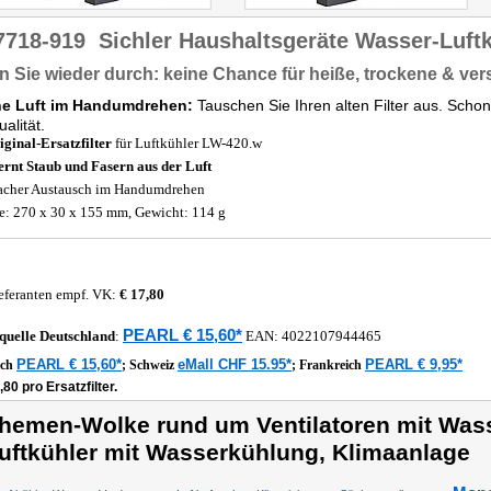
7718-919
Sichler Haushaltsgeräte Wasser-Luft
 Sie wieder durch: keine Chance für heiße, trockene & ve
he Luft im Handumdrehen:
Tauschen Sie Ihren alten Filter aus. Schon 
alität.
iginal-Ersatzfilter
für Luftkühler LW-420.w
ernt Staub und Fasern aus der Luft
acher Austausch im Handumdrehen
: 270 x 30 x 155 mm, Gewicht: 114 g
eferanten empf. VK:
€ 17,80
PEARL € 15,60*
quelle
Deutschland
:
EAN:
4022107944465
PEARL € 15,60*
eMall CHF 15.95*
PEARL € 9,95*
ich
;
Schweiz
;
Frankreich
,80 pro Ersatzfilter.
hemen-Wolke rund um Ventilatoren mit Was
uftkühler mit Wasserkühlung, Klimaanlage