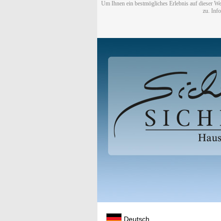
Um Ihnen ein bestmögliches Erlebnis auf dieser We
zu. Inf
Deutsch