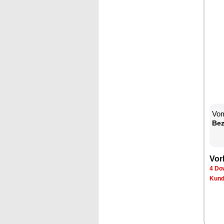
Vom
Be­
Vor­
4 Dow
Kun­d