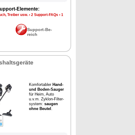
up­port-Ele­men­te:
ch, Trei­ber usw.
•
2 Sup­port-FAQs
•
1
Sup­port-Be­
reich
­halts­ge­rä­te
Kom­for­ta­bler
Hand-
und Bo­den-Sau­ger
für Heim, Au­to
u.v.m. Zy­klon-Fil­ter­
sys­tem:
sau­gen
oh­ne Beu­tel
.