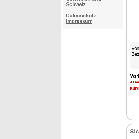
Schweiz
Datenschutz
Impressum
Vom
Be­
Vor­
4 Dow
Kun­d
Sic