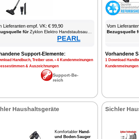
 Lie­fe­ran­ten empf. VK: € 99,90
Vom Lie­fe­ran­t
zugs­quel­le für
Zy­klon Elek­tro Hand­s­taub­sau­ger
Be­zugs­quel­le f
PEARL
han­de­ne Sup­port-Ele­men­te:
Vor­han­de­ne S
n­load Hand­buch, Trei­ber usw.
•
4 Kun­den­mei­nun­gen
1 Down­load Hand­bu
res­se­stim­men & Aus­zeich­nun­gen
Kun­den­mei­nun­gen
Sup­port-Be­
reich
h­ler Haus­halts­ge­rä­te
Sich­ler Haus
Kom­for­ta­bler
Hand-
und Bo­den-Sau­ger