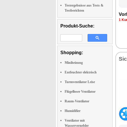
Testergebnisse aus Tests &
Testberichten
Vor­
1 Kun
Produkt-Suche:
Shopping:
Sic
Miniheizung
Entfeuchter elektrisch
Turmventilator Leise
Flügelloser Ventilator
Raum-Ventilator
Humidifier
Ventilator mit
Wasservernebler