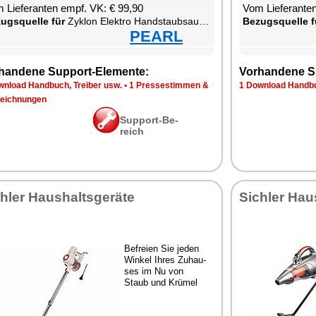
 Lie­fe­ran­ten empf. VK: € 99,90
Vom Lie­fe­ran­t
zugs­quel­le für
Zy­klon Elek­tro Hand­s­taub­sau­ger
Be­zugs­quel­le f
PEARL
han­de­ne Sup­port-Ele­men­te:
Vor­han­de­ne S
n­load Hand­buch, Trei­ber usw.
•
1 Pres­se­stim­men &
1 Down­load Hand­bu
eich­nun­gen
Sup­port-Be­
reich
h­ler Haus­halts­ge­rä­te
Sich­ler Haus
Be­frei­en Sie je­den
Win­kel Ih­res Zu­hau­
ses im Nu von
Staub und Krü­mel