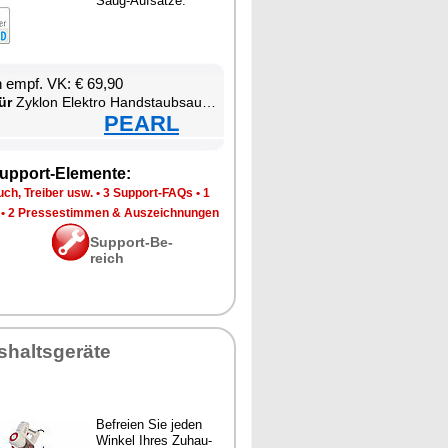
Saug-Auf­sät­ze.
en empf. VK: € 69,90
ür
Zy­klon Elek­tro Hand­s­taub­sau­ger
PEARL
up­port-Ele­men­te:
ch, Trei­ber usw.
•
3 Sup­port-FAQs
•
1
•
2 Pres­se­stim­men & Aus­zeich­nun­gen
Sup­port-Be­
reich
­halts­ge­rä­te
Be­frei­en Sie je­den
Win­kel Ih­res Zu­hau­