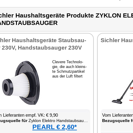
chler Haushaltsgeräte Produkte ZYKLON E
ANDSTAUBSAUGER
h­ler Haus­halts­ge­rä­te Staub­sau­
Sich­ler Haus
 230V, Hand­s­taub­sau­ger 230V
Cle­ve­re Tech­no­lo­
gie, die auch kleins­
te Schmutz­par­ti­kel
aus der Luft fil­tert
 Lie­fe­ran­ten empf. VK: € 9,90
Vom Lie­fe­ran­t
zugs­quel­le für
Zy­klon Elek­tro Hand­s­taub­sau­ger
Be­zugs­quel­le f
PEARL € 2,60*