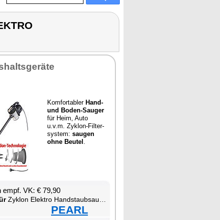
LEKTRO
­halts­ge­rä­te
Kom­for­ta­bler
Hand-
und Bo­den-Sau­ger
für Heim, Au­to
u.v.m. Zy­klon-Fil­ter­
sys­tem:
sau­gen
oh­ne Beu­tel
.
en empf. VK: € 79,90
ür
Zy­klon Elek­tro Hand­s­taub­sau­ger
PEARL