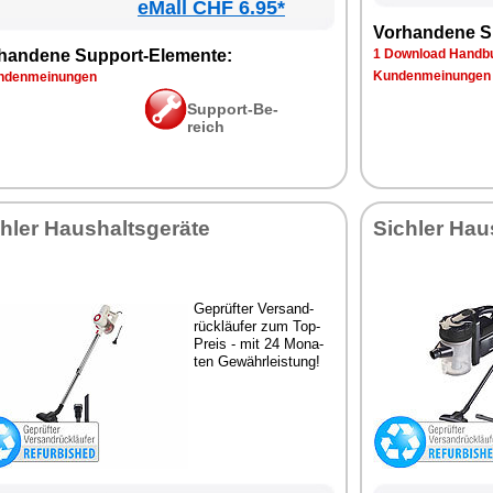
eMall CHF 6.95*
Vor­han­de­ne S
han­de­ne Sup­port-Ele­men­te:
1 Down­load Hand­bu
Kun­den­mei­nun­gen
­den­mei­nun­gen
Sup­port-Be­
reich
h­ler Haus­halts­ge­rä­te
Sich­ler Haus
Ge­prüf­ter Ver­sand­
rück­läu­fer zum Top-
Preis - mit 24 Mo­na­
ten Ge­währ­leis­tung!