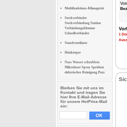
Vom
Multifunktions-Klimagerät
Be­
Steckverbinder
Steckverbindung Station
Verbindungsklemme
Vor­
Schnellverbinder
1 Dow
Aus­z
Standventilator
Heizkörper
Nass Wasser schrubben
Mikrofaser Spray Sprühen
elektrischer Reinigung Putz
Sic
Bleiben Sie mit uns im
Kontakt und tragen Sie
hier Ihre E-Mail-Adresse
für unsere HotPrice-Mail
ein: