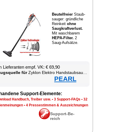
Beu­tel­frei­er
Staub­
sau­ger: gründ­li­che
Rein­keit
oh­ne
Saug­kraft­ver­lust.
Mit wasch­ba­rem
HE­PA-Fil­ter.
2
Saug-Auf­sät­ze.
 Lie­fe­ran­ten empf. VK: € 69,90
zugs­quel­le für
Zy­klon Elek­tro Hand­s­taub­sau­ger
PEARL
han­de­ne Sup­port-Ele­men­te:
n­load Hand­buch, Trei­ber usw.
•
3 Sup­port-FAQs
•
32
en­mei­nun­gen
•
4 Pres­se­stim­men & Aus­zeich­nun­gen
Sup­port-Be­
reich