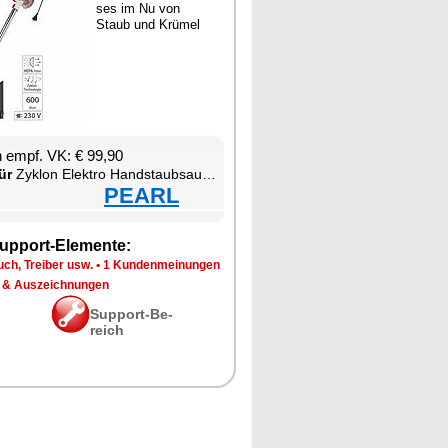
ses im Nu von
Staub und Krü­mel
en empf. VK: € 99,90
ür
Zy­klon Elek­tro Hand­s­taub­sau­ger
PEARL
up­port-Ele­men­te:
ch, Trei­ber usw.
•
1 Kun­den­mei­nun­gen
 & Aus­zeich­nun­gen
Sup­port-Be­
reich