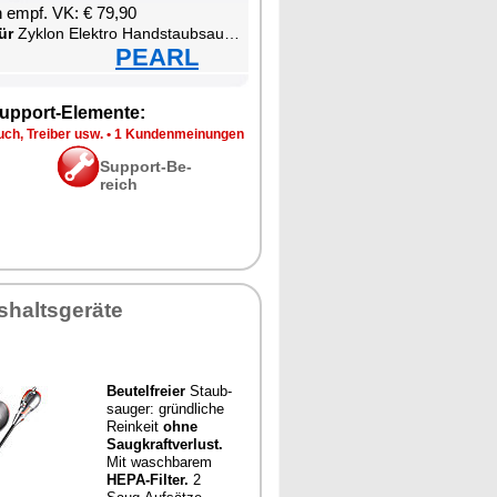
en empf. VK: € 79,90
ür
Zy­klon Elek­tro Hand­s­taub­sau­ger
PEARL
up­port-Ele­men­te:
ch, Trei­ber usw.
•
1 Kun­den­mei­nun­gen
Sup­port-Be­
reich
­halts­ge­rä­te
Beu­tel­frei­er
Staub­
sau­ger: gründ­li­che
Rein­keit
oh­ne
Saug­kraft­ver­lust.
Mit wasch­ba­rem
HE­PA-Fil­ter.
2