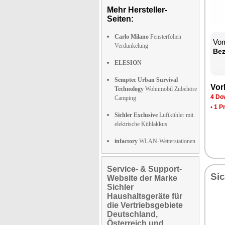
Mehr Hersteller-
Seiten:
Carlo Milano
Fensterfolien
Vom
Verdunkelung
Be­
ELESION
Semptec Urban Survival
Vor­
Technology
Wohnmobil Zubehöre
4 Dow
Camping
•
1 P
Sichler Exclusive
Luftkühler mit
elektrische Kühlakkus
infactory
WLAN-Wetterstationen
Service- & Support-
Sic
Website der Marke
Sichler
Haushaltsgeräte für
die Vertriebsgebiete
Deutschland,
Österreich und