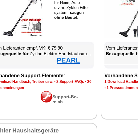
für Heim, Au­to
u.v.m. Zy­klon-Fil­ter­
sys­tem:
sau­gen
oh­ne Beu­tel
.
 Lie­fe­ran­ten empf. VK: € 79,90
Vom Lie­fe­ran­t
zugs­quel­le für
Zy­klon Elek­tro Hand­s­taub­sau­ger
Be­zugs­quel­le f
PEARL
han­de­ne Sup­port-Ele­men­te:
Vor­han­de­ne S
n­load Hand­buch, Trei­ber usw.
•
2 Sup­port-FAQs
•
20
1 Down­load Hand­bu
en­mei­nun­gen
•
1 Pres­se­stim­men
Sup­port-Be­
reich
h­ler Haus­halts­ge­rä­te