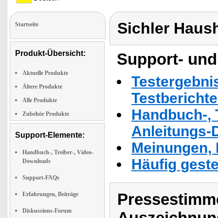
Sichler Haus
Startseite
Produkt-Übersicht:
Support- und
Aktuelle Produkte
Testergebni
Ältere Produkte
Testbericht
Alle Produkte
Handbuch-, T
Zubehör Produkte
Anleitungs-
Support-Elemente:
Meinungen, 
Handbuch-, Treiber-, Video-
Häufig geste
Downloads
Support-FAQs
Pressestimme
Erfahrungen, Beiträge
Diskussions-Forum
Auszeichnun