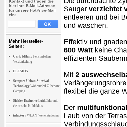
Die durchdachte Zyk
Kontakt und tragen Sie
hier Ihre E-Mail-Adresse
Sauger
verzichtet 
für unsere HotPrice-Mail
ein:
entleeren und bei B
und waschen.
Effektiv und gnade
Mehr Hersteller-
Seiten:
600 Watt
keine Ch
effizienten Sauber
Carlo Milano
Fensterfolien
Verdunkelung
ELESION
Mit
2 auswechselb
Semptec Urban Survival
Verlängerungsrohr
Technology
Wohnmobil Zubehöre
flexibel die ganze 
Camping
Sichler Exclusive
Luftkühler mit
Der
multifunktiona
elektrische Kühlakkus
Laub von der Terra
infactory
WLAN-Wetterstationen
Verbindungsschlauc