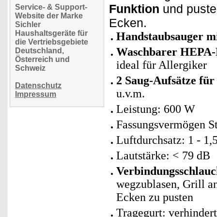
Funktion
und pusten
Service- & Support-
Website der Marke
Ecken.
Sichler
Haushaltsgeräte für
Handstaubsauger mi
die Vertriebsgebiete
Waschbarer HEPA-F
Deutschland,
Österreich und
ideal für Allergiker
Schweiz
2 Saug-Aufsätze für
Datenschutz
u.v.m.
Impressum
Leistung: 600 W
Fassungsvermögen Sta
Luftdurchsatz: 1 - 1,
Lautstärke: < 79 dB
Verbindungsschlauc
wegzublasen, Grill a
Ecken zu pusten
Tragegurt: verhinder