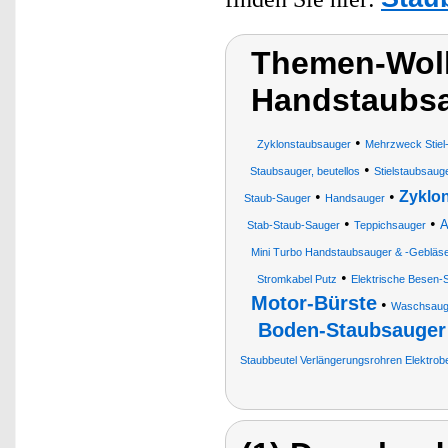
Themen-Wolk
Handstaubs
•
Zyklonstaubsauger
Mehrzweck Stiel
•
Staubsauger, beutellos
Stielstaubsaug
•
•
Zyklo
Staub-Sauger
Handsauger
•
•
A
Stab-Staub-Sauger
Teppichsauger
Mini Turbo Handstaubsauger & -Gebläs
•
Stromkabel Putz
Elektrische Besen-
Motor-Bürste
•
Waschsauger
Boden-Staubsauger
Staubbeutel Verlängerungsrohren Elektr