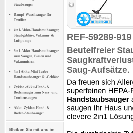
Staubsauger
Dampf-Waschsauger für
Textilien
4in1-Akku-Handstaubsauger,
REF-59289-91
Staubgebläse, Vakuum- &
Luftpumpe
Beutelfreier
Stau
3in1-Akku-Handstaubsauger
zum Saugen, Blasen und
Saugkraftverlus
Vakuumieren
Saug-Aufsätze.
4in1 Akku Mini Turbo
Handstaubsauger & -Gebläse
Da freuen sich Alle
Zyklon-Akku-Hand- &
superfeinen HEPA-Fi
Bodensauger zum Nass- und
Handstaubsauger
a
Trockensaugen
saugen Ihr Haus und 
Akku-Zyklon-Hand- &
Boden-Staubsauger
clevere 2in1-Lösun
Bleiben Sie mit uns im