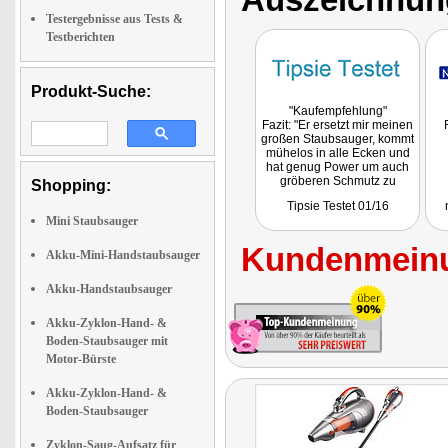
Testergebnisse aus Tests &
Testberichten
Produkt-Suche:
"Kaufempfehlung"
Fazit: "Er ersetzt mir meinen
großen Staubsauger, kommt
mühelos in alle Ecken und
hat genug Power um auch
gröberen Schmutz zu
Shopping:
saugen."
Tipsie Testet 01/16
Mini Staubsauger
Kundenmeinu
Akku-Mini-Handstaubsauger
Akku-Handstaubsauger
Akku-Zyklon-Hand- &
Boden-Staubsauger mit
Motor-Bürste
Akku-Zyklon-Hand- &
Boden-Staubsauger
Zyklon-Saug-Aufsatz für