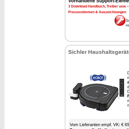
Vor­han­de­ne Sup­port-Ele­me
3 Down­load Hand­buch, Trei­ber usw.
Pres­se­stim­men & Aus­zeich­nun­gen
S
r
Sich­ler Haus­halts­ge­rä­
D
n
d
d
F
Vom Lie­fe­ran­ten empf. VK: € 6