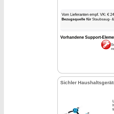
Vom Lie­fe­ran­ten empf. VK: € 2
Be­zugs­quel­le für
Staub­saug- & Bo­den­wisch-R
Vor­han­de­ne Sup­port-Ele­me
S
r
Sich­ler Haus­halts­ge­rä­
L
h
t