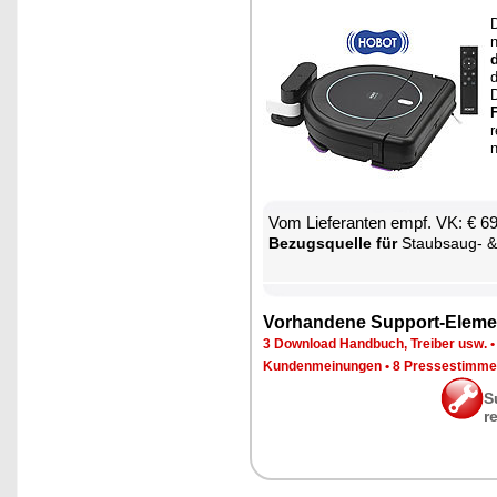
D
n
d
d
F
Vom Lie­fe­ran­ten empf. VK: € 6
Be­zugs­quel­le für
Staub­saug- & Bo­den­wisch-R
Vor­han­de­ne Sup­port-Ele­me
3 Down­load Hand­buch, Trei­ber usw.
Kun­den­mei­nun­gen
•
8 Pres­se­stim­m
S
r