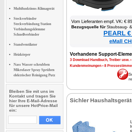
Multifunktions-Klimagerät
Steckverbinder
Vom Lie­fe­ran­ten empf. VK: € 8
Steckverbindung Station
Be­zugs­quel­le für
Staub­saug- & Bo­den­wisch-R
Verbindungsklemme
PEARL € 
Schnellverbinder
eMall CH
Standventilator
Vor­han­de­ne Sup­port-Ele­me
Heizkörper
3 Down­load Hand­buch, Trei­ber usw.
Nass Wasser schrubben
Kun­den­mei­nun­gen
•
8 Pres­se­stim­m
Mikrofaser Spray Sprühen
S
elektrischer Reinigung Putz
r
Bleiben Sie mit uns im
Kontakt und tragen Sie
Sich­ler Haus­halts­ge­rä­
hier Ihre E-Mail-Adresse
für unsere HotPrice-Mail
ein:
L
h
t