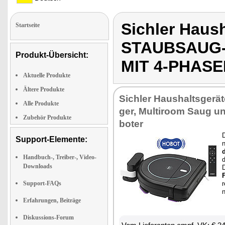
Sichler Haus
Startseite
STAUBSAUG
Produkt-Übersicht:
MIT 4-PHAS
Aktuelle Produkte
Ältere Produkte
Sich­ler Haus­halts­ge­r
Alle Produkte
ger, Mul­ti­room Saug u
Zubehör Produkte
bo­ter
D
Support-Elemente:
n
d
Handbuch-, Treiber-, Video-
d
Downloads
F
Support-FAQs
Erfahrungen, Beiträge
Diskussions-Forum