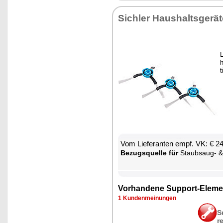
Sich­ler Haus­halts­ge­rä­
L
h
t
Vom Lie­fe­ran­ten empf. VK: € 2
Be­zugs­quel­le für
Staub­saug- & Bo­den­wisch-R
Vor­han­de­ne Sup­port-Ele­me
1 Kun­den­mei­nun­gen
S
r