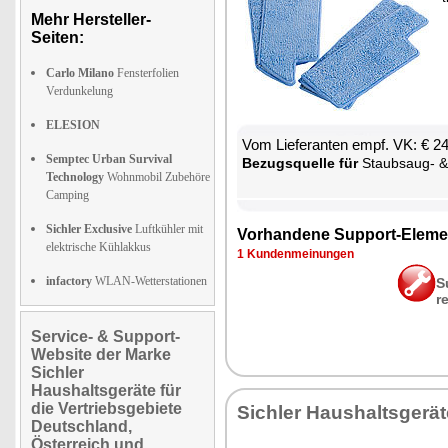
Mehr Hersteller-
Seiten:
Carlo Milano
Fensterfolien
Verdunkelung
ELESION
Vom Lie­fe­ran­ten empf. VK: € 2
Semptec Urban Survival
Be­zugs­quel­le für
Staub­saug- & Bo­den­wisch-R
Technology
Wohnmobil Zubehöre
Camping
Sichler Exclusive
Luftkühler mit
Vor­han­de­ne Sup­port-Ele­me
elektrische Kühlakkus
1 Kun­den­mei­nun­gen
infactory
WLAN-Wetterstationen
S
r
Service- & Support-
Website der Marke
Sichler
Haushaltsgeräte für
die Vertriebsgebiete
Sich­ler Haus­halts­ge­rä­
Deutschland,
Österreich und