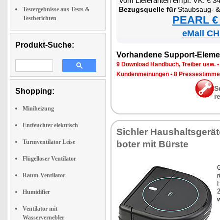
Vom Lie­fe­ran­ten empf. VK: € 3
Be­zugs­quel­le für
Staub­saug- & Bo­den­wisch-R
Testergebnisse aus Tests &
PEARL € 
Testberichten
eMall CH
Produkt-Suche:
Vor­han­de­ne Sup­port-Ele­me
9 Down­load Hand­buch, Trei­ber usw.
Kun­den­mei­nun­gen
•
8 Pres­se­stim­m
S
Shopping:
r
Miniheizung
Entfeuchter elektrisch
Sich­ler Haus­halts­ge­rä­
Turmventilator Leise
bo­ter mit Bürs­te
Flügelloser Ventilator
G
Raum-Ventilator
r
H
2
Humidifier
w
Ventilator mit
Wasservernebler