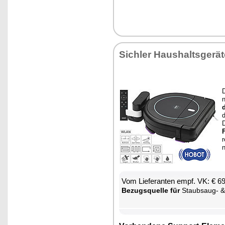
Sich­ler Haus­halts­ge­rä­
D
n
d
d
F
Vom Lie­fe­ran­ten empf. VK: € 6
Be­zugs­quel­le für
Staub­saug- & Bo­den­wisch-R