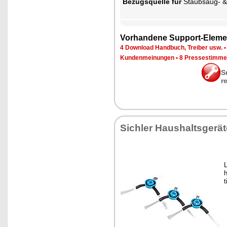
Be­zugs­quel­le für
Staub­saug- & Bo­den­wisch-R
Vor­han­de­ne Sup­port-Ele­me
4 Down­load Hand­buch, Trei­ber usw.
Kun­den­mei­nun­gen
•
8 Pres­se­stim­m
S
r
Sich­ler Haus­halts­ge­rä­
L
h
t