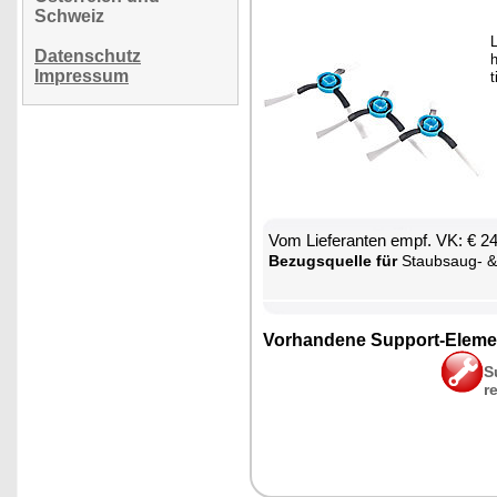
Schweiz
L
Datenschutz
h
Impressum
t
Vom Lie­fe­ran­ten empf. VK: € 2
Be­zugs­quel­le für
Staub­saug- & Bo­den­wisch-R
Vor­han­de­ne Sup­port-Ele­me
S
r