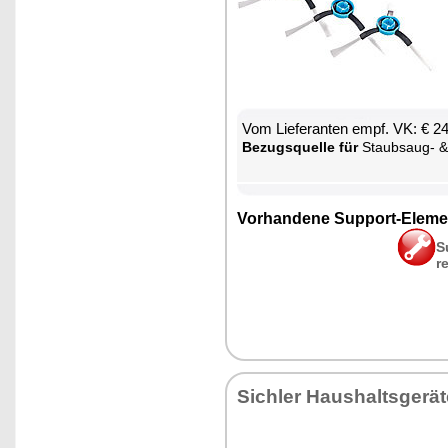
Vom Lie­fe­ran­ten empf. VK: € 2
Be­zugs­quel­le für
Staub­saug- & Bo­den­wisch-R
Vor­han­de­ne Sup­port-Ele­me
S
r
Sich­ler Haus­halts­ge­rä­