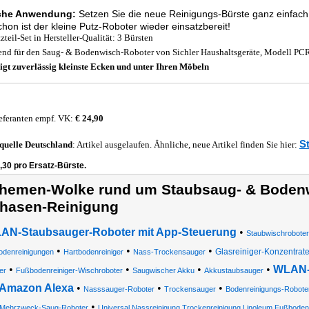
che Anwendung:
Setzen Sie die neue Reinigungs-Bürste ganz einfach 
hon ist der kleine Putz-Roboter wieder einsatzbereit!
zteil-Set in Hersteller-Qualität: 3 Bürsten
end für den Saug- & Bodenwisch-Roboter von Sichler Haushaltsgeräte, Modell P
igt zuverlässig kleinste Ecken und unter Ihren Möbeln
eferanten empf. VK:
€ 24,90
S
quelle
Deutschland
: Artikel ausgelaufen. Ähnliche, neue Artikel finden Sie hier:
,30 pro Ersatz-Bürste.
hemen-Wolke rund um Staubsaug- & Bodenw
hasen-Reinigung
AN-Staubsauger-Roboter mit App-Steuerung
•
Staubwischroboter
•
•
•
Glasreiniger-Konzentrat
odenreinigungen
Hartbodenreiniger
Nass-Trockensauger
•
•
•
•
WLAN-S
er
Fußbodenreiniger-Wischroboter
Saugwischer Akku
Akkustaubsauger
 Amazon Alexa
•
•
•
Nasssauger-Roboter
Trockensauger
Bodenreinigungs-Roboter 
•
Mehrzweck-Saug-Roboter
Universal Nassreinigung Trockenreinigung Linoleum Fußboden 