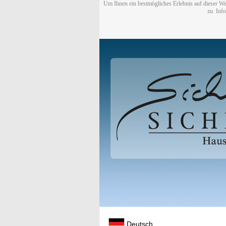
Um Ihnen ein bestmögliches Erlebnis auf dieser We
zu. Inf
Deutsch