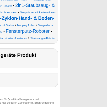
2in1-Staubsaug- &
•
r-Roboter
•
hroboter nass
Saugroboter mit Ladestationen
-Zyklon-Hand- & Boden-
•
•
 mit Station
Mopping Robot
Saug-Wisch-
Fensterputz-Roboter
•
•
pp
•
er mit Wischfunktionen
Staubsauger-Roboter
geräte Produkt
ment für Qualitäts-Management und
-Mail zu deren Zufriedenheit, Erfahrungen und