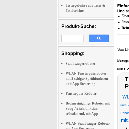
Testergebnisse aus Tests &
Einfa
Testberichten
Und sc
Ersat
Pass
Produkt-Suche:
Rein
Vom Li
Shopping:
Bezugs
Staubsaugerroboter
Nur € 2
WLAN-Fensterputzroboter
T
mit 2-seitiger Sprühfunktion
und App-Steuerung
P
Fensterputz-Roboter
WL
Bodenreinigungs-Roboter mit
und B
Saug-,Wischfunktion,
Robot
selbstladend, mit App
mit
WLAN-Staubsauger-Roboter
•
mit App-Steuerung