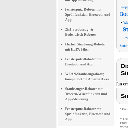
Trepp
Fensterputz-Roboter mit
Bod
Sprühfunktion, Bluetooth und
App
•
Wi
S
2in1-Staubsaug- &
Bodenwisch-Roboter
Ro
Flacher Staubsaug-Roboter
Boden
mit HEPA-Filter
Fensterputz-Roboter mit
Bluetooth und App
Di
Si
WLAN-Staubsaugroboter,
kompatibel mit Amazon Alexa
[an er
Staubsauger-Roboter mit
Trocken-Wischfunktion und
Si
App-Steuerung
Fensterputz-Roboter mit
* Pre
Sprühfunktion, Bluetooth und
App
** Di
Produ
Verbe