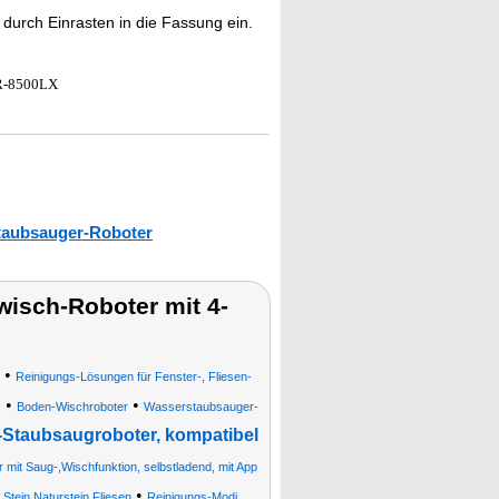
durch Einrasten in die Fassung ein.
CR-8500LX
taubsauger-Roboter
isch-Roboter mit 4-
•
Reinigungs-Lösungen für Fenster-, Fliesen-
•
•
e
Boden-Wischroboter
Wasserstaubsauger-
taubsaugroboter, kompatibel
mit Saug-,Wischfunktion, selbstladend, mit App
•
Stein Naturstein Fliesen
Reinigungs-Modi