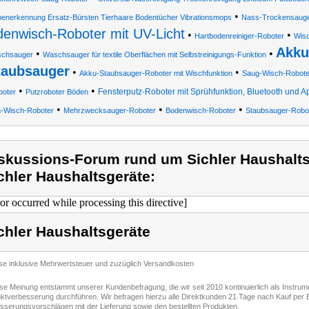
•
enerkennung Ersatz-Bürsten Tierhaare Bodentücher Vibrationsmops
Nass-Trockensauge
enwisch-Roboter mit UV-Licht
•
•
Hartbodenreiniger-Roboter
Wisc
Akku
•
•
schsauger
Waschsauger für textile Oberflächen mit Selbstreinigungs-Funktion
taubsauger
•
•
Akku-Staubsauger-Roboter mit Wischfunktion
Saug-Wisch-Roboter
•
•
Fensterputz-Roboter mit Sprühfunktion, Bluetooth und A
boter
Putzroboter Böden
•
•
•
-Wisch-Roboter
Mehrzwecksauger-Roboter
Bodenwisch-Roboter
Staubsauger-Robot
skussions-Forum rund um Sichler Haushalts
chler Haushaltsgeräte:
ror occurred while processing this directive]
chler Haushaltsgeräte
ise inklusive Mehrwertsteuer und zuzüglich Versandkosten
ese Meinung entstammt unserer Kundenbefragung, die wir seit 2010 kontinuierlich als Instru
ktverbesserung durchführen. Wir befragen hierzu alle Direktkunden 21 Tage nach Kauf per E
sserungsvorschlägen mit der Lieferung sowie den bestellten Produkten.