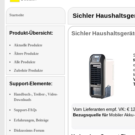
Sichler Haushalts
Startseite
Sich­ler Haus­halts­ge­rä­
Produkt-Übersicht:
Aktuelle Produkte
Ältere Produkte
S
f
Alle Produkte
o
Zubehör Produkte
t
V
Support-Elemente:
T
Handbuch-, Treiber-, Video-
Downloads
Vom Lie­fe­ran­ten empf. VK: € 1
Support-FAQs
Be­zugs­quel­le für
Mo­bi­ler Ak­ku-
Erfahrungen, Beiträge
Diskussions-Forum