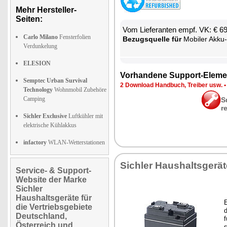
Mehr Hersteller-
Seiten:
Vom Lie­fe­ran­ten empf. VK: € 6
Carlo Milano
Fensterfolien
Be­zugs­quel­le für
Mo­bi­ler Ak­ku-
Verdunkelung
ELESION
Vor­han­de­ne Sup­port-Ele­me
Semptec Urban Survival
2 Down­load Hand­buch, Trei­ber usw.
Technology
Wohnmobil Zubehöre
Camping
S
r
Sichler Exclusive
Luftkühler mit
elektrische Kühlakkus
infactory
WLAN-Wetterstationen
Sich­ler Haus­halts­ge­rä­
Service- & Support-
Website der Marke
Sichler
Haushaltsgeräte für
E
die Vertriebsgebiete
d
Deutschland,
f
Österreich und