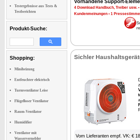
Vor­han­de­ne Sup­port-Ele­me
Testergebnisse aus Tests &
4 Down­load Hand­buch, Trei­ber usw.
Testberichten
Kun­den­mei­nun­gen
•
1 Pres­se­stim­m
S
r
Produkt-Suche:
Sich­ler Haus­halts­ge­rä­
Shopping:
Miniheizung
Entfeuchter elektrisch
D
z
V
Turmventilator Leise
t
Flügelloser Ventilator
F
Raum-Ventilator
Humidifier
Ventilator mit
Vom Lie­fe­ran­ten empf. VK: € 1
Wasservernebler