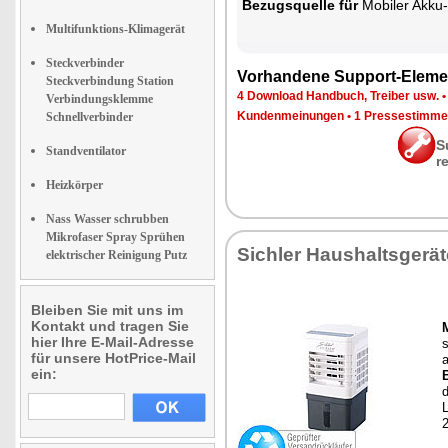
Be­zugs­quel­le für
Mo­bi­ler Ak­ku-
Multifunktions-Klimagerät
Steckverbinder
Vor­han­de­ne Sup­port-Ele­me
Steckverbindung Station
4 Down­load Hand­buch, Trei­ber usw.
Verbindungsklemme
Kun­den­mei­nun­gen
•
1 Pres­se­stim­m
Schnellverbinder
S
Standventilator
r
Heizkörper
Nass Wasser schrubben
Mikrofaser Spray Sprühen
Sich­ler Haus­halts­ge­rä­
elektrischer Reinigung Putz
Bleiben Sie mit uns im
Kontakt und tragen Sie
M
hier Ihre E-Mail-Adresse
s
für unsere HotPrice-Mail
ein:
B
d
L
2