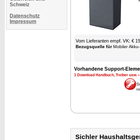
Schweiz
Datenschutz
Impressum
Vom Lie­fe­ran­ten empf. VK: € 1
Be­zugs­quel­le für
Mo­bi­ler Ak­ku-
Vor­han­de­ne Sup­port-Ele­me
1 Down­load Hand­buch, Trei­ber usw.
S
r
Sichler Haushalts