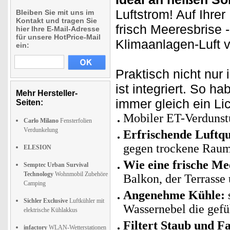
Luftstrom! Auf Ihrer
Bleiben Sie mit uns im
Kontakt und tragen Sie
frisch Meeresbrise 
hier Ihre E-Mail-Adresse
für unsere HotPrice-Mail
Klimaanlagen-Luft v
ein:
Praktisch nicht nur
ist integriert. So h
Mehr Hersteller-
immer gleich ein Lic
Seiten:
Mobiler ET-Verdunst
Carlo Milano
Fensterfolien
Verdunkelung
Erfrischende Luftqu
gegen trockene Raum
ELESION
Wie eine frische Me
Semptec Urban Survival
Technology
Wohnmobil Zubehöre
Balkon, der Terrasse 
Camping
Angenehme Kühle:
Sichler Exclusive
Luftkühler mit
Wassernebel die gefü
elektrische Kühlakkus
Filtert Staub und F
infactory
WLAN-Wetterstationen