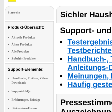
Sichler Haus
Startseite
Produkt-Übersicht:
Support- und
Aktuelle Produkte
Testergebni
Ältere Produkte
Testbericht
Alle Produkte
Handbuch-, T
Zubehör Produkte
Anleitungs-
Support-Elemente:
Meinungen, 
Handbuch-, Treiber-, Video-
Häufig geste
Downloads
Support-FAQs
Pressestimme
Erfahrungen, Beiträge
Diskussions-Forum
Auszeichnun