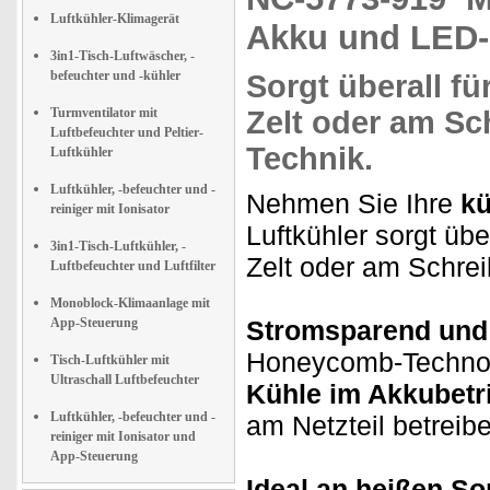
Luftkühler-Klimagerät
Akku und LED
3in1-Tisch-Luftwäscher, -
befeuchter und -kühler
Sorgt überall fü
Turmventilator mit
Zelt oder am Sc
Luftbefeuchter und Peltier-
Technik
.
Luftkühler
Luftkühler, -befeuchter und -
Nehmen Sie Ihre
kü
reiniger mit Ionisator
Luftkühler sorgt übe
3in1-Tisch-Luftkühler, -
Zelt oder am Schrei
Luftbefeuchter und Luftfilter
Monoblock-Klimaanlage mit
App-Steuerung
Stromsparend und e
Honeycomb-Technolo
Tisch-Luftkühler mit
Ultraschall Luftbefeuchter
Kühle im Akkubetr
Luftkühler, -befeuchter und -
am Netzteil betreib
reiniger mit Ionisator und
App-Steuerung
Ideal an heißen S