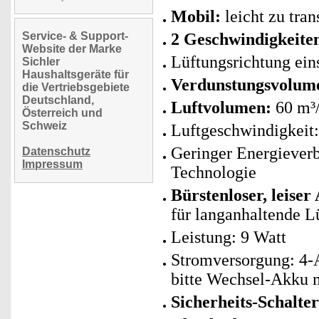
Mobil:
leicht zu tra
Service- & Support-
2 Geschwindigkeite
Website der Marke
Lüftungsrichtung eins
Sichler
Haushaltsgeräte für
Verdunstungsvolum
die Vertriebsgebiete
Deutschland,
Luftvolumen:
60 m³
Österreich und
Schweiz
Luftgeschwindigkeit:
Geringer Energiever
Datenschutz
Impressum
Technologie
Bürstenloser, leiser
für langanhaltende L
Leistung: 9 Watt
Stromversorgung: 4
bitte Wechsel-Akku m
Sicherheits-Schalter