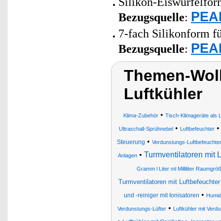
Silikon-Eiswürfelfor
PEAR
Bezugsquelle
:
7-fach Silikonform fü
PEAR
Bezugsquelle
:
Themen-Wolk
Luftkühler
•
Klima-Zubehör
Tisch-Klimageräte als 
•
Ultraschall-Sprühnebel
Luftbefeuchter
•
Steuerung
Verdunstungs-Luftbefeuchte
•
Turmventilatoren mit L
Anlagen
Gramm l Liter ml Milliliter Raumgr
Turmventilatoren mit Luftbefeuchter 
•
und -reiniger mit Ionisatoren
Humid
•
Verdunstungs-Lüfter
Luftkühler mit Verdu