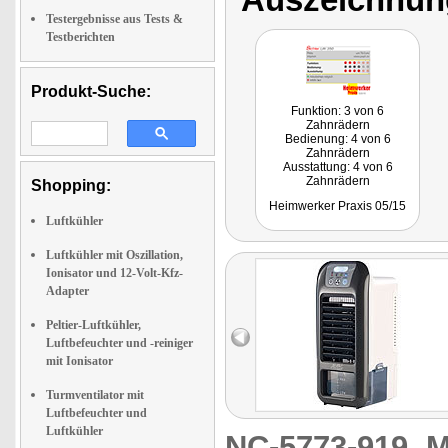
Testergebnisse aus Tests &
Testberichten
Produkt-Suche:
Funktion: 3 von 6
Zahnrädern
Bedienung: 4 von 6
Zahnrädern
Ausstattung: 4 von 6
Zahnrädern
Shopping:
Fazit: "Temperaturgeplagte
Heimwerker Praxis 05/15
Zeitgenossen finden mit
Luftkühler
dem Sichler LW 350 eine
willkommene Abkühlung."
Luftkühler mit Oszillation,
Ionisator und 12-Volt-Kfz-
Adapter
Peltier-Luftkühler,
Luftbefeuchter und -reiniger
mit Ionisator
Turmventilator mit
Luftbefeuchter und
Luftkühler
NC-5773-919
M