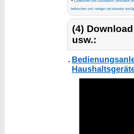
•
Luftkühler mit Oszillation, Ionisator 
befeuchter und -reiniger mit Ionisator und 
(4) Download
usw.:
Bedienungsanle
Haushaltsgerät