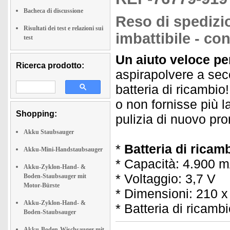
Bacheca di discussione
Reso di spedizio
Risultati dei test e relazioni sui
imbattibile - co
test
Un aiuto veloce pe
Ricerca prodotto:
aspirapolvere a sec
batteria di ricambio
o non fornisse più 
Shopping:
pulizia di nuovo pro
Akku Staubsauger
*
Batteria di ricam
Akku-Mini-Handstaubsauger
* Capacità: 4.900 m
Akku-Zyklon-Hand- &
* Voltaggio: 3,7 V
Boden-Staubsauger mit
Motor-Bürste
* Dimensioni: 210 x
Akku-Zyklon-Hand- &
* Batteria di ricambi
Boden-Staubsauger
Akku-Boden-Wischsauger mit