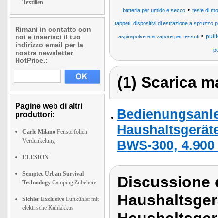
Textilien
•
batteria per umido e secco
teste di mo
tappeti, dispositivi di estrazione a spruzzo p
Rimani in contatto con
•
noi e inserisci il tuo
puli
aspirapolvere a vapore per tessuti
indirizzo email per la
po
nostra newsletter
HotPrice.:
(1) Scarica ma
Pagine web di altri
Bedienungsanlei
produttori:
Haushaltsgerät
Carlo Milano
Fensterfolien
Verdunkelung
BWS-300, 4.900
ELESION
Semptec Urban Survival
Discussione d
Technology
Camping Zubehöre
Haushaltsger
Sichler Exclusive
Luftkühler mit
elektrische Kühlakkus