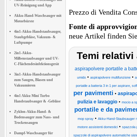
UV-Reinigung und App
Prezzo di Vendita Cons
Akku-Hand-Waschsauger mit
Motorbürste
Fonte di approvvigi
4in1-Akku-Handstaubsauger,
neue Artikel finden Si
Staubgebläse, Vakuum- &
Luftpumpe
Temi relativ
2in1-Akku-
Milbenstaubsauger und UV-
C-Flächendesinfektionsgerät
aspirapolvere portatile a batt
3in1-Akku-Handstaubsauger
•
•
umido
aspirapolvere multifunzione
a
zum Saugen, Blasen und
Vakuumieren
portatile a batteria 3 in 1 per aspirare, so
per pavimenti
•
aspirapo
4in1 Akku Mini Turbo
Handstaubsauger & -Gebläse
pulizia e lavaggio
•
mocio a s
portatile e da pavim
Zyklon-Akku-Hand- &
Bodensauger zum Nass- und
•
mop spray
Akku-Hand-Staubsauger mi
Trockensaugen
•
motore assistenti domestici
spazzola p
Dampf-Waschsauger für
spazzole di aspirapolvere automatiche siste