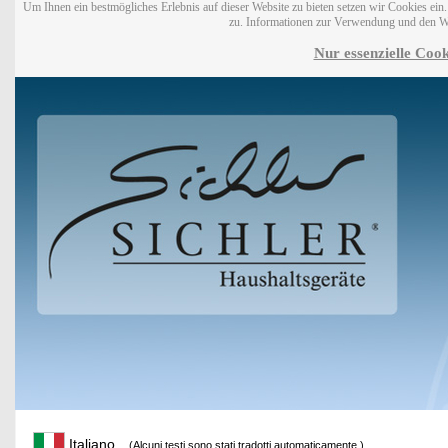
Um Ihnen ein bestmögliches Erlebnis auf dieser Website zu bieten setzen wir Cookies ei
zu. Informationen zur Verwendung und den W
Nur essenzielle Cook
Italiano
(Alcuni testi sono stati tradotti automaticamente.)