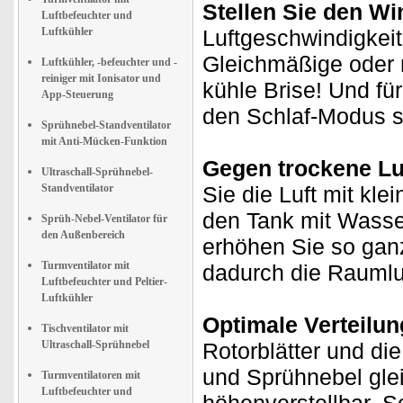
Stellen Sie den W
Luftbefeuchter und
Luftkühler
Luftgeschwindigkei
Gleichmäßige oder n
Luftkühler, -befeuchter und -
reiniger mit Ionisator und
kühle Brise! Und f
App-Steuerung
den Schlaf-Modus s
Sprühnebel-Standventilator
mit Anti-Mücken-Funktion
Gegen trockene Lu
Ultraschall-Sprühnebel-
Standventilator
Sie die Luft mit kle
den Tank mit Wasse
Sprüh-Nebel-Ventilator für
den Außenbereich
erhöhen Sie so ganz
Turmventilator mit
dadurch die Raumlu
Luftbefeuchter und Peltier-
Luftkühler
Optimale Verteilu
Tischventilator mit
Ultraschall-Sprühnebel
Rotorblätter und di
und Sprühnebel gleic
Turmventilatoren mit
Luftbefeuchter und