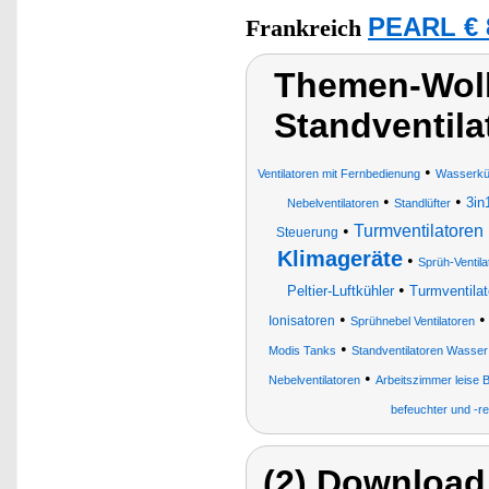
PEARL € 
Frankreich
Themen-Wolk
Standventila
•
Ventilatoren mit Fernbedienung
Wasserküh
•
•
3in
Nebelventilatoren
Standlüfter
•
Turmventilatoren 
Steuerung
Klimageräte
•
Sprüh-Ventila
•
Peltier-Luftkühler
Turmventilat
•
Ionisatoren
Sprühnebel Ventilatoren
•
Modis Tanks
Standventilatoren Wasser
•
Nebelventilatoren
Arbeitszimmer leise B
befeuchter und -re
(2) Download