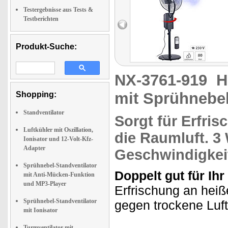
Testergebnisse aus Tests &
Testberichten
Produkt-Suche:
NX-3761-919
H
mit Sprühnebel
Shopping:
Standventilator
Sorgt für Erfri
Luftkühler mit Oszillation,
die Raumluft.
3 
Ionisator und 12-Volt-Kfz-
Adapter
Geschwindigkei
Sprühnebel-Standventilator
Doppelt gut für Ih
mit Anti-Mücken-Funktion
und MP3-Player
Erfrischung an heiß
Sprühnebel-Standventilator
gegen trockene Luft
mit Ionisator
Turmventilator mit