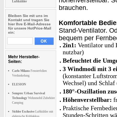
höhenverstellbar. S
Luftkühler
brauchen.
Bleiben Sie mit uns im
Kontakt und tragen Sie
Komfortable Bedi
hier Ihre E-Mail-Adresse
für unsere HotPrice-Mail
Stand-Ventilator. 
ein:
bequem per Fernbed
2in1:
Ventilator und 
nutzbar)
Mehr Hersteller-
Befeuchtet die Umge
Seiten:
3 Windmodi mit 3 ei
Carlo Milano
Fensterfolien
(konstanter Luftstro
Verdunkelung
Wechsel) und Schlaf 
ELESION
180°-Oszillation zu
Semptec Urban Survival
Technology
Wohnmobil Zubehöre
Höhenverstellbar:
fr
Camping
Praktische Fernbedie
Sichler Exclusive
Luftkühler mit
Stunden-Schritten wä
elektrische Kühlakkus