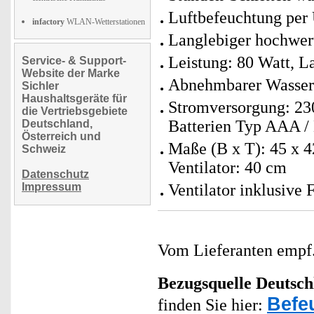
Luftbefeuchtung per U
infactory
WLAN-Wetterstationen
Langlebiger hochwert
Leistung: 80 Watt, L
Service- & Support-
Website der Marke
Abnehmbarer Wassert
Sichler
Haushaltsgeräte für
Stromversorgung: 230
die Vertriebsgebiete
Batterien Typ AAA / 
Deutschland,
Österreich und
Maße (B x T): 45 x 4
Schweiz
Ventilator: 40 cm
Datenschutz
Impressum
Ventilator inklusive
Vom Lieferanten emp
Bezugsquelle
Deutsch
Befe
finden Sie hier: