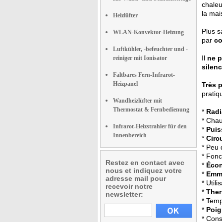
chaleu
la mai
Heizlüfter
Plus s
WLAN-Konvektor-Heizung
par
co
Luftkühler, -befeuchter und -
Il
ne p
reiniger mit Ionisator
silen
Faltbares Fern-Infrarot-
Heizpanel
Très 
pratiq
Wandheizlüfter mit
Thermostat & Fernbedienung
*
Radi
* Chau
Infrarot-Heizstrahler für den
*
Puis
Innenbereich
*
Circ
* Peu 
* Fonc
Restez en contact avec
*
Écon
nous et indiquez votre
*
Emma
adresse mail pour
* Util
recevoir notre
*
Ther
newsletter:
* Temp
*
Poig
* Con