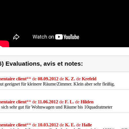
6) Evaluations, avis et notes:
ntaire client
** de
08.09.2012
de
K. Z.
de
Krefeld
ut geeignet für kleinere Räume/Zimmer. Klein aber sehr fleißig.
ntaire client
** de
11.06.2012
de
F. L.
de
Hilden
t sich sehr gut für Wohnwagen und Räume bis 10quadratmeter
ntaire client
** de
10.03.2012
de
K. E.
de
Halle