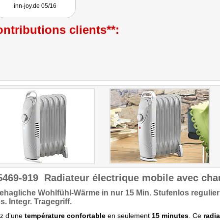
zuverlässige Arbeit und das
inn-joy.de 05/16
schnelle Aufheizen von
kleinen bis mittleren
Räumen."
ntributions clients**:
5469-919
Radiateur électrique mobile avec chau
ehagliche Wohlfühl-Wärme
in nur 15 Min. Stufenlos
regulie
s. Integr. Tragegriff.
ez d'une
température confortable
en seulement
15 minutes
. Ce
radi