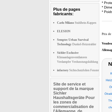
* Prot
* Dime
Plus de pages
* Poid
fabricants:
Carlo Milano
Stuhlbein-Kappen
ELESION
Prix de
Semptec Urban Survival
Vendeu
Technology
Dunkel-Heizstrahler
Allema
Sichler Exclusive
Klimaanlagenventilatoren
Verdampfer Verdunstungskühlung
N
infactory
Sichtschutzfolien Fenster
R
Heiz
Site de service et
Öl
support de la marque
Sichler
Ölradi
Haushaltsgeräte Pour
Th
les zones de
commercialisation de
ch
l'Allemagne, de