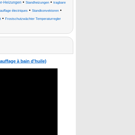
•
•
r-Heizungen
Standheizungen
tragbare
•
•
auffage électriques
Standkonvektoren
•
t
Frostschutzwächter Temperaturregler
uffage à bain d'huile)