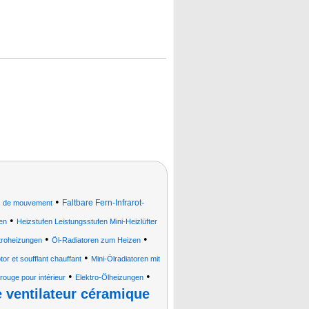
•
Faltbare Fern-Infrarot-
s de mouvement
•
en
Heizstufen Leistungsstufen Mini-Heizlüfter
•
•
troheizungen
Öl-Radiatoren zum Heizen
•
tor et soufflant chauffant
Mini-Ölradiatoren mit
•
•
arouge pour intérieur
Elektro-Ölheizungen
 ventilateur céramique