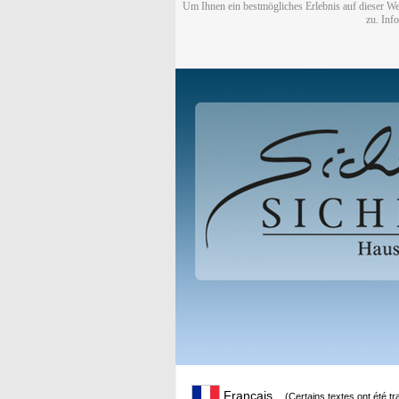
Um Ihnen ein bestmögliches Erlebnis auf dieser We
zu. Inf
Français
(Certains textes ont été t