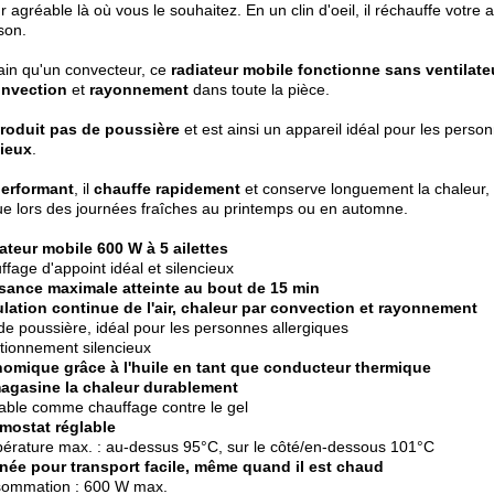
r agréable là où vous le souhaitez. En un clin d'oeil, il réchauffe votre a
son.
ain qu'un convecteur, ce
radiateur mobile fonctionne sans ventilate
nvection
et
rayonnement
dans toute la pièce.
roduit pas de poussière
et est ainsi un appareil idéal pour les person
cieux
.
performant
, il
chauffe rapidement
et conserve longuement la chaleur, 
ue lors des journées fraîches au printemps ou en automne.
ateur mobile 600 W à 5 ailettes
ffage d'appoint idéal et silencieux
sance maximale atteinte au bout de 15 min
ulation continue de l'air, chaleur par convection et rayonnement
de poussière, idéal pour les personnes allergiques
tionnement silencieux
omique grâce à l'huile en tant que conducteur thermique
gasine la chaleur durablement
isable comme chauffage contre le gel
mostat réglable
érature max. : au-dessus 95°C, sur le côté/en-dessous 101°C
née pour transport facile, même quand il est chaud
sommation : 600 W max.