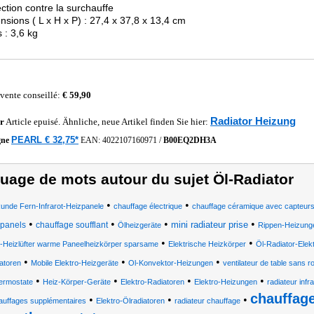
ection contre la surchauffe
nsions ( L x H x P) : 27,4 x 37,8 x 13,4 cm
s : 3,6 kg
 vente conseillé:
€ 59,90
Radiator Heizung
r
Article epuisé. Ähnliche, neue Artikel finden Sie hier:
PEARL € 32,75*
gne
EAN:
4022107160971
/
B00EQ2DH3A
uage de mots autour du sujet Öl-Radiator
•
•
unde Fern-Infrarot-Heizpanele
chauffage électrique
chauffage céramique avec capteur
•
•
•
•
mini radiateur prise
panels
chauffage soufflant
Ölheizgeräte
Rippen-Heizung
•
•
-Heizlüfter warme Paneelheizkörper sparsame
Elektrische Heizkörper
Öl-Radiator-Elek
•
•
•
atoren
Mobile Elektro-Heizgeräte
Ol-Konvektor-Heizungen
ventilateur de table sans ro
•
•
•
•
ermostate
Heiz-Körper-Geräte
Elektro-Radiatoren
Elektro-Heizungen
radiateur infr
chauffage
•
•
•
auffages supplémentaires
Elektro-Ölradiatoren
radiateur chauffage