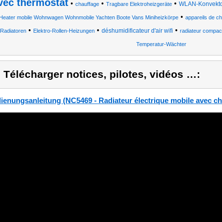
vec thermostat
•
•
•
WLAN-Konvekto
chauffage
Tragbare Elektroheizgeräte
•
Heater mobile Wohnwagen Wohnmobile Yachten Boote Vans Miniheizkörpe
appareils de ch
•
•
•
déshumidificateur d'air wifi
Radiatoren
Elektro-Rollen-Heizungen
radiateur compac
Temperatur-Wächter
) Télécharger notices, pilotes, vidéos …:
ienungsanleitung (NC5469 - Radiateur électrique mobile avec cha