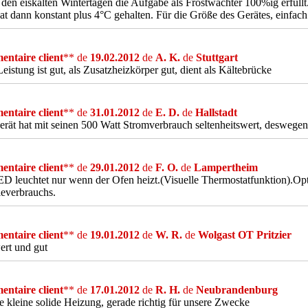
 den eiskalten Wintertagen die Aufgabe als Frostwächter 100%ig erfüll
at dann konstant plus 4°C gehalten. Für die Größe des Gerätes, einfach
ntaire client
** de
19.02.2012
de
A. K.
de
Stuttgart
Leistung ist gut, als Zusatzheizkörper gut, dient als Kältebrücke
ntaire client
** de
31.01.2012
de
E. D.
de
Hallstadt
rät hat mit seinen 500 Watt Stromverbrauch seltenheitswert, deswegen
ntaire client
** de
29.01.2012
de
F. O.
de
Lampertheim
D leuchtet nur wenn der Ofen heizt.(Visuelle Thermostatfunktion).Opt
everbrauchs.
ntaire client
** de
19.01.2012
de
W. R.
de
Wolgast OT Pritzier
ert und gut
ntaire client
** de
17.01.2012
de
R. H.
de
Neubrandenburg
 kleine solide Heizung, gerade richtig für unsere Zwecke