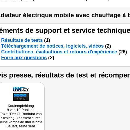
diateur électrique mobile avec chauffage à b
éments de support et service technique
Résultats de tests
(1)
Téléchargement de notices, logiciels, vidéos
(2)
Contributions, évaluations et retours d'expérience
(26)
Foire aux questions
(2)
is presse, résultats de test et récompe
Kaufempfehlung
9 von 10 Punkten
Fazit: "Der Öl-Radiator von
Sichler (...) besticht durch
seine kompakte und leichte
Bauart, seine sehr