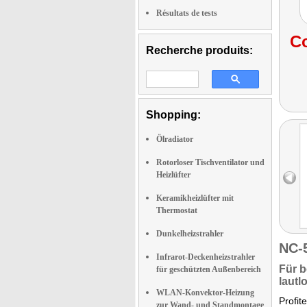
Résultats de tests
Co
Recherche produits:
Shopping:
Ölradiator
Rotorloser Tischventilator und
Heizlüfter
Keramikheizlüfter mit
Thermostat
Dunkelheizstrahler
NC-
Infrarot-Deckenheizstrahler
Für
b
für geschützten Außenbereich
lautlo
WLAN-Konvektor-Heizung
Profit
zur Wand- und Standmontage