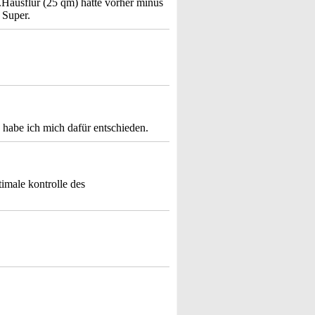
t.Hausflur (25 qm) hatte vorher minus
 Super.
 habe ich mich dafür entschieden.
imale kontrolle des