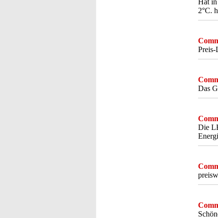
Hat in
2°C. h
Comme
Preis-
Comme
Das Ge
Comme
Die LE
Energi
Comme
preisw
Comme
Schöne