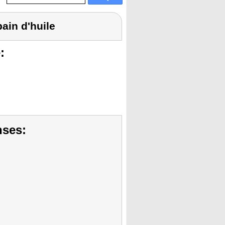
ain d'huile
:
nses: