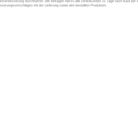
ktverbesserung durchführen. Wir befragen hierzu alle Direktkunden 21 Tage nach Kauf per E
sserungsvorschlägen mit der Lieferung sowie den bestellten Produkten.