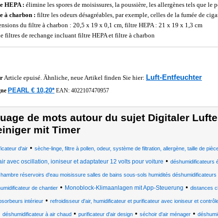
re HEPA :
élimine les spores de moisissures, la poussière, les allergènes tels que le p
re à charbon :
filtre les odeurs désagréables, par exemple, celles de la fumée de ciga
nsions du filtre à charbon : 20,5 x 19 x 0,1 cm, filtre HEPA : 21 x 19 x 1,3 cm
e filtres de rechange incluant filtre HEPA et filtre à charbon
Luft-Entfeuchter
r
Article epuisé. Ähnliche, neue Artikel finden Sie hier:
PEARL € 10,20*
gne
EAN:
4022107470957
uage de mots autour du sujet Digitaler Lufte
einiger mit Timer
•
ficateur d'air
sèche-linge, filtre à pollen, odeur, système de filtration, allergène, taille de pièc
•
air avec oscillation, ioniseur et adaptateur 12 volts pour voiture
déshumidificateurs 
hambre réservoirs d'eau moisissure salles de bains sous-sols humidités déshumidificateurs
•
•
Monoblock-Klimaanlagen mit App-Steuerung
umidificateur de chantier
distances 
•
bsorbeurs intérieur
refroidisseur d'air, humidificateur et purificateur avec ioniseur et contrôl
•
•
•
déshumidificateur à air chaud
purificateur d'air design
séchoir d'air ménager
déshumid