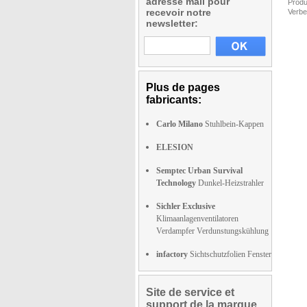
adresse mail pour
Produ
recevoir notre
Verbe
newsletter:
Plus de pages
fabricants:
Carlo Milano
Stuhlbein-Kappen
ELESION
Semptec Urban Survival
Technology
Dunkel-Heizstrahler
Sichler Exclusive
Klimaanlagenventilatoren
Verdampfer Verdunstungskühlung
infactory
Sichtschutzfolien Fenster
Site de service et
support de la marque