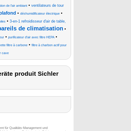
•
ventilateurs de tour
tion de l'air ambiant
 plafond
•
•
déshumidificateur électrique
•
3-en-1 refroidisseur d'air de table,
iles
pareils de climatisation
•
•
•
eur
purificateur d'air avec filtre HEPA
•
ette filtre à carbone
filtre à charbon actif pour
ur cave
räte produit Sichler
ment für Qualitäts-Management und