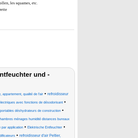
ollen, les squames, etc.
rette
ntfeuchter und -
•
refroidisseur
e, appartement, qualité de l'air
•
électriques avec fonctions de désodorisant
•
 portables déshydrateurs de construction
chambres ménages humidité distances bureaux
•
•
e par application
Elektrische Entfeuchter
•
refroidisseur d'air Peltier,
ificateurs