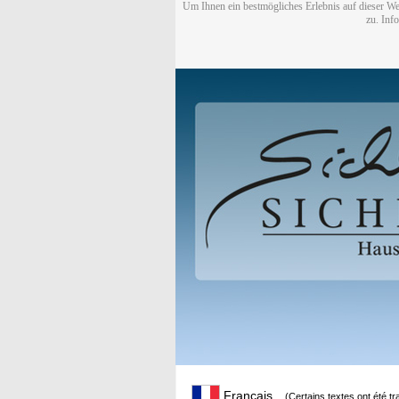
Um Ihnen ein bestmögliches Erlebnis auf dieser We
zu. Inf
Français
(Certains textes ont été t