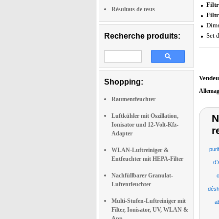
Filt
Résultats de tests
Filt
Dime
Recherche produits:
Set d
Vendeu
Shopping:
Allema
Raumentfeuchter
Luftkühler mit Oszillation,
N
Ionisator und 12-Volt-Kfz-
r
Adapter
puri
WLAN-Luftreiniger &
Entfeuchter mit HEPA-Filter
d'
Nachfüllbarer Granulat-
c
Luftentfeuchter
désh
Multi-Stufen-Luftreiniger mit
a
Filter, Ionisator, UV, WLAN &
App