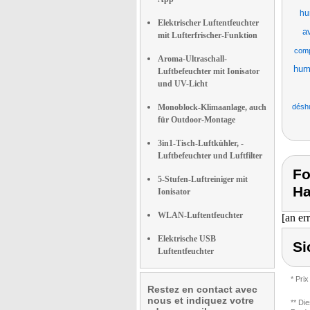
hu
Elektrischer Luftentfeuchter
av
mit Lufterfrischer-Funktion
comp
Aroma-Ultraschall-
humi
Luftbefeuchter mit Ionisator
und UV-Licht
Monoblock-Klimaanlage, auch
déshu
für Outdoor-Montage
3in1-Tisch-Luftkühler, -
Luftbefeuchter und Luftfilter
Fo
5-Stufen-Luftreiniger mit
Ha
Ionisator
WLAN-Luftentfeuchter
[an er
Elektrische USB
Si
Luftentfeuchter
* Prix
Restez en contact avec
nous et indiquez votre
** Di