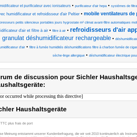
•
•
midificateur et purificateur avec ionisateurs
purificateur d'air hepa
systèmes de filtra
•
mobile ventilateurs de
ec humidificateur et refroidisseur d'air Peltier
resseurs petits silencieux portables jours hygrostate m² climat avant-filtre automatiques mob
refroidisseurs d'air ap
•
•
dificateur d'air et filtre à air
filtre à air
granulat déshumidificateur rechargeable
•
déshumidificat
•
midificateur d'air
filtre à fumée humidités déshumidifications filtre à charbon fumée de cigar
•
sèche-linge allergique
déshumidificateur électrique po
rum de discussion pour Sichler Haushaltsge
ushaltsgeräte:
ror occurred while processing this directive]
chler Haushaltsgeräte
 TTC plus frais de port
ese Meinung entstammt unserer Kundenbefragung, die wir seit 2010 kontinuierlich als Instru