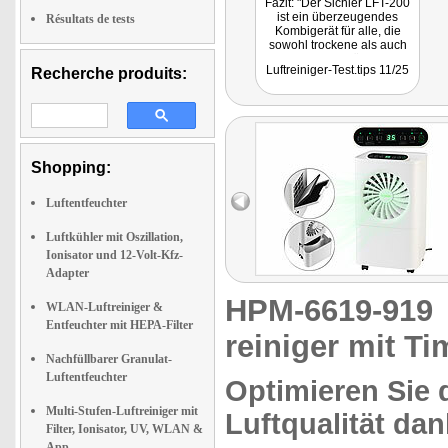
Fazit: "Der Sichler LFT-200
ist ein überzeugendes
Résultats de tests
Kombigerät für alle, die
sowohl trockene als auch
saubere Luft wünschen.
Luftreiniger-Test.tips 11/25
Recherche produits:
Wer gezielt ein
Luftentfeuchter und
Luftreiniger-Gerät kaufen
möchte, findet hier eine
gute Balance aus Preis,
Funktion und
Alltagstauglichkeit."
Shopping:
Luftentfeuchter
Luftkühler mit Oszillation,
Ionisator und 12-Volt-Kfz-
Adapter
HPM-6619-91
WLAN-Luftreiniger &
Entfeuchter mit HEPA-Filter
reiniger mit Ti
Nachfüllbarer Granulat-
Luftentfeuchter
Optimieren Sie d
Multi-Stufen-Luftreiniger mit
Luftqualität dan
Filter, Ionisator, UV, WLAN &
App