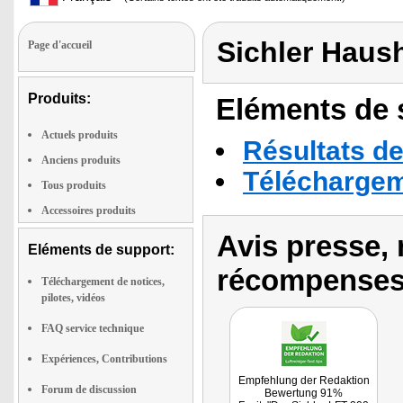
Sichler Haus
Page d'accueil
Produits:
Eléments de s
Actuels produits
Résultats de
Anciens produits
Téléchargeme
Tous produits
Accessoires produits
Avis presse, 
Eléments de support:
récompenses
Téléchargement de notices,
pilotes, vidéos
FAQ service technique
Expériences, Contributions
Empfehlung der Redaktion
Forum de discussion
Bewertung 91%