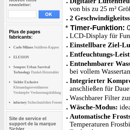
Digitaler Luftentfe
recevoir notre
newsletter:
von bis zu 25 m² Grö
2 Geschwindigkeitss
*
Timer-Funktion:
0
Plus de pages
LCD-Display für Fun
fabricants:
Einstellbare Ziel-Lu
Carlo Milano
Stuhlbein-Kappen
Entfeuchtungs-Leist
ELESION
Entnehmbarer Wasse
Semptec Urban Survival
bei vollem Wasserta
Technology
Dunkel-Heizstrahler
Integrierter Kompre
Sichler Exclusive
anschließen für Daue
Klimaanlagenventilatoren
Verdampfer Verdunstungskühlung
Waschbarer Filter z
infactory
Sichtschutzfolien Fenster
Wäsche-Modus:
ide
Automatische Frost
Site de service et
Temperaturen Frostbi
support de la marque
Sichler