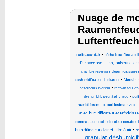
Nuage de mot
Raumentfeuch
Luftentfeuch
•
purificateur d'air
sèche-linge, filtre à pol
d'air avec oscillation, ioniseur et a
chambre réservoirs d'eau moisissure s
•
Monobloc
déshumidificateur de chantier
•
absorbeurs intérieur
refroidisseur d'a
•
déshumidificateur à air chaud
puri
humidificateur et purificateur avec i
avec humidificateur et refroidisseu
compresseurs petits silencieux portables j
•
humidificateur d'air et filtre à air
fil
granulat déshumidif