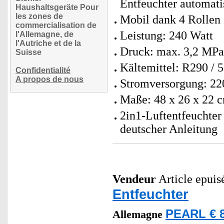
Entfeuchter automati
Haushaltsgeräte Pour
les zones de
Mobil dank 4 Rollen
commercialisation de
Leistung: 240 Watt
l'Allemagne, de
l'Autriche et de la
Druck: max. 3,2 MPa
Suisse
Kältemittel: R290 / 5
Confidentialité
A propos de nous
Stromversorgung: 22
Maße: 48 x 26 x 22 c
2in1-Luftentfeuchter
deutscher Anleitung
Vendeur
Article epuis
Entfeuchter
PEARL € 8
Allemagne