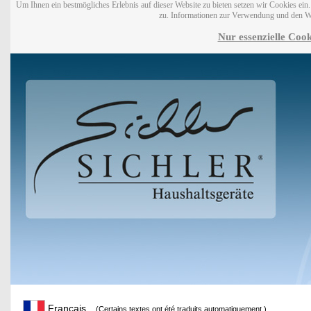
Um Ihnen ein bestmögliches Erlebnis auf dieser Website zu bieten setzen wir Cookies ei
zu. Informationen zur Verwendung und den W
Nur essenzielle Cook
Français
(Certains textes ont été traduits automatiquement.)