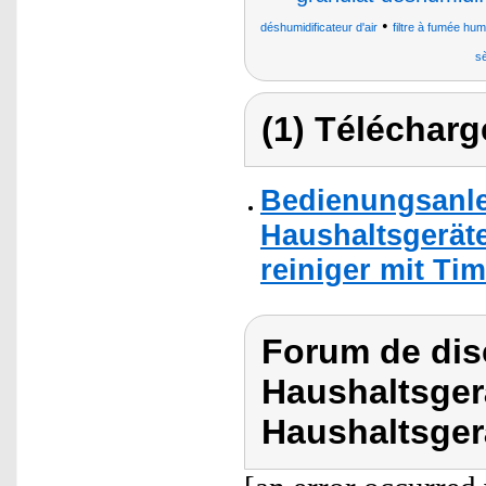
•
déshumidificateur d'air
filtre à fumée hum
sè
(1) Télécharg
Bedienungsanlei
Haushaltsgeräte 
reiniger mit Tim
Forum de dis
Haushaltsgerä
Haushaltsger