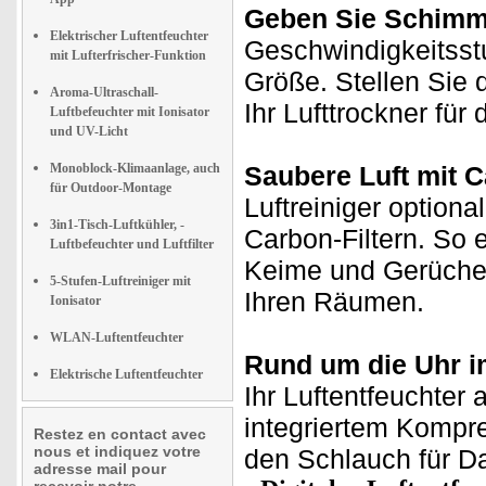
Geben Sie Schimm
Elektrischer Luftentfeuchter
Geschwindigkeitsst
mit Lufterfrischer-Funktion
Größe. Stellen Sie d
Aroma-Ultraschall-
Ihr Lufttrockner fü
Luftbefeuchter mit Ionisator
und UV-Licht
Monoblock-Klimaanlage, auch
Saubere Luft mit C
für Outdoor-Montage
Luftreiniger option
3in1-Tisch-Luftkühler, -
Carbon-Filtern. So 
Luftbefeuchter und Luftfilter
Keime und Gerüche u
5-Stufen-Luftreiniger mit
Ihren Räumen.
Ionisator
WLAN-Luftentfeuchter
Rund um die Uhr i
Elektrische Luftentfeuchter
Ihr Luftentfeuchter
integriertem Kompr
Restez en contact avec
nous et indiquez votre
den Schlauch für D
adresse mail pour