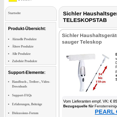
Sichler Haushaltsg
Startseite
TELESKOPSTAB
Produkt-Übersicht:
Sich­ler Haus­halts­ge­rä­
Aktuelle Produkte
sau­ger Te­le­skop
Ältere Produkte
Alle Produkte
v
Zubehör Produkte
F
p
Support-Elemente:
Handbuch-, Treiber-, Video-
Downloads
Support-FAQs
Vom Lie­fe­ran­ten empf. VK: € 8
Erfahrungen, Beiträge
Be­zugs­quel­le für
Fens­ter­rei­ni­ge
PEARL €
Diskussions-Forum