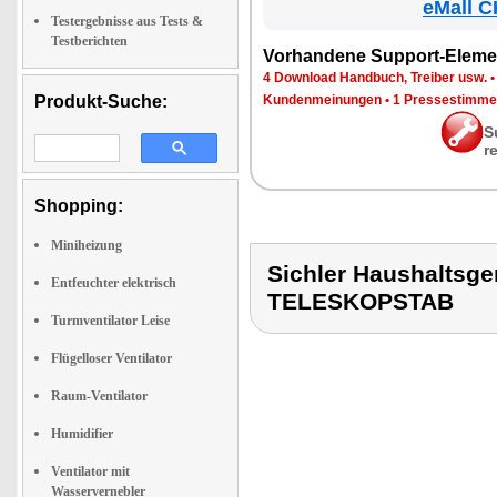
eMall C
Testergebnisse aus Tests &
Testberichten
Vor­han­de­ne Sup­port-Ele­me
4 Down­load Hand­buch, Trei­ber usw.
Produkt-Suche:
Kun­den­mei­nun­gen
•
1 Pres­se­stim­m
S
r
Shopping:
Miniheizung
Sichler Haushaltsg
Entfeuchter elektrisch
TELESKOPSTAB
Turmventilator Leise
Flügelloser Ventilator
Raum-Ventilator
Humidifier
Ventilator mit
Wasservernebler